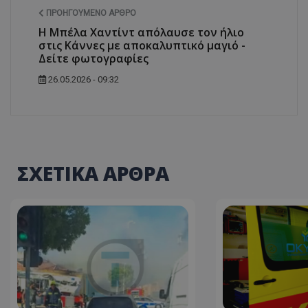
ΠΡΟΗΓΟΎΜΕΝΟ ΆΡΘΡΟ
ASP.NET_SessionI
H Μπέλα Χαντίντ απόλαυσε τον ήλιο
στις Κάννες με αποκαλυπτικό μαγιό -
Δείτε φωτογραφίες
26.05.2026 - 09:32
VISITOR_PRIVACY
ΣΧΕΤΙΚΑ ΑΡΘΡΑ
__cf_bm
__cf_bm