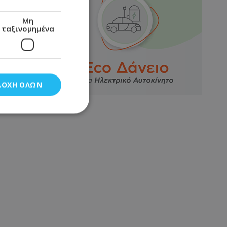
Μη
ταξινομημένα
ΔΟΧΉ ΌΛΩΝ
νομημένα
στη και τη
τητα cookies.
αποθηκεύει το
θεσης του χρήστη
 παρακολούθηση και
τα σύμφωνα με τον
ρρήτου των
ειών.