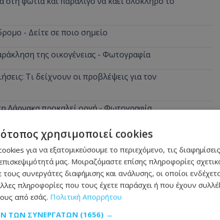
 στη φωτιά και παραλίγο να καεί ολόκληρο το
ρομο - Δείτε σε ποιο σημείο
αράκληση της οικογένειας - Φωτογραφία
ήσεις: Τι δείχνουν οι προβλέψεις για τον
στη Λάρνακα προκαλεί οργή - Φωτογραφία
α ξημερώματα - Την έσβησαν οι ιδιοκτήτες πριν φτάσει
τότοπος χρησιμοποιεί cookies
ookies για να εξατομικεύσουμε το περιεχόμενο, τις διαφημίσεις
επισκεψιμότητά μας. Μοιραζόμαστε επίσης πληροφορίες σχετικά
 τους συνεργάτες διαφήμισης και ανάλυσης, οι οποίοι ενδέχετα
λλες πληροφορίες που τους έχετε παράσχει ή που έχουν συλλέξ
ους από εσάς.
Πολιτική Απορρήτου
ΩΝ ΤΩΝ ΣΥΝΕΡΓΑΤΏΝ
(1656) →