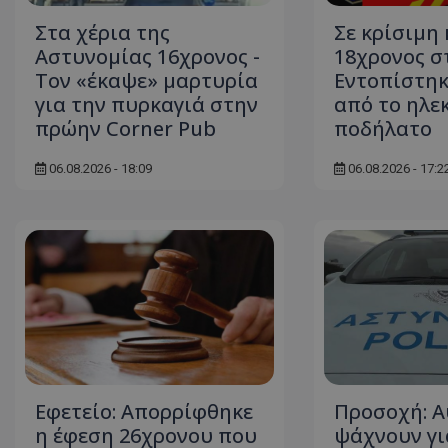
Στα χέρια της
Σε κρίσιμη
Αστυνομίας 16χρονος -
18χρονος σ
Τον «έκαψε» μαρτυρία
Εντοπίστηκ
ASP.NET_SessionI
για την πυρκαγιά στην
από το ηλε
πρώην Corner Pub
ποδήλατο
06.08.2026 - 18:09
06.08.2026 - 17:2
msToken
CookieScriptConse
Εφετείο: Απορρίφθηκε
Προσοχή: Α
η έφεση 26χρονου που
ψάχνουν γι