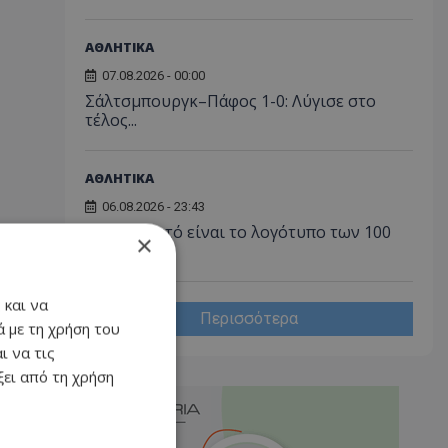
ΑΘΛΗΤΙΚΑ
07.08.2026 - 00:00
Σάλτσμπουργκ–Πάφος 1-0: Λύγισε στο
τέλος...
ΑΘΛΗΤΙΚΑ
06.08.2026 - 23:43
ΑΠΟΕΛ: Αυτό είναι το λογότυπο των 100
×
χρόνων!
 και να
Περισσότερα
 με τη χρήση του
ι να τις
ει από τη χρήση