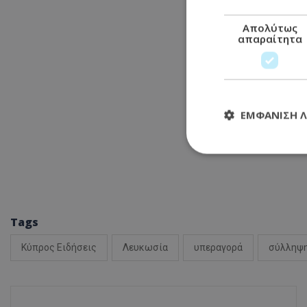
Απολύτως
απαραίτητα
ΕΜΦΆΝΙΣΗ 
Απολύτω
Τα απολύτως απαραί
διαχείριση λογαρια
Tags
Ονοματεπώνυμο
Κύπρος Ειδήσεις
Λευκωσία
υπεραγορά
σύλληψ
usprivacy