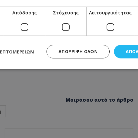
Απόδοσης
Στόχευσης
Λειτουργικότητας
ΛΕΠΤΟΜΕΡΕΙΏΝ
ΑΠΌΡΡΙΨΗ ΌΛΩΝ
ΑΠΟ
ς απαραίτητα
Απόδοσης
Στόχευσης
Λειτουργικότητας
Μη ταξι
τητα cookies επιτρέπουν βασικές λειτουργίες του ιστότοπου, όπως τη σύνδεση χρή
σμού. Ο ιστότοπος δεν μπορεί να χρησιμοποιηθεί σωστά χωρίς τα απολύτως απαραί
Μοιράσου αυτό το άρθρο
Προμηθευτής
/
Πεδίο
Λήξη
Περιγραφή
η
.lifenewscy.tothemaonline.com
1 χρόνος 3
Αυτό το cookie 
εβδομάδες
κράτος συγκατά
σχετικά με την
την ιδιωτικότη
κανονισμό απο
Ηνωμένων Πολιτ