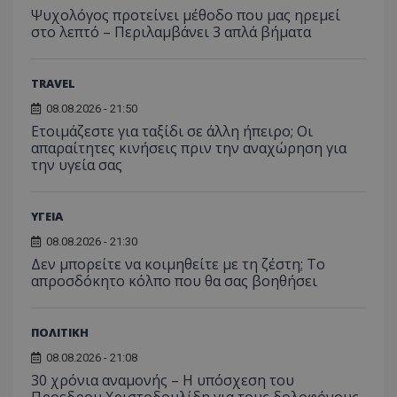
πρόσβα
Ψυχολόγος προτείνει μέθοδο που μας ηρεμεί
ιστοσε
στο λεπτό – Περιλαμβάνει 3 απλά βήματα
Συλλέγε
για τις
του χρ
ιστοσε
TRAVEL
ποιες σ
έχουν 
08.08.2026 - 21:50
_ga_J7RS52TMNC
.tothemaonline.com
1 χρόνος 1
Αυτό τ
Ετοιμάζεστε για ταξίδι σε άλλη ήπειρο; Οι
μήνας
χρησιμ
απαραίτητες κινήσεις πριν την αναχώρηση για
από το
Analyti
την υγεία σας
διατήρ
κατάσ
περιόδ
σύνδεσ
ΥΓΕΙΑ
08.08.2026 - 21:30
Δεν μπορείτε να κοιμηθείτε με τη ζέστη; Το
απροσδόκητο κόλπο που θα σας βοηθήσει
ΠΟΛΙΤΙΚΗ
08.08.2026 - 21:08
30 χρόνια αναμονής – Η υπόσχεση του
Προεδρου Χριστοδουλίδη για τους δολοφόνους