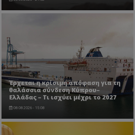
usprivacy
.themasports.tothemaonline.co
Έρχεται η κρίσιμη απόφαση για τη
θαλάσσια σύνδεση Κύπρου–
Ελλάδας – Τι ισχύει μέχρι το 2027
08.08.2026 - 15:08
Προμηθευτής
Ονοματεπώνυμο
Λήξη
Περιγραφή
Προμηθευτής
/
Πεδίο
/
Ονοματεπώνυμο
Λήξη
Περιγραφή