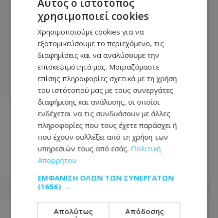
Αυτός ο ιστότοπος
χρησιμοποιεί cookies
Χρησιμοποιούμε cookies για να
εξατομικεύσουμε το περιεχόμενο, τις
διαφημίσεις και να αναλύσουμε την
επισκεψιμότητά μας. Μοιραζόμαστε
επίσης πληροφορίες σχετικά με τη χρήση
του ιστότοπού μας με τους συνεργάτες
διαφήμισης και ανάλυσης, οι οποίοι
ενδέχεται να τις συνδυάσουν με άλλες
πληροφορίες που τους έχετε παράσχει ή
«Βγήκα χάλια!»: Γιατί δεν μας
που έχουν συλλέξει από τη χρήση των
αρέσουμε στις φωτογραφίες, ενώ οι
υπηρεσιών τους από εσάς.
Πολιτική
άλλοι μάς βλέπουν όμορφους
Απορρήτου
08.08.2026 - 17:44
ΕΜΦΆΝΙΣΗ ΌΛΩΝ ΤΩΝ ΣΥΝΕΡΓΑΤΏΝ
(1656) →
Απολύτως
Απόδοσης