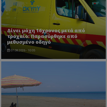
ASP.NET_SessionId
Microsoft Corporation
themasports.tothemaonline.co
Δίνει μάχη 16χρονος μετά από
τροχαίο: Παρασύρθηκε από
μεθυσμένο οδηγό
07.08.2026 - 10:05
VISITOR_PRIVACY_METADATA
YouTube
.youtube.com