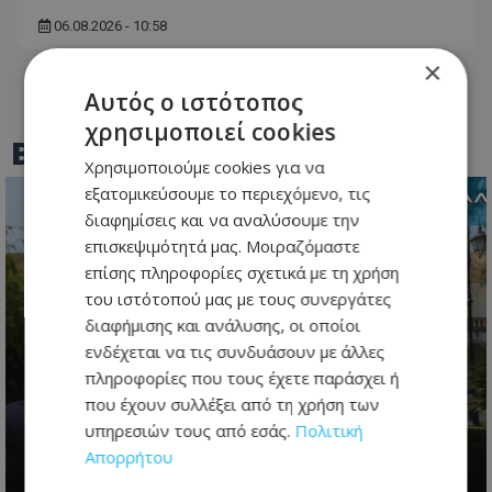
06.08.2026 - 10:58
×
Αυτός ο ιστότοπος
χρησιμοποιεί cookies
BEST OF
TOTHEMAONLINE
Χρησιμοποιούμε cookies για να
εξατομικεύσουμε το περιεχόμενο, τις
διαφημίσεις και να αναλύσουμε την
επισκεψιμότητά μας. Μοιραζόμαστε
επίσης πληροφορίες σχετικά με τη χρήση
του ιστότοπού μας με τους συνεργάτες
διαφήμισης και ανάλυσης, οι οποίοι
ενδέχεται να τις συνδυάσουν με άλλες
πληροφορίες που τους έχετε παράσχει ή
που έχουν συλλέξει από τη χρήση των
Το restart Χριστοδουλίδη: Η
υπηρεσιών τους από εσάς.
Πολιτική
τελευταία ευκαιρία πριν από τη
Απορρήτου
μεγάλη πολιτική μάχη του 2028