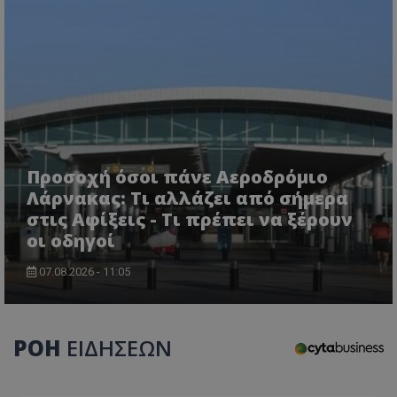
msToken
.tiktok.com
Προσοχή όσοι πάνε Αεροδρόμιο
Λάρνακας: Τι αλλάζει από σήμερα
στις Αφίξεις - Τι πρέπει να ξέρουν
οι οδηγοί
07.08.2026 - 11:05
ΡΟΗ
ΕΙΔΗΣΕΩΝ
CookieScriptConsent
CookieScript
www.tothemaonline.com