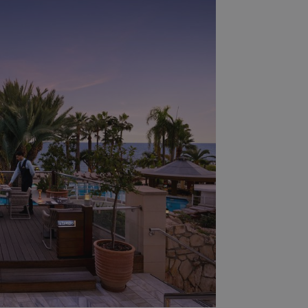
δευτερόλεπτα
για τη διάκρισ
.twitter.com
και ρομπότ. Αυτ
για τον ιστότοπ
κάνει έγκυρες α
τη χρήση του ι
d
συνεδρία
Αυτό το cookie 
Microsoft Corporation
Doubleclick και
lifenewscy.tothemaonline.com
πληροφορίες σχ
με τον οποίο ο 
χρησιμοποιεί το
τυχόν διαφημίσ
έχει δει ο τελικ
επισκεφθεί τον 
.tiktok.com
1 εβδομάδα 3
Αυτό το cookie 
μέρες
για σκοπούς τα
ασφάλειας, εξα
χρήστες παραμέ
και τα δεδομένα
εξασφαλισμένα
περιηγούνται μ
ιστοσελίδας ή 
τις υπηρεσίες τ
nt
4 εβδομάδες
Αυτό το cookie 
CookieScript
2 μέρες
από την υπηρεσί
www.tothemaonline.com
Script.com για 
προτιμήσεις συ
επισκέπτη Είναι
banner cookie 
να λειτουργεί σ