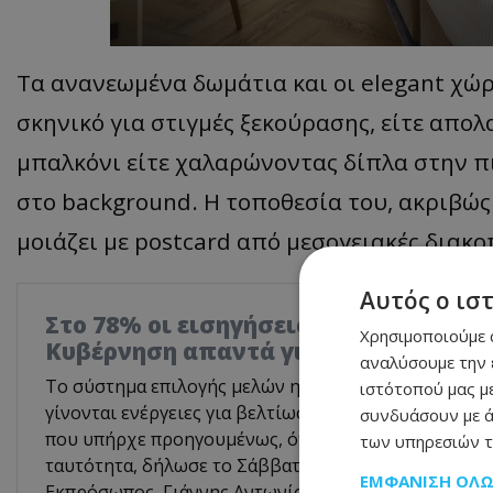
Τα ανανεωμένα δωμάτια και οι elegant χώρ
σκηνικό για στιγμές ξεκούρασης, είτε απο
μπαλκόνι είτε χαλαρώνοντας δίπλα στην π
στο background. Η τοποθεσία του, ακριβώς
μοιάζει με postcard από μεσογειακές διακο
Αυτός ο ισ
Στο 78% οι εισηγήσεις που υιοθετήθη
Χρησιμοποιούμε c
Κυβέρνηση απαντά για το Γνωμοδοτι
αναλύσουμε την 
Το σύστημα επιλογής μελών ημικρατικών οργανισμών 
ιστότοπού μας με
γίνονται ενέργειες για βελτίωσή του, όμως είναι σα
συνδυάσουν με ά
που υπήρχε προηγουμένως, όταν βασικό κριτήριο ή
των υπηρεσιών τ
ταυτότητα, δήλωσε το Σάββατο στο ΚΥΠΕ ο Αναπλη
ΕΜΦΆΝΙΣΗ ΌΛ
Εκπρόσωπος, Γιάννης Αντωνίου, χαρακτηρίζοντας «ά