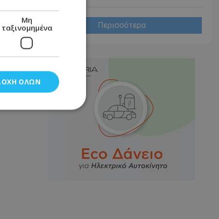
Μη
Περισσότερα
ταξινομημένα
ΔΟΧΉ ΌΛΩΝ
νομημένα
στη και τη
τητα cookies.
αποθηκεύει το
θεσης του χρήστη
 παρακολούθηση και
τα σύμφωνα με τον
ρρήτου των
ειών.