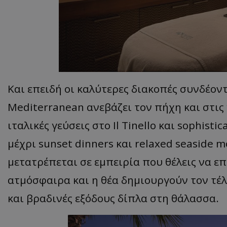
ASP.NET_SessionI
VISITOR_PRIVACY
Και επειδή οι καλύτερες διακοπές συνδέοντ
Mediterranean ανεβάζει τον πήχη και στις
ιταλικές γεύσεις στο Il Tinello και sophist
μέχρι sunset dinners και relaxed seaside 
μετατρέπεται σε εμπειρία που θέλεις να επ
__cf_bm
ατμόσφαιρα και η θέα δημιουργούν τον τέ
και βραδινές εξόδους δίπλα στη θάλασσα.
__cf_bm