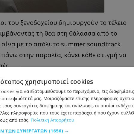
οι του ξενοδοχείου δημιουργούν το τέλειο
λαμβάνοντας τη θέα στη θάλασσα από το
ισίνα με το απόλυτο summer soundtrack
 πάνω στην παραλία, κάνει κάθε στιγμή να
πές.
τότοπος χρησιμοποιεί cookies
καν – Η
ookies για να εξατομικεύσουμε το περιεχόμενο, τις διαφημίσεις
κό
επισκεψιμότητά μας. Μοιραζόμαστε επίσης πληροφορίες σχετικά
δεν είναι τέλειο και
 τους συνεργάτες διαφήμισης και ανάλυσης, οι οποίοι ενδέχετα
φώς καλύτερο από αυτό
λλες πληροφορίες που τους έχετε παράσχει ή που έχουν συλλέξ
ταν η κομματική
ους από εσάς.
Πολιτική Απορρήτου
ρωτής Κυβερνητικός
ΩΝ ΤΩΝ ΣΥΝΕΡΓΑΤΏΝ
(1656) →
δικη» την κριτική κατά