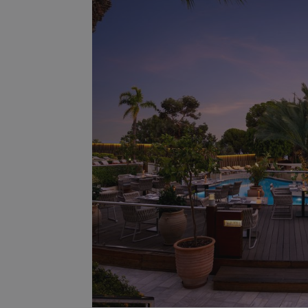
ASP.NET_SessionI
msToken
CookieScriptConse