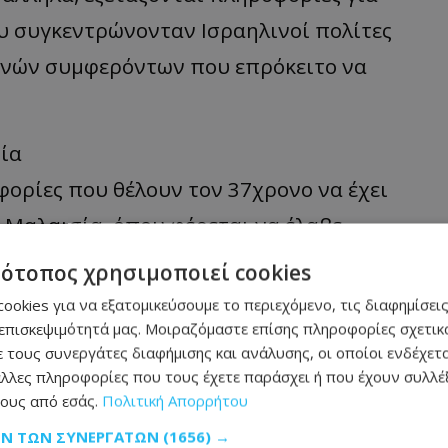
υ συγκεντρώνονταν Ισραηλινοί πολίτες
λινών συμφερόντων που επρόκειτο να
ία
φορίες που θέλουν τον 37χρονο να έχει
 Μαλαισία, όπου φέρεται να έλαβε
ή αυτοσχέδιων εκρηκτικών μηχανισμών με
τότοπος χρησιμοποιεί cookies
ηνικές Αρχές επιχειρούν πλέον να
ookies για να εξατομικεύσουμε το περιεχόμενο, τις διαφημίσεις
επισκεψιμότητά μας. Μοιραζόμαστε επίσης πληροφορίες σχετικά
δευτικής δομής και να διαπιστώσουν εάν
 τους συνεργάτες διαφήμισης και ανάλυσης, οι οποίοι ενδέχετα
α άτομα που δραστηριοποιούνται σήμερα σε
λλες πληροφορίες που τους έχετε παράσχει ή που έχουν συλλέξ
ους από εσάς.
Πολιτική Απορρήτου
ΩΝ ΤΩΝ ΣΥΝΕΡΓΑΤΏΝ
(1656) →