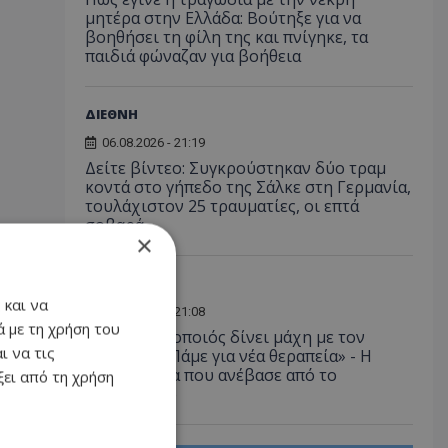
μητέρα στην Ελλάδα: Βούτηξε για να
βοηθήσει τη φίλη της και πνίγηκε, τα
παιδιά φώναζαν για βοήθεια
ΔΙΕΘΝΗ
06.08.2026 - 21:19
Δείτε βίντεο: Συγκρούστηκαν δύο τραμ
κοντά στο γήπεδο της Σάλκε στη Γερμανία,
τουλάχιστον 25 τραυματίες, οι επτά
σοβαρά
×
LIFESTYLE
 και να
06.08.2026 - 21:08
 με τη χρήση του
Έλληνας ηθοποιός δίνει μάχη με τον
ι να τις
καρκίνο - «Πάμε για νέα θεραπεία» - Η
φωτογραφία που ανέβασε από το
ει από τη χρήση
νοσοκομείο