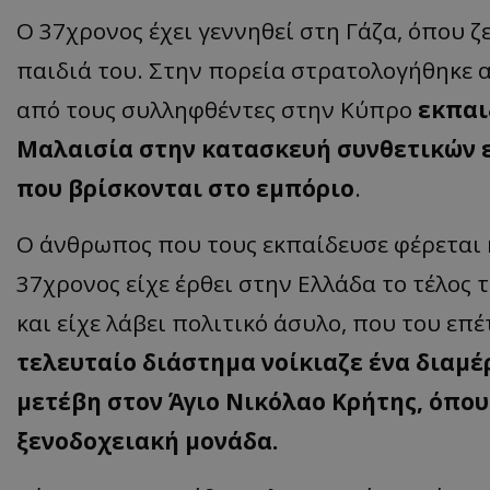
Ο 37χρονος έχει γεννηθεί στη Γάζα, όπου ζε
ASP.NET_SessionI
παιδιά του. Στην πορεία στρατολογήθηκε απ
από τους συλληφθέντες στην Κύπρο
εκπαι
Μαλαισία στην κατασκευή συνθετικών 
VISITOR_PRIVACY
που βρίσκονται στο εμπόριο
.
O άνθρωπος που τους εκπαίδευσε φέρεται κ
37χρονος είχε έρθει στην Ελλάδα το τέλος 
και είχε λάβει πολιτικό άσυλο, που του επ
τελευταίο διάστημα νοίκιαζε ένα διαμ
__cf_bm
μετέβη στον Άγιο Νικόλαο Κρήτης, όπο
ξενοδοχειακή μονάδα.
__cf_bm