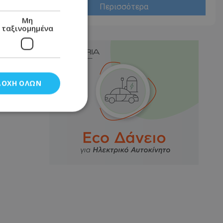
Περισσότερα
Μη
ταξινομημένα
ΔΟΧΉ ΌΛΩΝ
νομημένα
στη και τη
τητα cookies.
αποθηκεύει το
θεσης του χρήστη
 παρακολούθηση και
τα σύμφωνα με τον
ρρήτου των
ειών.