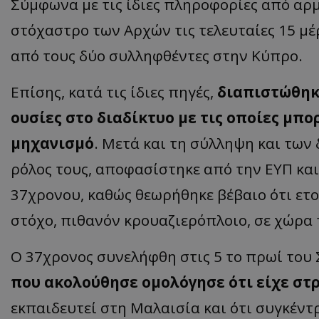
Σύμφωνα με τις ίδιες πληροφορίες από αρμό
στόχαστρο των Αρχών τις τελευταίες 15 μέρ
από τους δύο συλληφθέντες στην Κύπρο.
ASP.NET_SessionI
Επίσης, κατά τις ίδιες πηγές,
διαπιστώθηκε
ουσίες στο διαδίκτυο με τις οποίες μπ
μηχανισμό
. Μετά και τη σύλληψη και των
msToken
ρόλος τους, αποφασίστηκε από την ΕΥΠ κα
37χρονου, καθώς θεωρήθηκε βέβαιο ότι ετ
στόχο, πιθανόν κρουαζιερόπλοιο, σε χώρα
Ο 37χρονος συνελήφθη στις 5 το πρωί του
CookieScriptConse
που ακολούθησε ομολόγησε ότι είχε στ
εκπαιδευτεί στη Μαλαισία και ότι συγκέντ