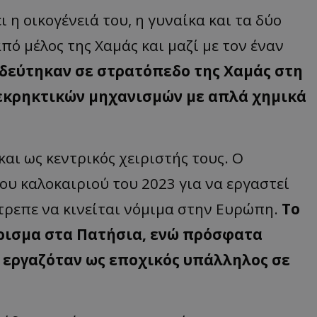
ι η οικογένειά του, η γυναίκα και τα δύο
d
συνεδρία
Αυτό το cookie 
Microsoft Corporation
Doubleclick και
themasports.tothemaonline.com
πληροφορίες σχ
ό μέλος της Χαμάς και μαζί με τον έναν
με τον οποίο ο 
χρησιμοποιεί το
δεύτηκαν σε στρατόπεδο της Χαμάς στη
τυχόν διαφημίσ
έχει δει ο τελικ
επισκεφθεί τον 
εκρηκτικών μηχανισμών με απλά χημικά
_METADATA
5 μήνες 4
Αυτό το cookie 
YouTube
εβδομάδες
για να αποθηκεύ
.youtube.com
συγκατάθεση το
επιλογές απορρ
αλληλεπίδρασή 
αι ως κεντρικός χειριστής τους. Ο
ιστοσελίδα. Κα
σχετικά με τη 
του καλοκαιριού του 2023 για να εργαστεί
επισκέπτη σχετι
πολιτικές και ρ
απορρήτου, εξα
έτρεπε να κινείται νόμιμα στην Ευρώπη.
Το
οι προτιμήσεις 
μελλοντικές συν
έρισμα στα Πατήσια, ενώ πρόσφατα
29 λεπτά 58
Αυτό το cookie 
Cloudflare Inc.
δευτερόλεπτα
για τη διάκρισ
.onesignal.com
υ εργαζόταν ως εποχικός υπάλληλος σε
και ρομπότ. Αυτ
για τον ιστότοπ
κάνει έγκυρες α
τη χρήση του ι
29 λεπτά 59
Αυτό το cookie 
Cloudflare Inc.