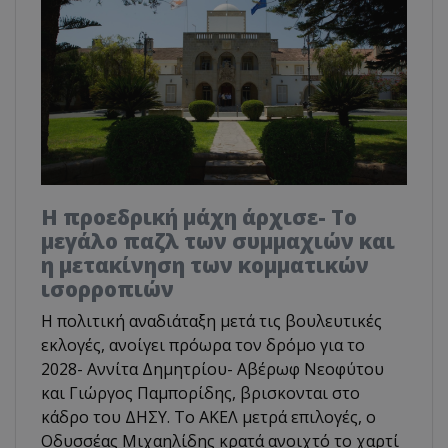
Η προεδρική μάχη άρχισε- Το
μεγάλο παζλ των συμμαχιών και
η μετακίνηση των κομματικών
ισορροπιών
Η πολιτική αναδιάταξη μετά τις βουλευτικές
εκλογές, ανοίγει πρόωρα τον δρόμο για το
2028- Αννίτα Δημητρίου- Αβέρωφ Νεοφύτου
και Γιώργος Παμπορίδης, βρισκονται στο
κάδρο του ΔΗΣΥ. Το ΑΚΕΛ μετρά επιλογές, ο
Οδυσσέας Μιχαηλίδης κρατά ανοιχτό το χαρτί