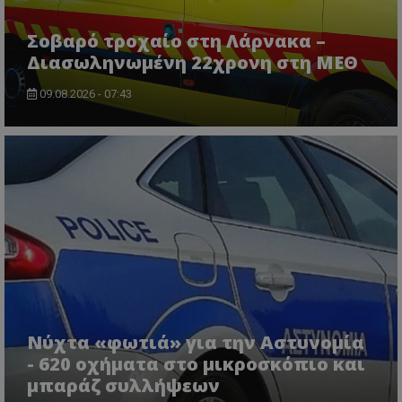
Σοβαρό τροχαίο στη Λάρνακα –
Διασωληνωμένη 22χρονη στη ΜΕΘ
09.08.2026 - 07:43
usprivacy
.themasports.tothemaonline.co
Νύχτα «φωτιά» για την Αστυνομία
- 620 οχήματα στο μικροσκόπιο και
μπαράζ συλλήψεων