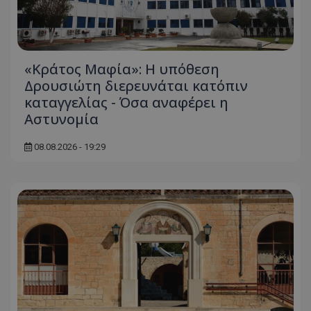
ASP.NET_SessionId
Microsoft Corporation
themasports.tothemaonline.co
«Κράτος Μαφία»: Η υπόθεση
Δρουσιώτη διερευνάται κατόπιν
καταγγελίας - Όσα αναφέρει η
Αστυνομία
08.08.2026 - 19:29
VISITOR_PRIVACY_METADATA
YouTube
.youtube.com