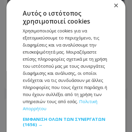
×
Αυτός ο ιστότοπος
χρησιμοποιεί cookies
Χρησιμοποιούμε cookies για να
εξατομικεύσουμε το περιεχόμενο, τις
διαφημίσεις και να αναλύσουμε την
Θα πάτε θάλασσα; Κλειστό τμήμα
επισκεψιμότητά μας. Μοιραζόμαστε
πολυσύχναστης λεωφόρου στον
επίσης πληροφορίες σχετικά με τη χρήση
Πρωταρά – Προσοχή συστήνει η
του ιστότοπού μας με τους συνεργάτες
Αστυνομία
διαφήμισης και ανάλυσης, οι οποίοι
ενδέχεται να τις συνδυάσουν με άλλες
09.08.2026 - 08:01
πληροφορίες που τους έχετε παράσχει ή
που έχουν συλλέξει από τη χρήση των
υπηρεσιών τους από εσάς.
Πολιτική
Απορρήτου
ΕΜΦΆΝΙΣΗ ΌΛΩΝ ΤΩΝ ΣΥΝΕΡΓΑΤΏΝ
(1656) →