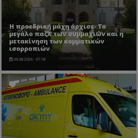
Η προεδρική μάχη άρχισε- Το
msToken
.tiktok.com
μεγάλο παζλ των συμμαχιών και η
μετακίνηση των κομματικών
ισορροπιών
09.08.2026 - 07:18
CookieScriptConsent
CookieScript
www.tothemaonline.com