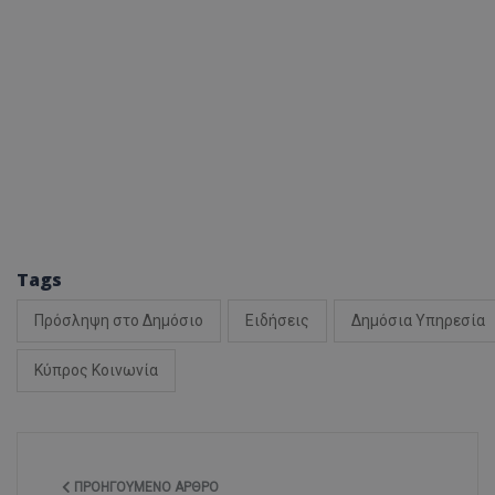
ASP.NET_SessionI
msToken
Tags
Πρόσληψη στο Δημόσιο
Ειδήσεις
Δημόσια Υπηρεσία
Κύπρος Κοινωνία
CookieScriptConse
ΠΡΟΗΓΟΎΜΕΝΟ ΆΡΘΡΟ