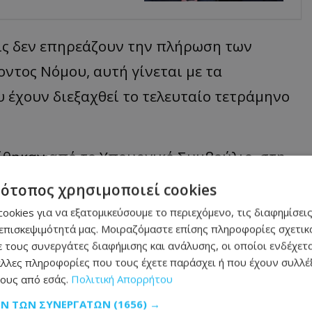
ις δεν επηρεάζουν την πλήρωση των
οντος Νόμου, αυτή γίνεται με τα
έχουν διεξαχθεί το τελευταίο τετράμηνο
ίθηκαν από το Υπουργικό Συμβούλιο, στη
εκσυγχρονισμό της διαδικασίας πλήρωσης
τότοπος χρησιμοποιεί cookies
έσεις Πρώτου Διορισμού), ώστε αυτή να
ookies για να εξατομικεύσουμε το περιεχόμενο, τις διαφημίσεις
επισκεψιμότητά μας. Μοιραζόμαστε επίσης πληροφορίες σχετικά
ική και να αντιμετωπιστούν δυσκολίες που
 τους συνεργάτες διαφήμισης και ανάλυσης, οι οποίοι ενδέχετα
α διαδικασία».
λλες πληροφορίες που τους έχετε παράσχει ή που έχουν συλλέξ
ους από εσάς.
Πολιτική Απορρήτου
κατατέθηκαν στη Βουλή των Αντιπροσώπων
ΩΝ ΤΩΝ ΣΥΝΕΡΓΑΤΏΝ
(1656) →