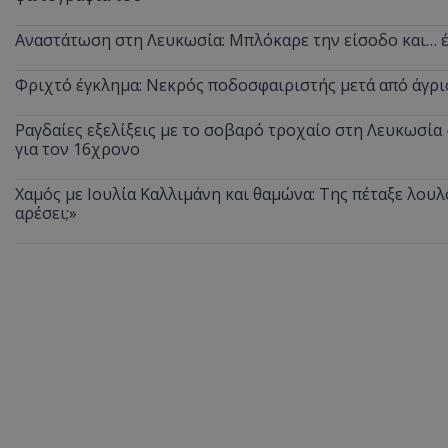
ASP.NET_SessionI
Αναστάτωση στη Λευκωσία: Μπλόκαρε την είσοδο και… έ
Φριχτό έγκλημα: Νεκρός ποδοσφαιριστής μετά από άγρι
Ραγδαίες εξελίξεις με το σοβαρό τροχαίο στη Λευκωσία
για τον 16χρονο
VISITOR_PRIVACY
Χαμός με Ιουλία Καλλιμάνη και θαμώνα: Της πέταξε λουλ
αρέσει;»
__cf_bm
__cf_bm