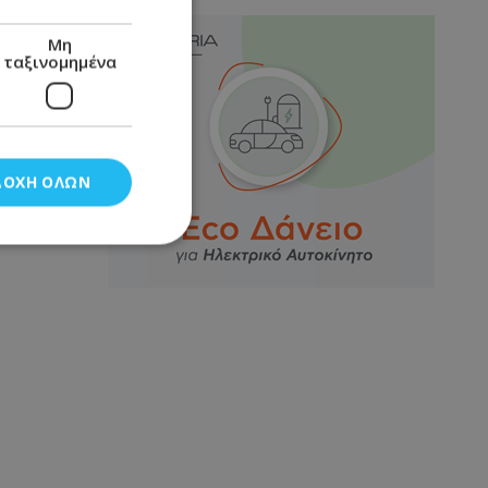
Μη
ταξινομημένα
ΔΟΧΉ ΌΛΩΝ
νομημένα
στη και τη
τητα cookies.
αποθηκεύει το
θεσης του χρήστη
 παρακολούθηση και
τα σύμφωνα με τον
ρρήτου των
ειών.