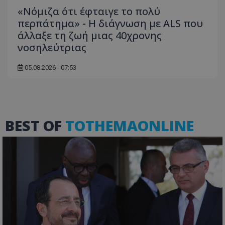
«Νόμιζα ότι έφταιγε το πολύ
περπάτημα» - Η διάγνωση με ALS που
άλλαξε τη ζωή μιας 40χρονης
νοσηλεύτριας
msToken
.tiktok.com
05.08.2026 - 07:53
BEST OF
TOTHEMAONLINE
CookieScriptConsent
CookieScript
www.tothemaonline.com