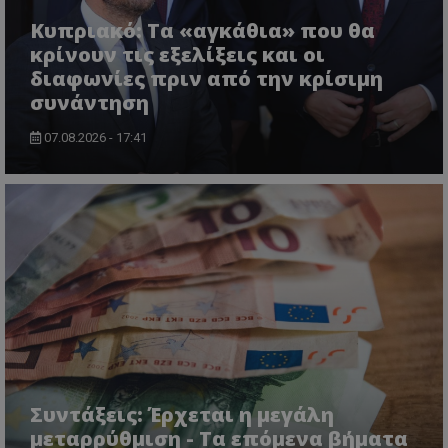
Κυπριακό: Τα «αγκάθια» που θα
κρίνουν τις εξελίξεις και οι
διαφωνίες πριν από την κρίσιμη
συνάντηση
07.08.2026 - 17:41
usprivacy
.themasports.tothemaonline.co
Συντάξεις: Έρχεται η μεγάλη
μεταρρύθμιση - Τα επόμενα βήματα