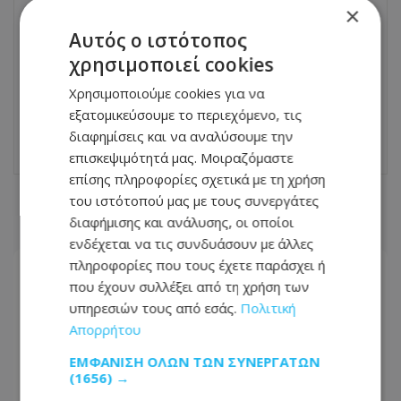
×
Αυτός ο ιστότοπος
ΕΠΌΜΕΝΟ ΆΡΘΡΟ
χρησιμοποιεί cookies
Ήβη Αδάμου για Γιώργο Θεοφάνους: Μου
είχε θυμώσει, μου έλεγε «ή θα μιλάς
Χρησιμοποιούμε cookies για να
ελληνικά όπως πρέπει ή μόνο κυπριακά»
εξατομικεύσουμε το περιεχόμενο, τις
14.06.2026 - 09:36
διαφημίσεις και να αναλύσουμε την
επισκεψιμότητά μας. Μοιραζόμαστε
επίσης πληροφορίες σχετικά με τη χρήση
του ιστότοπού μας με τους συνεργάτες
ΣΧΕΤΙΚΑ ΑΡΘΡΑ
διαφήμισης και ανάλυσης, οι οποίοι
ενδέχεται να τις συνδυάσουν με άλλες
πληροφορίες που τους έχετε παράσχει ή
που έχουν συλλέξει από τη χρήση των
υπηρεσιών τους από εσάς.
Πολιτική
Απορρήτου
ΕΜΦΆΝΙΣΗ ΌΛΩΝ ΤΩΝ ΣΥΝΕΡΓΑΤΏΝ
(1656) →