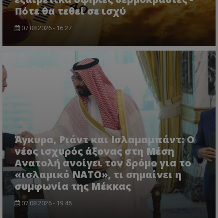
Πότε θα τεθεί σε ισχύ
07.08.2026 - 16:27
Άγκυρα, Ριάντ και Ισλαμαμπάντ: Ο
νέος ισχυρός άξονας στη Μέση
Ανατολή ανοίγει τον δρόμο για το
«ισλαμικό ΝΑΤΟ», τι σημαίνει η
συμφωνία της Μέκκας
07.08.2026 - 19:45