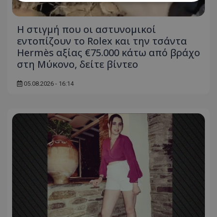
Απολύτως απαραίτητα
Απόδοσης
H στιγμή που οι αστυνομικοί
Στόχευσης
Λειτουργικότητας
εντοπίζουν το Rolex και την τσάντα
Μη ταξινομημένα
Hermès αξίας €75.000 κάτω από βράχο
στη Μύκονο, δείτε βίντεο
Τα απολύτως απαραίτητα cookies επιτρέπουν
βασικές λειτουργίες του ιστότοπου, όπως τη
σύνδεση χρήστη και τη διαχείριση λογαριασμού.
05.08.2026 - 16:14
Ο ιστότοπος δεν μπορεί να χρησιμοποιηθεί σωστά
χωρίς τα απολύτως απαραίτητα cookies.
Ονοματεπώνυμο
Προμηθευτής
/
Πεδίο
usprivacy
.lifenewscy.tothemaonline.com