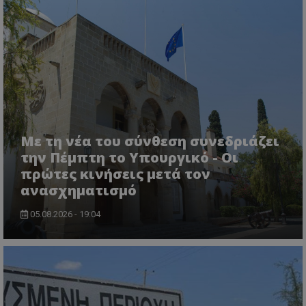
usprivacy
.themasports.tothemaonline.co
Με τη νέα του σύνθεση συνεδριάζει
την Πέμπτη το Υπουργικό - Οι
πρώτες κινήσεις μετά τον
ανασχηματισμό
05.08.2026 - 19:04