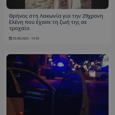
ASP.NET_SessionId
Microsoft Corporation
themasports.tothemaonline.co
Θρήνος στη Λακωνία για την 29χρονη
Ελένη που έχασε τη ζωή της σε
τροχαίο
05.08.2026 - 14:53
VISITOR_PRIVACY_METADATA
YouTube
.youtube.com