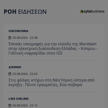
τον 
τον τρ
του 
οποίο 
επισκέπ
ΡΟΗ
ΕΙΔΗΣΕΩΝ
πρόσβα
ιστοσε
Συλλέγε
για τις
του χρ
ιστοσε
ΟΙΚΟΝΟΜΙΑ
ποιες σ
έχουν 
05.08.2026 - 23:58
_ga_J7RS52TMNC
.tothemaonline.com
1 χρόνος 1
Αυτό τ
Έπεσαν υπογραφές για την είσοδο της Meridiam
μήνας
χρησιμ
στην ηλεκτρική διασύνδεση Ελλάδας – Κύπρου -
από το
Γαλλική «σφραγίδα» στον GSI
Analyti
διατήρ
κατάσ
περιόδ
σύνδεσ
ΔΙΕΘΝΗ
05.08.2026 - 23:35
Στις φλόγες κτήριο στη Νέα Υόρκη ύστερα από
έκρηξη - Πέντε τραυματίες, δύο σοβαρά
LIKE ONLINE
05.08.2026 - 23:13