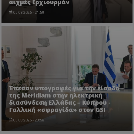
αιχμές Ερχιουρμάν
05.08.2026 - 21:59
msToken
.tiktok.com
Έπεσαν υπογραφές για την είσοδο
της Meridiam στην ηλεκτρική
διασύνδεση Ελλάδας – Κύπρου -
Γαλλική «σφραγίδα» στον GSI
CookieScriptConsent
CookieScript
www.tothemaonline.com
05.08.2026 - 23:58