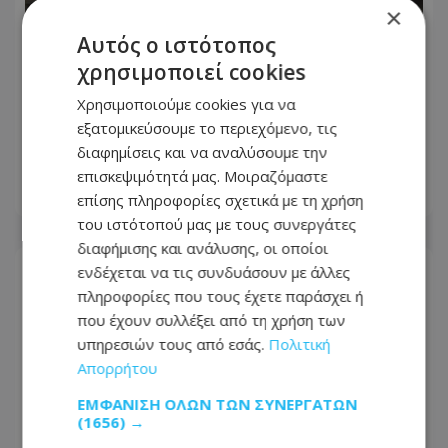
×
Αυτός ο ιστότοπος
χρησιμοποιεί cookies
Απίστευτο τροχαίο στη Θεσσαλονίκη:
Αυτοκίνητο «πέταξε» σαν από ταινία
Χρησιμοποιούμε cookies για να
καταδίωξης και «ανέβηκε» πάνω σε
εξατομικεύσουμε το περιεχόμενο, τις
παρκαρισμένο
διαφημίσεις και να αναλύσουμε την
επισκεψιμότητά μας. Μοιραζόμαστε
05.08.2026 - 20:15
επίσης πληροφορίες σχετικά με τη χρήση
του ιστότοπού μας με τους συνεργάτες
διαφήμισης και ανάλυσης, οι οποίοι
ενδέχεται να τις συνδυάσουν με άλλες
πληροφορίες που τους έχετε παράσχει ή
που έχουν συλλέξει από τη χρήση των
υπηρεσιών τους από εσάς.
Πολιτική
Απορρήτου
ΕΜΦΆΝΙΣΗ ΌΛΩΝ ΤΩΝ ΣΥΝΕΡΓΑΤΏΝ
(1656) →