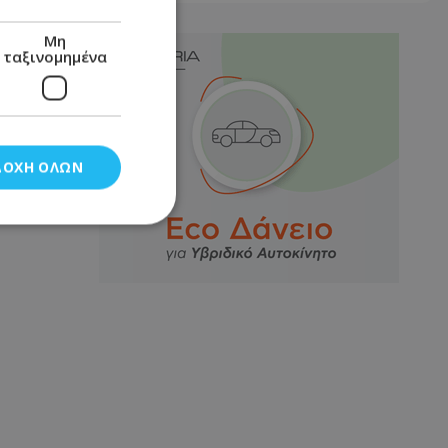
Μη
ταξινομημένα
ΔΟΧΉ ΌΛΩΝ
νομημένα
στη και τη
τητα cookies.
αποθηκεύει το
θεσης του χρήστη
 παρακολούθηση και
τα σύμφωνα με τον
ρρήτου των
ειών.