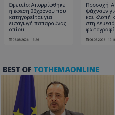
Εφετείο: Απορρίφθηκε
Προσοχή: Α
η έφεση 26χρονου που
ψάχνουν γι
κατηγορείται για
και κλοπή 
εισαγωγή παπαρούνας
στη Λεμεσό 
ASP.NET_SessionI
οπίου
φωτογραφί
06.08.2026 - 13:26
06.08.2026 - 12:1
msToken
BEST OF
TOTHEMAONLINE
CookieScriptConse