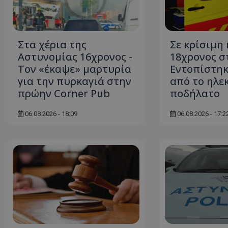
ASP.NET_SessionI
Στα χέρια της
Σε κρίσιμη
Αστυνομίας 16χρονος -
18χρονος σ
Τον «έκαψε» μαρτυρία
Εντοπίστηκ
για την πυρκαγιά στην
από το ηλε
VISITOR_PRIVACY
πρώην Corner Pub
ποδήλατο
06.08.2026 - 18:09
06.08.2026 - 17:2
__cf_bm
__cf_bm