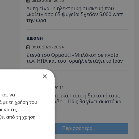
06.08.2026 - 20:55
Αυτή είναι η ηλεκτρική συσκευή που
«καίει» όσο 65 ψυγεία: Σχεδόν 5.000 watt
την ώρα
ΔΙΕΘΝΗ
06.08.2026 - 20:24
Στενά του Ορμούζ: «Μπλόκο» σε πλοία
των ΗΠΑ και του Ισραήλ εξετάζει το Ιράν
×
ΥΓΕΙΑ
06.08.2026 - 20:11
 και να
Αντικαταθλιπτικά: Γιατί η διακοπή τους
προκαλεί φόβο – Πώς θα γίνει σωστά και
 με τη χρήση του
με ασφάλεια
ι να τις
ει από τη χρήση
Περισσότερα