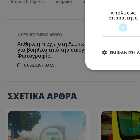
Κύπρος Ειδήσεις
ανήλικη
ελλείπουσα
Λευκωσί
Απολύτως
απαραίτητα
ΠΡΟΗΓΟΎΜΕΝΟ ΆΡΘΡΟ
Χάθηκε η Freyja στη Λευκωσία: Έκκληση
για βοήθεια από την οικογένειά της -
ΕΜΦΆΝΙΣΗ 
Φωτογραφία
18.06.2026 - 08:55
Απολύτω
ΣΧΕΤΙΚΑ ΑΡΘΡΑ
Τα απολύτως απαραί
διαχείριση λογαρια
Ονοματεπώνυμο
usprivacy