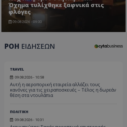
Όχημα τυλίχθηκε ξαφνικά στις
φλόγες
09.08.2026 - 09:00
usprivacy
.themasports.tothemaonline.co
ΡΟΗ
ΕΙΔΗΣΕΩΝ
TRAVEL
09.08.2026 - 10:58
Αυτή η αεροπορική εταιρεία αλλάζει τους
κανόνες για τις χειραποσκευές – Τέλος η δωρεάν
θέση στα ντουλάπια
ΠΟΛΙΤΙΚΗ
Προμηθευτής
09.08.2026 - 10:31
Ονοματεπώνυμο
Λήξη
Περιγραφή
Προμηθευτής
/
Πεδίο
/
Ονοματεπώνυμο
Λήξη
Περιγραφή
Λετυμπιώτης: Σαφής προοπτική επιστροφής