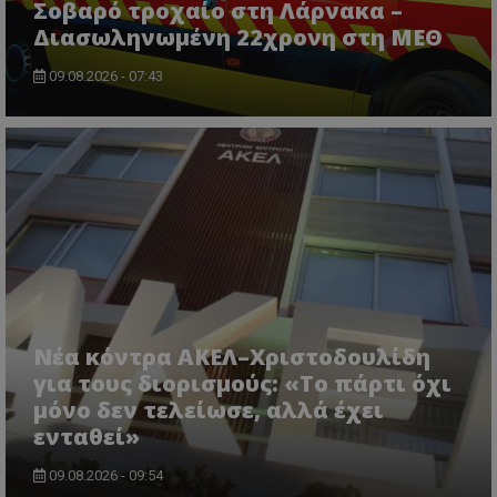
themasports.tothemaonline.co
Σοβαρό τροχαίο στη Λάρνακα –
Διασωληνωμένη 22χρονη στη ΜΕΘ
09.08.2026 - 07:43
VISITOR_PRIVACY_METADATA
YouTube
.youtube.com
Νέα κόντρα ΑΚΕΛ–Χριστοδουλίδη
για τους διορισμούς: «Το πάρτι όχι
μόνο δεν τελείωσε, αλλά έχει
ενταθεί»
09.08.2026 - 09:54