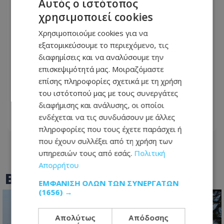
Αυτός ο ιστότοπος
χρησιμοποιεί cookies
Χρησιμοποιούμε cookies για να
εξατομικεύσουμε το περιεχόμενο, τις
διαφημίσεις και να αναλύσουμε την
επισκεψιμότητά μας. Μοιραζόμαστε
Ανδρέας Γεωργίου: «Η γέννηση της
επίσης πληροφορίες σχετικά με τη χρήση
κόρης μου άλλαξε ριζικά τη ζωή μου
του ιστότοπού μας με τους συνεργάτες
και με αναδιαμόρφωσε ως άνθρωπο»
διαφήμισης και ανάλυσης, οι οποίοι
ενδέχεται να τις συνδυάσουν με άλλες
08.08.2026 - 12:38
πληροφορίες που τους έχετε παράσχει ή
που έχουν συλλέξει από τη χρήση των
υπηρεσιών τους από εσάς.
Πολιτική
Απορρήτου
BEST OF
TOTHEMAONLINE
ΕΜΦΆΝΙΣΗ ΌΛΩΝ ΤΩΝ ΣΥΝΕΡΓΑΤΏΝ
(1656) →
Απολύτως
Απόδοσης