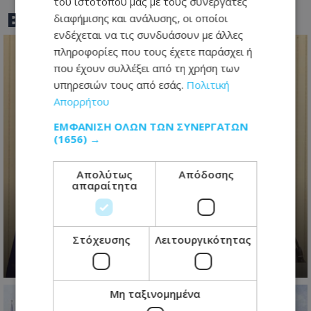
του ιστότοπού μας με τους συνεργάτες
BEST OF
TOTHEMAONLINE
διαφήμισης και ανάλυσης, οι οποίοι
ενδέχεται να τις συνδυάσουν με άλλες
πληροφορίες που τους έχετε παράσχει ή
που έχουν συλλέξει από τη χρήση των
υπηρεσιών τους από εσάς.
Πολιτική
Απορρήτου
ΕΜΦΆΝΙΣΗ ΌΛΩΝ ΤΩΝ ΣΥΝΕΡΓΑΤΏΝ
(1656) →
Απολύτως
Απόδοσης
Ανασχηματισμός με πολιτικά
απαραίτητα
μηνύματα: Ο Πρόεδρος
Χριστοδουλίδης έθεσε τον πήχη
ψηλά για τη νέα κυβέρνηση
Στόχευσης
Λειτουργικότητας
06.08.2026 - 09:41
Μη ταξινομημένα