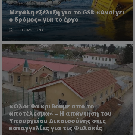
Μεγάλη εξέλιξη για το GSI: «Ανοίγει
ο δρόμος» για το έργο
VISITOR_PRIVACY_METADATA
YouTube
.youtube.com
06.08.2026 - 15:06
«Όλοι θα κριθούμε από το
αποτέλεσμα» – Η απάντηση του
Υπουργείου Δικαιοσύνης στις
καταγγελίες για τις Φυλακές