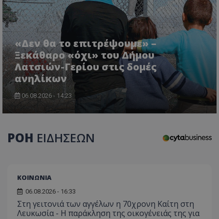
«Δεν θα το επιτρέψουμε» –
Ξεκάθαρο «όχι» του Δήμου
Λατσιών-Γερίου στις δομές
ανηλίκων
CookieScriptConsent
CookieScript
www.tothemaonline.com
06.08.2026 - 14:23
ΡΟΗ
ΕΙΔΗΣΕΩΝ
ΚΟΙΝΩΝΙΑ
06.08.2026 - 16:33
usprivacy
.themasports.tothemaonline.co
Στη γειτονιά των αγγέλων η 70χρονη Καίτη στη
Λευκωσία - Η παράκληση της οικογένειάς της για