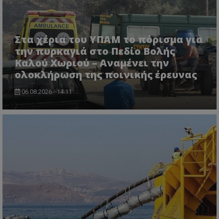
Ονοματεπώνυμο
Προμηθευτής
/
Πεδίο
usprivacy
.lifenewscy.tothemaonline.com
Στα χέρια του ΥΠΑΜ το πόρισμα για
την πυρκαγιά στο Πεδίο Βολής
Καλού Χωριού – Αναμένει την
ολοκλήρωση της ποινικής έρευνας
06.08.2026 - 14:11
ASP.NET_SessionId
Microsoft Corporation
themasports.tothemaonline.co