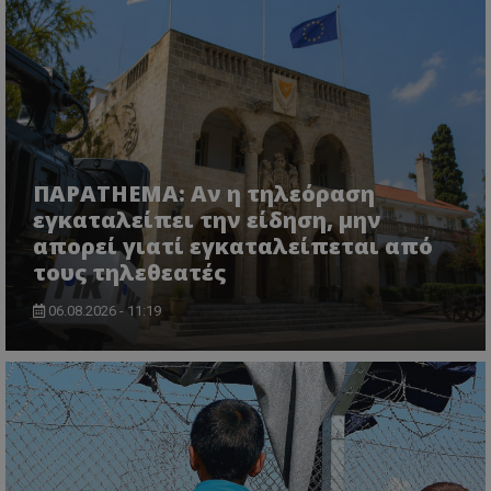
ASP.NET_SessionId
Microsoft Corporation
lifenewscy.tothemaonline.com
ΠΑΡΑTHEMA: Αν η τηλεόραση
εγκαταλείπει την είδηση, μην
απορεί γιατί εγκαταλείπεται από
τους τηλεθεατές
06.08.2026 - 11:19
msToken
.tiktok.com