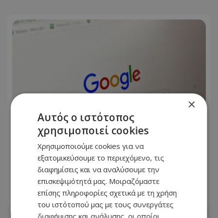
×
Αυτός ο ιστότοπος
χρησιμοποιεί cookies
Χρησιμοποιούμε cookies για να
Αυτός είναι ο Ελληνοκύπριος που
εξατομικεύσουμε το περιεχόμενο, τις
αναλαμβάνει επικεφαλής στην ΑΙ της
διαφημίσεις και να αναλύσουμε την
Google
επισκεψιμότητά μας. Μοιραζόμαστε
επίσης πληροφορίες σχετικά με τη χρήση
06.08.2026 - 17:46
του ιστότοπού μας με τους συνεργάτες
διαφήμισης και ανάλυσης, οι οποίοι