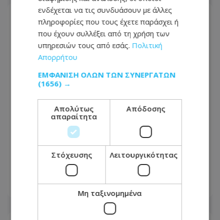
ενδέχεται να τις συνδυάσουν με άλλες
πληροφορίες που τους έχετε παράσχει ή
που έχουν συλλέξει από τη χρήση των
υπηρεσιών τους από εσάς.
Πολιτική
Απορρήτου
ΕΜΦΆΝΙΣΗ ΌΛΩΝ ΤΩΝ ΣΥΝΕΡΓΑΤΏΝ
(1656) →
Απολύτως
Απόδοσης
απαραίτητα
Αυτές οι περιοχές θα μείνουν χωρίς
νερό αύριο μέχρι το μεσημέρι -
Στόχευσης
Λειτουργικότητας
Προγραμμάτισε διακοπή ο ΕΟΑ
06.08.2026 - 17:10
Μη ταξινομημένα