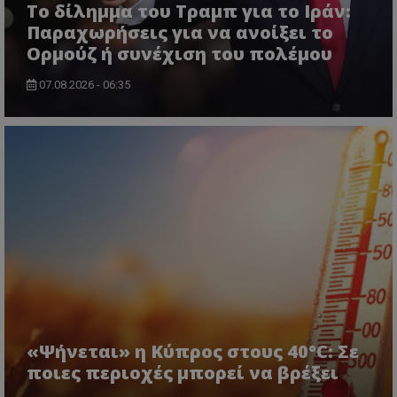
Το δίλημμα του Τραμπ για το Ιράν:
ASP.NET_SessionId
Microsoft Corporation
lifenewscy.tothemaonline.com
Παραχωρήσεις για να ανοίξει το
Ορμούζ ή συνέχιση του πολέμου
07.08.2026 - 06:35
msToken
.tiktok.com
«Ψήνεται» η Κύπρος στους 40°C: Σε
ποιες περιοχές μπορεί να βρέξει