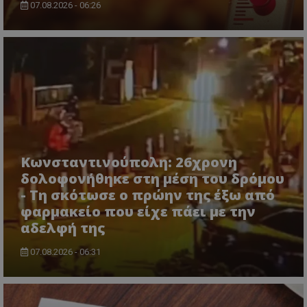
07.08.2026 - 06:26
CookieScriptConsent
CookieScript
www.tothemaonline.com
Κωνσταντινούπολη: 26χρονη
δολοφονήθηκε στη μέση του δρόμου
- Τη σκότωσε ο πρώην της έξω από
φαρμακείο που είχε πάει με την
αδελφή της
07.08.2026 - 06:31
usprivacy
.themasports.tothemaonline.co