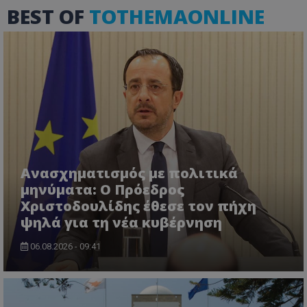
usprivacy
.lifenewscy.tothemaonline.com
BEST OF
TOTHEMAONLINE
ASP.NET_SessionId
Microsoft Corporation
themasports.tothemaonline.co
Ανασχηματισμός με πολιτικά
μηνύματα: Ο Πρόεδρος
Χριστοδουλίδης έθεσε τον πήχη
ψηλά για τη νέα κυβέρνηση
06.08.2026 - 09:41