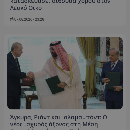
κατασκευάσει αίθουσα χορού στον
Λευκό Οίκο
07.08.2026 - 23:28
msToken
.tiktok.com
CookieScriptConsent
CookieScript
www.tothemaonline.com
Άγκυρα, Ριάντ και Ισλαμαμπάντ: Ο
νέος ισχυρός άξονας στη Μέση