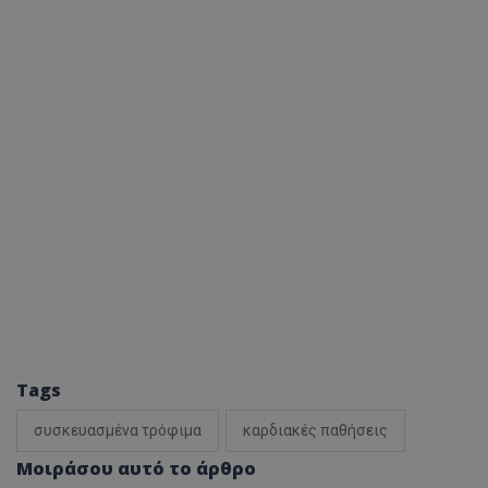
ASP.NET_SessionId
Microsoft Corporation
themasports.tothemaonline.co
VISITOR_PRIVACY_METADATA
YouTube
.youtube.com
Tags
συσκευασμένα τρόφιμα
καρδιακές παθήσεις
Μοιράσου αυτό το άρθρο