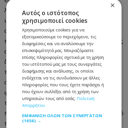
×
λεπτομερή στοιχεία διατροφής και
Αυτός ο ιστότοπος
υγείας και ότι απαιτείται περαιτέρω
χρησιμοποιεί cookies
αξιολόγηση των συγκεκριμένων
Χρησιμοποιούμε cookies για να
εξατομικεύσουμε το περιεχόμενο, τις
προσθέτων από τις αρμόδιες ρυθμιστικές
διαφημίσεις και να αναλύσουμε την
αρχές. Μέχρι να υπάρξουν νεότερα
επισκεψιμότητά μας. Μοιραζόμαστε
επίσης πληροφορίες σχετικά με τη χρήση
δεδομένα, οι συγγραφείς σημειώνουν ότι
του ιστότοπού μας με τους συνεργάτες
τα αποτελέσματα ενισχύουν τις
διαφήμισης και ανάλυσης, οι οποίοι
ενδέχεται να τις συνδυάσουν με άλλες
συστάσεις για μεγαλύτερη κατανάλωση
πληροφορίες που τους έχετε παράσχει ή
φρέσκων ή ελάχιστα επεξεργασμένων
που έχουν συλλέξει από τη χρήση των
υπηρεσιών τους από εσάς.
Πολιτική
τροφίμων και περιορισμό των
Απορρήτου
προϊόντων που περιέχουν μεγάλο αριθμό
ΕΜΦΆΝΙΣΗ ΌΛΩΝ ΤΩΝ ΣΥΝΕΡΓΑΤΏΝ
(1656) →
πρόσθετων ουσιών.