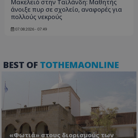
τον 
Μακελειό στην Ταϊλάνδη: Μαθητής
τον τρ
του 
οποίο 
άνοιξε πυρ σε σχολείο, αναφορές για
επισκέπ
πολλούς νεκρούς
πρόσβα
ιστοσε
Συλλέγε
για τις
07.08.2026 - 07:49
του χρ
ιστοσε
ποιες σ
έχουν 
_ga_J7RS52TMNC
.tothemaonline.com
1 χρόνος 1
Αυτό τ
μήνας
χρησιμ
BEST OF
TOTHEMAONLINE
από το
Analyti
διατήρ
κατάσ
περιόδ
σύνδεσ
«Φωτιά» στους διορισμούς των