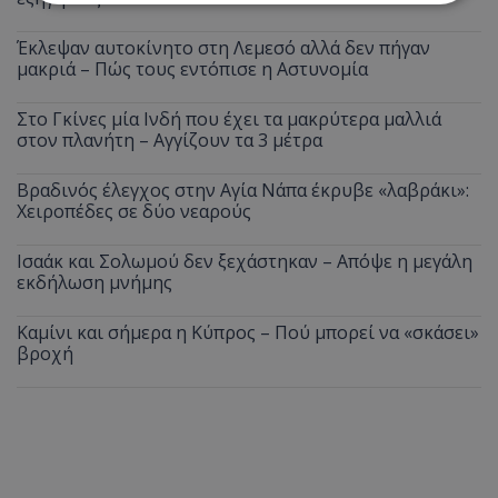
Έκλεψαν αυτοκίνητο στη Λεμεσό αλλά δεν πήγαν
Απολύτως απαραίτητα
Απόδοσης
μακριά – Πώς τους εντόπισε η Αστυνομία
Στόχευσης
Λειτουργικότητας
Μη ταξινομημένα
Στο Γκίνες μία Ινδή που έχει τα μακρύτερα μαλλιά
στον πλανήτη – Αγγίζουν τα 3 μέτρα
Τα απολύτως απαραίτητα cookies επιτρέπουν
βασικές λειτουργίες του ιστότοπου, όπως τη
Βραδινός έλεγχος στην Αγία Νάπα έκρυβε «λαβράκι»:
σύνδεση χρήστη και τη διαχείριση λογαριασμού.
Ο ιστότοπος δεν μπορεί να χρησιμοποιηθεί σωστά
Χειροπέδες σε δύο νεαρούς
χωρίς τα απολύτως απαραίτητα cookies.
Ισαάκ και Σολωμού δεν ξεχάστηκαν – Απόψε η μεγάλη
Ονοματεπώνυμο
Προμηθευτής
/
Πεδίο
εκδήλωση μνήμης
usprivacy
.lifenewscy.tothemaonline.com
Καμίνι και σήμερα η Κύπρος – Πού μπορεί να «σκάσει»
βροχή