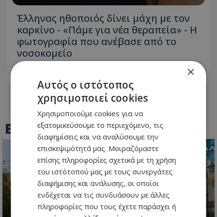
Έλληνας ηθοποιός δίνει μάχη με τον
καρκίνο - «Πάμε για νέα θεραπεία» - Η
φωτογραφία που ανέβασε από το
νοσοκομείο
×
06.08.2026 - 21:08
Αυτός ο ιστότοπος
χρησιμοποιεί cookies
Χρησιμοποιούμε cookies για να
BEST OF
TOTHEMAONLINE
εξατομικεύσουμε το περιεχόμενο, τις
διαφημίσεις και να αναλύσουμε την
επισκεψιμότητά μας. Μοιραζόμαστε
επίσης πληροφορίες σχετικά με τη χρήση
του ιστότοπού μας με τους συνεργάτες
διαφήμισης και ανάλυσης, οι οποίοι
ενδέχεται να τις συνδυάσουν με άλλες
πληροφορίες που τους έχετε παράσχει ή