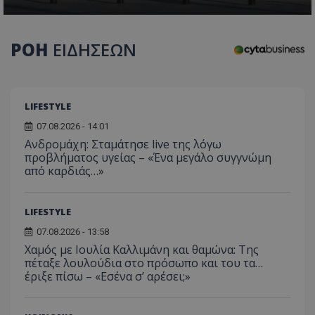
CookieScriptConsent
ΡΟΗ
ΕΙΔΗΣΕΩΝ
CookieScript
www.tothemaonline.com
LIFESTYLE
07.08.2026 - 14:01
Ανδρομάχη: Σταμάτησε live της λόγω
προβλήματος υγείας – «Ένα μεγάλο συγγνώμη
από καρδιάς…»
LIFESTYLE
usprivacy
.themasports.tothemaonline.co
07.08.2026 - 13:58
Χαμός με Ιουλία Καλλιμάνη και θαμώνα: Της
πέταξε λουλούδια στο πρόσωπο και του τα…
έριξε πίσω – «Εσένα σ’ αρέσει;»