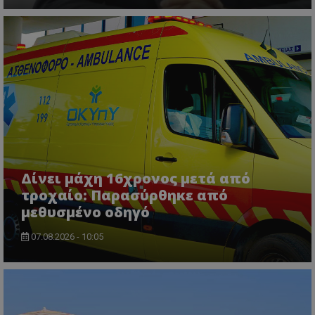
ASP.NET_SessionId
Microsoft Corporation
themasports.tothemaonline.co
Δίνει μάχη 16χρονος μετά από
τροχαίο: Παρασύρθηκε από
μεθυσμένο οδηγό
07.08.2026 - 10:05
VISITOR_PRIVACY_METADATA
YouTube