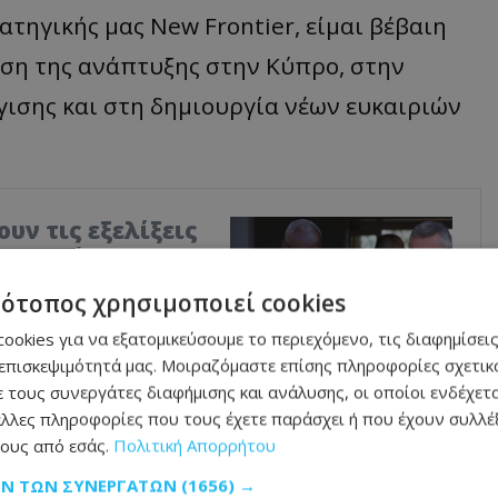
τηγικής μας New Frontier, είμαι βέβαιη
νση της ανάπτυξης στην Κύπρο, στην
γισης και στη δημιουργία νέων ευκαιριών
υν τις εξελίξεις
ιμη συνάντηση
Δημοκρατίας, Νίκου
τότοπος χρησιμοποιεί cookies
 Έρχιουρμαν, στις 26
ookies για να εξατομικεύσουμε το περιεχόμενο, τις διαφημίσεις
ώς αποτελεί την πρώτη
επισκεψιμότητά μας. Μοιραζόμαστε επίσης πληροφορίες σχετικά
εσε η πρόσφατη
 τους συνεργάτες διαφήμισης και ανάλυσης, οι οποίοι ενδέχετα
κουτέρες, στην Κύπρο.
λλες πληροφορίες που τους έχετε παράσχει ή που έχουν συλλέξ
ους από εσάς.
Πολιτική Απορρήτου
ΩΝ ΤΩΝ ΣΥΝΕΡΓΑΤΏΝ
(1656) →