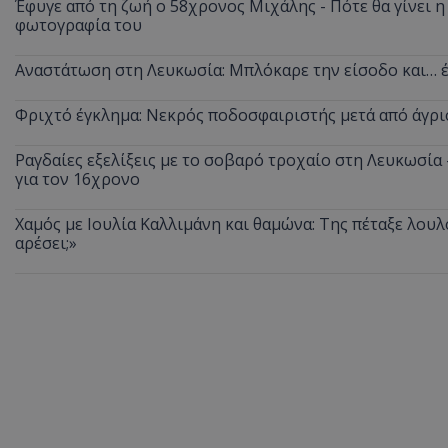
Έφυγε από τη ζωή ο 58χρονος Μιχάλης - Πότε θα γίνει η 
φωτογραφία του
ASP.NET_SessionI
Αναστάτωση στη Λευκωσία: Μπλόκαρε την είσοδο και… έ
Φριχτό έγκλημα: Νεκρός ποδοσφαιριστής μετά από άγρι
VISITOR_PRIVACY
Ραγδαίες εξελίξεις με το σοβαρό τροχαίο στη Λευκωσία
για τον 16χρονο
Χαμός με Ιουλία Καλλιμάνη και θαμώνα: Της πέταξε λουλ
αρέσει;»
__cf_bm
__cf_bm