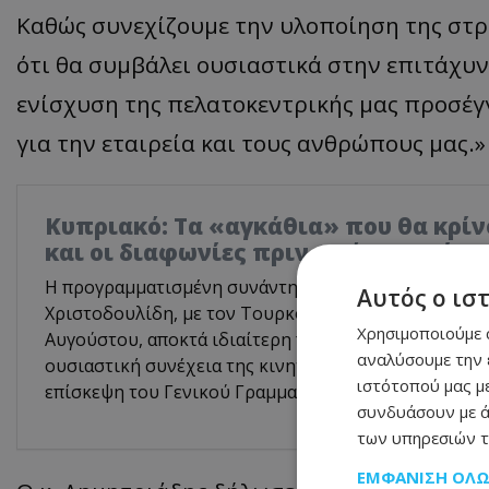
Καθώς συνεχίζουμε την υλοποίηση της στρα
ότι θα συμβάλει ουσιαστικά στην επιτάχυ
ενίσχυση της πελατοκεντρικής μας προσέγ
για την εταιρεία και τους ανθρώπους μας.»
Κυπριακό: Τα «αγκάθια» που θα κρίνο
και οι διαφωνίες πριν από την κρίσ
Η προγραμματισμένη συνάντηση του Προέδρου της 
Αυτός ο ισ
Χριστοδουλίδη, με τον Τουρκοκύπριο ηγέτη, Τουφάν
Χρησιμοποιούμε c
Αυγούστου, αποκτά ιδιαίτερη πολιτική σημασία, καθ
αναλύσουμε την 
ουσιαστική συνέχεια της κινητικότητας που προκάλ
ιστότοπού μας με
επίσκεψη του Γενικού Γραμματέα του ΟΗΕ, Αντόνιο Γ
συνδυάσουν με ά
των υπηρεσιών τ
ΕΜΦΆΝΙΣΗ ΌΛ