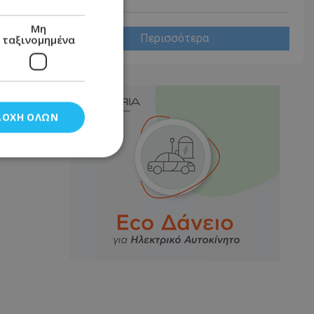
Μη
Περισσότερα
ταξινομημένα
ΔΟΧΉ ΌΛΩΝ
νομημένα
στη και τη
τητα cookies.
αποθηκεύει το
θεσης του χρήστη
 παρακολούθηση και
τα σύμφωνα με τον
ρρήτου των
ειών.