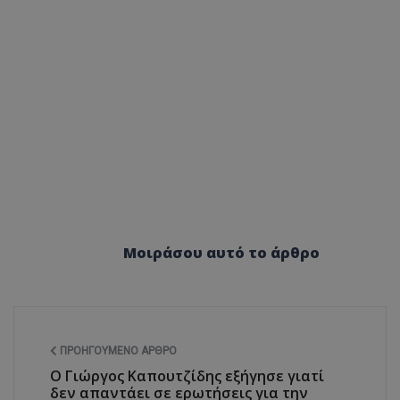
ASP.NET_SessionI
msToken
Μοιράσου αυτό το άρθρο
CookieScriptConse
ΠΡΟΗΓΟΎΜΕΝΟ ΆΡΘΡΟ
Ο Γιώργος Καπουτζίδης εξήγησε γιατί
δεν απαντάει σε ερωτήσεις για την