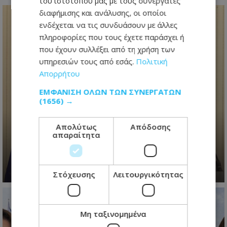
του ιστότοπού μας με τους συνεργάτες
διαφήμισης και ανάλυσης, οι οποίοι
ενδέχεται να τις συνδυάσουν με άλλες
πληροφορίες που τους έχετε παράσχει ή
που έχουν συλλέξει από τη χρήση των
υπηρεσιών τους από εσάς.
Πολιτική
Απορρήτου
ΕΜΦΆΝΙΣΗ ΌΛΩΝ ΤΩΝ ΣΥΝΕΡΓΑΤΏΝ
(1656) →
Ανασχηματισμός με πολιτικά
μηνύματα: Ο Πρόεδρος
Απολύτως
Απόδοσης
Χριστοδουλίδης έθεσε τον πήχη
απαραίτητα
ψηλά για τη νέα κυβέρνηση
06.08.2026 - 09:41
Στόχευσης
Λειτουργικότητας
Μη ταξινομημένα