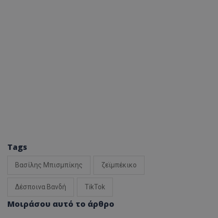
Tags
Βασίλης Μπισμπίκης
ζεϊμπέκικο
Δέσποινα Βανδή
TikTok
Μοιράσου αυτό το άρθρο