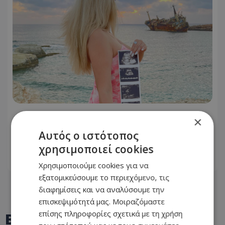
Baby boom στην κυπριακή showbiz -
×
Πρώην παίκτρια reality αποκάλυψε
Αυτός ο ιστότοπος
την εγκυμοσύνη της
χρησιμοποιεί cookies
05.08.2026 - 09:07
Χρησιμοποιούμε cookies για να
εξατομικεύσουμε το περιεχόμενο, τις
διαφημίσεις και να αναλύσουμε την
επισκεψιμότητά μας. Μοιραζόμαστε
επίσης πληροφορίες σχετικά με τη χρήση
BEST OF
TOTHEMAONLINE