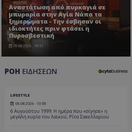
Αναστάτωση από πυρκαγιά σε
μπυραρία στην Αγία Νάπα τα
ξημερώματα - Την έσβησαν οι
ιδιοκτήτες πριν φτάσει η
Πυροσβεστική
06.08.2026 - 08:51
CookieScriptConsent
CookieScript
www.tothemaonline.com
ΡΟΗ
ΕΙΔΗΣΕΩΝ
LIFESTYLE
06.08.2026 - 10:58
6 Αυγούστου 1999: Η ημέρα που «σίγησε» η
μεγάλη κυρία του λαϊκού, Ρίτα Σακελλαρίου
usprivacy
.themasports.tothemaonline.co