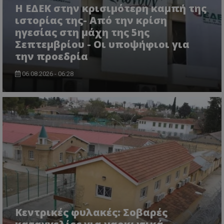
Ονοματεπώνυμο
Προμηθευτής
/
Πεδίο
Η ΕΔΕΚ στην κρισιμότερη καμπή της
ιστορίας της- Από την κρίση
usprivacy
.lifenewscy.tothemaonline.com
ηγεσίας στη μάχη της 5ης
Σεπτεμβρίου - Οι υποψήφιοι για
την προεδρία
06.08.2026 - 06:28
ASP.NET_SessionId
Microsoft Corporation
themasports.tothemaonline.co
Κεντρικές φυλακές: Σοβαρές