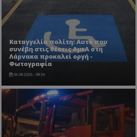
ASP.NET_SessionId
Microsoft Corporation
lifenewscy.tothemaonline.com
Καταγγελία πολίτη: Αυτό που
συνέβη στις θέσεις ΑμεΑ στη
Λάρνακα προκαλεί οργή -
Φωτογραφία
06.08.2026 - 08:36
msToken
.tiktok.com