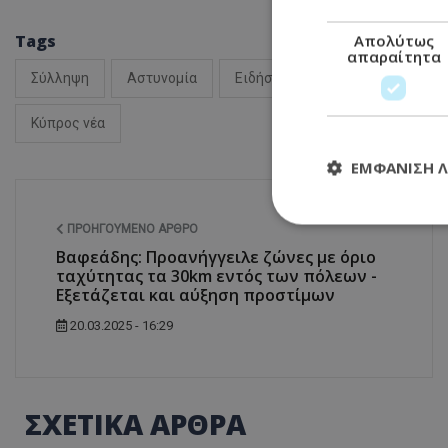
Tags
Απολύτως
απαραίτητα
Σύλληψη
Αστυνομία
Ειδήσεις Κύπρος
Απάτη
Κύπρος νέα
ΕΜΦΆΝΙΣΗ 
ΠΡΟΗΓΟΎΜΕΝΟ ΆΡΘΡΟ
Βαφεάδης: Προανήγγειλε ζώνες με όριο
Απολύτω
ταχύτητας τα 30km εντός των πόλεων -
Εξετάζεται και αύξηση προστίμων
Τα απολύτως απαραί
διαχείριση λογαρια
20.03.2025 - 16:29
Ονοματεπώνυμο
usprivacy
ΣΧΕΤΙΚΑ ΑΡΘΡΑ