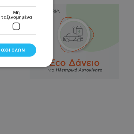
Μη
ταξινομημένα
ΔΟΧΉ ΌΛΩΝ
νομημένα
στη και τη
τητα cookies.
αποθηκεύει το
θεσης του χρήστη
 παρακολούθηση και
τα σύμφωνα με τον
ρρήτου των
ειών.