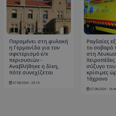
ASP.NET_SessionI
Παραμένει στη φυλακή
Ραγδαίες εξ
η Γερμανίδα για τον
το σοβαρό 
σφετερισμό ε/κ
στη Λευκωσ
msToken
περιουσιών -
Χειροπέδες
Αναβλήθηκε η δίκη,
σύζυγο του
πότε συνεχίζεται
κρίσιμες ώρ
16χρονο
07.08.2026 - 20:14
07.08.2026 - 16:4
CookieScriptConse