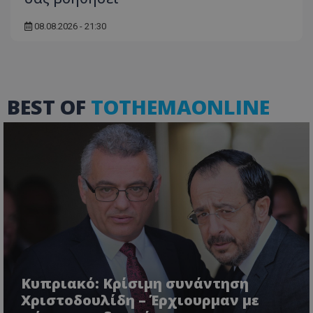
08.08.2026 - 21:30
msToken
.tiktok.com
BEST OF
TOTHEMAONLINE
CookieScriptConsent
CookieScript
www.tothemaonline.com
Κυπριακό: Κρίσιμη συνάντηση
Χριστοδουλίδη – Έρχιουρμαν με