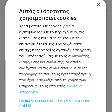
×
Αυτός ο ιστότοπος
χρησιμοποιεί cookies
ΕΠΌΜΕΝΟ ΆΡΘΡΟ
Χρησιμοποιούμε cookies για να
Ουγγαρία: Απαλάσσονται ισόβια από
εξατομικεύσουμε το περιεχόμενο, τις
τους φόρους οι μητέρες τουλάχιστον δύο
διαφημίσεις και να αναλύσουμε την
παιδιών
επισκεψιμότητά μας. Μοιραζόμαστε
29.04.2025 - 15:17
επίσης πληροφορίες σχετικά με τη χρήση
του ιστότοπού μας με τους συνεργάτες
διαφήμισης και ανάλυσης, οι οποίοι
ενδέχεται να τις συνδυάσουν με άλλες
ΣΧΕΤΙΚΑ ΑΡΘΡΑ
πληροφορίες που τους έχετε παράσχει ή
που έχουν συλλέξει από τη χρήση των
υπηρεσιών τους από εσάς.
Πολιτική
Απορρήτου
ΕΜΦΆΝΙΣΗ ΌΛΩΝ ΤΩΝ ΣΥΝΕΡΓΑΤΏΝ
(1656) →