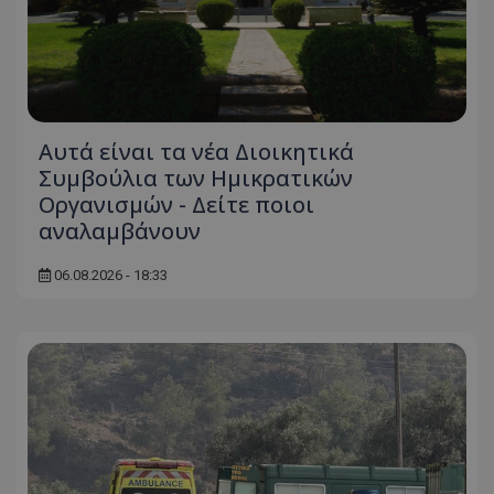
ASP.NET_SessionId
Microsoft Corporation
themasports.tothemaonline.co
Αυτά είναι τα νέα Διοικητικά
Συμβούλια των Ημικρατικών
Οργανισμών - Δείτε ποιοι
αναλαμβάνουν
06.08.2026 - 18:33
VISITOR_PRIVACY_METADATA
YouTube
.youtube.com