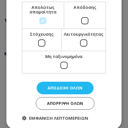
Απολύτως
Απόδοσης
απαραίτητα
Tags
ψευδοεκλογές
Έρχιουμαν
Τουρκία
Στόχευσης
Λειτουργικότητας
Πολιτική Κύπρος
Ειδήσεις Κύπρος
Μοιράσου αυτό το άρθρο
Μη ταξινομημένα
ΠΡΟΗΓΟΎΜΕΝΟ ΆΡΘΡΟ
ΑΠΟΔΟΧΉ ΌΛΩΝ
ΠτΔ: Παρουσίασε την πρόταση των έξι
σημείων για τη Γάζα στη Σύνοδο MED9 -
ΑΠΌΡΡΙΨΗ ΌΛΩΝ
Συζητήθηκε η κατάσταση στη Μέση
Ανατολή
ΕΜΦΆΝΙΣΗ ΛΕΠΤΟΜΕΡΕΙΏΝ
20.10.2025 - 16:33