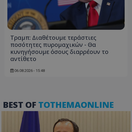
Τραμπ: Διαθέτουμε τεράστιες
ποσότητες πυρομαχικών - Θα
κυνηγήσουμε όσους διαρρέουν το
ASP.NET_SessionId
Microsoft Corporation
αντίθετο
themasports.tothemaonline.co
06.08.2026 - 15:48
BEST OF
TOTHEMAONLINE