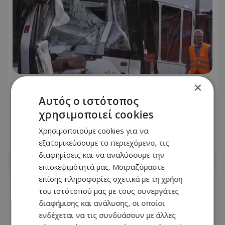
×
Δείτε βίντεο: Συγκρούστηκαν δύο
τραμ κοντά στο γήπεδο της Σάλκε στη
Αυτός ο ιστότοπος
Γερμανία, τουλάχιστον 25
χρησιμοποιεί cookies
τραυματίες, οι επτά σοβαρά
Χρησιμοποιούμε cookies για να
εξατομικεύσουμε το περιεχόμενο, τις
06.08.2026 - 21:19
διαφημίσεις και να αναλύσουμε την
επισκεψιμότητά μας. Μοιραζόμαστε
επίσης πληροφορίες σχετικά με τη χρήση
του ιστότοπού μας με τους συνεργάτες
διαφήμισης και ανάλυσης, οι οποίοι
ενδέχεται να τις συνδυάσουν με άλλες