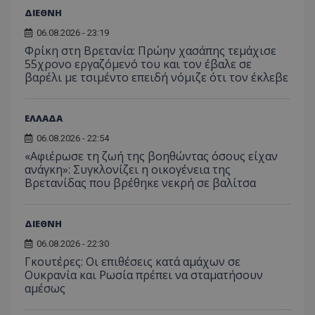
για ν
ανάλυση των
διατήρ
παρα
ΔΙΕΘΝΗ
επιδόσεων.
κατάσ
προβ
περιόδ
ενσω
06.08.2026 - 23:19
σύνδεσ
βίντε
Φρίκη στη Βρετανία: Πρώην χασάπης τεμάχισε
C
1 μήνας
Αυτό τ
Adform
guest_id
1 χρόνος 1
Αυτό
55χρονο εργαζόμενό του και τον έβαλε σε
Twitter Inc.
χρησιμ
.adform.net
μήνας
ρυθμ
.twitter.com
βαρέλι με τσιμέντο επειδή νόμιζε ότι τον έκλεβε
για τον
το Tw
προσδι
αναγ
συχνότ
να π
επισκέ
τον 
τον τρ
ΕΛΛΑΔΑ
του 
οποίο 
επισκέπ
06.08.2026 - 22:54
πρόσβα
«Αφιέρωσε τη ζωή της βοηθώντας όσους είχαν
ιστοσε
Συλλέγε
ανάγκη»: Συγκλονίζει η οικογένεια της
για τις
Βρετανίδας που βρέθηκε νεκρή σε βαλίτσα
του χρ
ιστοσε
ποιες σ
έχουν 
ΔΙΕΘΝΗ
_ga_J7RS52TMNC
.tothemaonline.com
1 χρόνος 1
Αυτό τ
06.08.2026 - 22:30
μήνας
χρησιμ
από το
Γκουτέρες: Οι επιθέσεις κατά αμάχων σε
Analyti
Ουκρανία και Ρωσία πρέπει να σταματήσουν
διατήρ
κατάσ
αμέσως
περιόδ
σύνδεσ