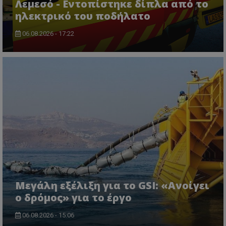
Λεμεσό - Εντοπίστηκε δίπλα από το
ηλεκτρικό του ποδήλατο
06.08.2026 - 17:22
msToken
.tiktok.com
Μεγάλη εξέλιξη για το GSI: «Ανοίγει
ο δρόμος» για το έργο
06.08.2026 - 15:06