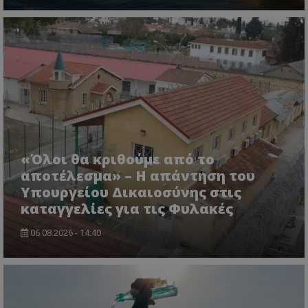
CookieScriptConsent
CookieScript
www.tothemaonline.com
«Όλοι θα κριθούμε από το
αποτέλεσμα» – Η απάντηση του
Υπουργείου Δικαιοσύνης στις
καταγγελίες για τις Φυλακές
06.08.2026 - 14:40
usprivacy
.themasports.tothemaonline.co