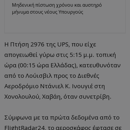
Μηδενική πίστωση χρόνου και αυστηρό
μήνυμα στους νέους Υπουργούς
Η Πτήση 2976 της UPS, που είχε
απογειωθεί γύρω στις 5:15 μ.μ. τοπική
ώρα (00:15 ώρα Ελλάδας), κατευθυνόταν
από το Λούισβιλ προς το Διεθνές
Αεροδρόμιο Ντάνιελ Κ. Ινουγιέ στη
Χονολουλού, Χαβάη, όταν συνετρίβη.
Σύμφωνα με τα πρώτα δεδομένα από το
FlightRadar24, το αεροσκάφος έφτασε σε