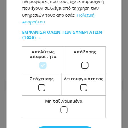
πληροφορίες που τους έχετε παράσχει ή
που έχουν συλλέξει από τη χρήση των
υπηρεσιών τους από εσάς.
Πολιτική
Απορρήτου
ΕΜΦΆΝΙΣΗ ΌΛΩΝ ΤΩΝ ΣΥΝΕΡΓΑΤΏΝ
(1656) →
Στενά του Ορμούζ: «Μπλόκο» σε πλοία
Απολύτως
Απόδοσης
των ΗΠΑ και του Ισραήλ εξετάζει το
απαραίτητα
Ιράν
06.08.2026 - 20:24
Στόχευσης
Λειτουργικότητας
Μη ταξινομημένα