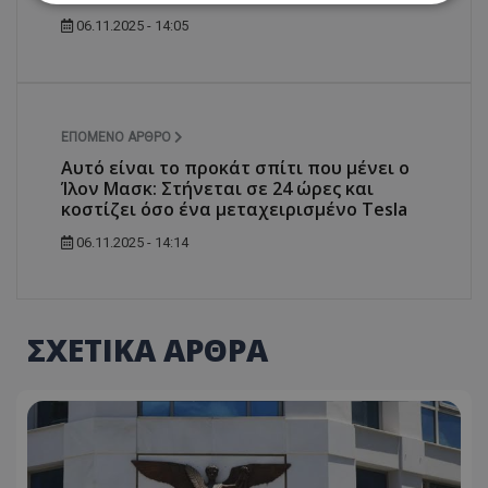
06.11.2025 - 14:05
Απολύτως απαραίτητα
Απόδοσης
Στόχευσης
Λειτουργικότητας
Μη ταξινομημένα
ΕΠΌΜΕΝΟ ΆΡΘΡΟ
Τα απολύτως απαραίτητα cookies επιτρέπουν
Αυτό είναι το προκάτ σπίτι που μένει o
βασικές λειτουργίες του ιστότοπου, όπως τη
Ίλον Μασκ: Στήνεται σε 24 ώρες και
σύνδεση χρήστη και τη διαχείριση λογαριασμού.
Ο ιστότοπος δεν μπορεί να χρησιμοποιηθεί σωστά
κοστίζει όσο ένα μεταχειρισμένο Tesla
χωρίς τα απολύτως απαραίτητα cookies.
06.11.2025 - 14:14
Ονοματεπώνυμο
Προμηθευτής
/
Πεδίο
usprivacy
.lifenewscy.tothemaonline.com
ΣΧΕΤΙΚΑ ΑΡΘΡΑ