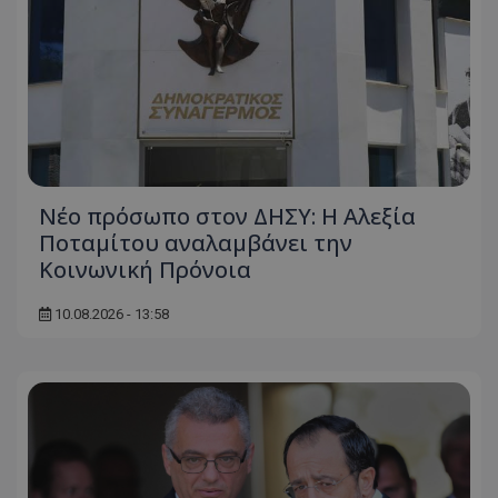
ASP.NET_SessionId
Microsoft Corporation
themasports.tothemaonline.co
Νέο πρόσωπο στον ΔΗΣΥ: Η Αλεξία
Ποταμίτου αναλαμβάνει την
Κοινωνική Πρόνοια
10.08.2026 - 13:58
VISITOR_PRIVACY_METADATA
YouTube
.youtube.com