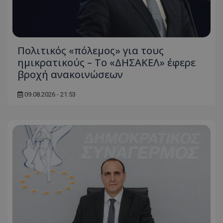
Πολιτικός «πόλεμος» για τους
ημικρατικούς – Το «ΔΗΣΑΚΕΛ» έφερε
βροχή ανακοινώσεων
usprivacy
.themasports.tothemaonline.co
09.08.2026 - 21:53