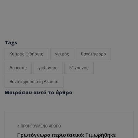
Tags
Κύπρος Ειδήσεις
νεκρός
θανατηφόρο
Λεμεσός
γεώργιος
51χρονος
θανατηφόρο στη Λεμεσό
Μοιράσου αυτό το άρθρο
ΠΡΟΗΓΟΎΜΕΝΟ ΆΡΘΡΟ
Πρωτόγνωρο περιστατικό: Τιμωρήθηκε