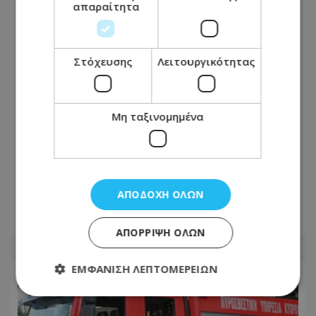
απαραίτητα
Στόχευσης
Λειτουργικότητας
Μη ταξινομημένα
Με ισχυρές δυνάμεις η κατάσβεση της
πυρκαγιάς στον ΧΥΤΑ Πάφου – Στη
μάχη και εκσκαφέας
ΑΠΟΔΟΧΉ ΌΛΩΝ
09.08.2026 - 15:50
ΑΠΌΡΡΙΨΗ ΌΛΩΝ
ΕΜΦΆΝΙΣΗ ΛΕΠΤΟΜΕΡΕΙΏΝ