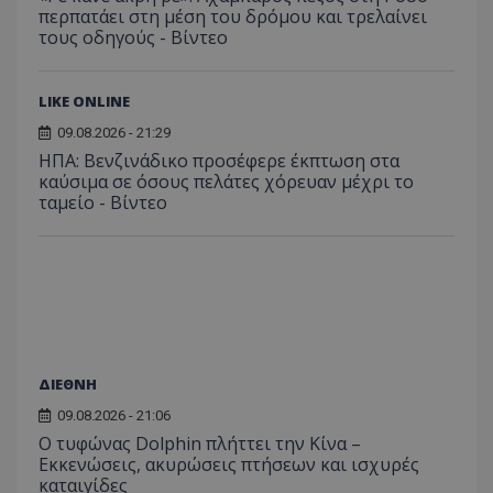
επισκέπ
περπατάει στη μέση του δρόμου και τρελαίνει
πρόσβα
τους οδηγούς - Βίντεο
ιστοσε
Συλλέγε
για τις
του χρ
ιστοσε
LIKE ONLINE
ποιες σ
έχουν 
09.08.2026 - 21:29
ΗΠΑ: Βενζινάδικο προσέφερε έκπτωση στα
_ga_J7RS52TMNC
.tothemaonline.com
1 χρόνος 1
Αυτό τ
μήνας
χρησιμ
καύσιμα σε όσους πελάτες χόρευαν μέχρι το
από το
ταμείο - Βίντεο
Analyti
διατήρ
κατάσ
περιόδ
σύνδεσ
ΔΙΕΘΝΗ
09.08.2026 - 21:06
Ο τυφώνας Dolphin πλήττει την Κίνα –
Εκκενώσεις, ακυρώσεις πτήσεων και ισχυρές
καταιγίδες