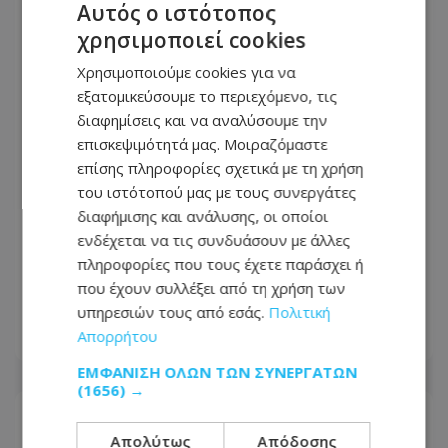
Αυτός ο ιστότοπος
χρησιμοποιεί cookies
Χρησιμοποιούμε cookies για να
εξατομικεύσουμε το περιεχόμενο, τις
διαφημίσεις και να αναλύσουμε την
επισκεψιμότητά μας. Μοιραζόμαστε
επίσης πληροφορίες σχετικά με τη χρήση
του ιστότοπού μας με τους συνεργάτες
διαφήμισης και ανάλυσης, οι οποίοι
Συναγερμός στο αεροδρόμιο
ενδέχεται να τις συνδυάσουν με άλλες
Λάρνακας: Τα «παιδικά παιχνίδια»
πληροφορίες που τους έχετε παράσχει ή
έκρυβαν άλλη έκπληξη – Τι εντόπισαν
που έχουν συλλέξει από τη χρήση των
οι Τελωνειακές Αρχές
υπηρεσιών τους από εσάς.
Πολιτική
Απορρήτου
09.08.2026 - 16:15
ΕΜΦΆΝΙΣΗ ΌΛΩΝ ΤΩΝ ΣΥΝΕΡΓΑΤΏΝ
(1656) →
Απολύτως
Απόδοσης