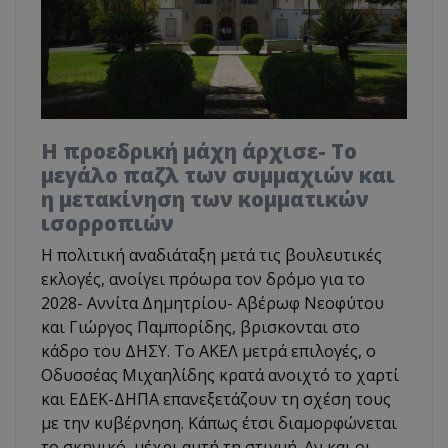
Η προεδρική μάχη άρχισε- Το
μεγάλο παζλ των συμμαχιών και
η μετακίνηση των κομματικών
ισορροπιών
Η πολιτική αναδιάταξη μετά τις βουλευτικές
εκλογές, ανοίγει πρόωρα τον δρόμο για το
2028- Αννίτα Δημητρίου- Αβέρωφ Νεοφύτου
και Γιώργος Παμπορίδης, βρισκονται στο
κάδρο του ΔΗΣΥ. Το ΑΚΕΛ μετρά επιλογές, ο
Οδυσσέας Μιχαηλίδης κρατά ανοιχτό το χαρτί
και ΕΔΕΚ-ΔΗΠΑ επανεξετάζουν τη σχέση τους
με την κυβέρνηση. Κάπως έτσι διαμορφώνεται
το σκηνικό, μέχρι αυτή τη στιγμή. Αν και οι