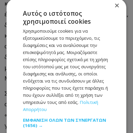
κάνουν από 20 λεπτά. Μου τον έφερε
×
Αυτός ο ιστότοπος
ένας γνωστός, και να σου πω την αλήθεια,
χρησιμοποιεί cookies
δεν έχω μιλήσει μαζί του. Τον είδα
Χρησιμοποιούμε cookies για να
κάποια στιγμή εκεί που τραγούδαγε,
εξατομικεύσουμε το περιεχόμενο, τις
αυτές τις μέρες που γίνονταν αυτά, εγώ
διαφημίσεις και να αναλύσουμε την
επισκεψιμότητά μας. Μοιραζόμαστε
δεν κατάλαβα τίποτα ότι ήταν αυτός και
επίσης πληροφορίες σχετικά με τη χρήση
μου λέει ότι έχει κάτι διαφορές με τον
του ιστότοπού μας με τους συνεργάτες
διαφήμισης και ανάλυσης, οι οποίοι
Μαζωνάκη και κάτι τέτοια».
ενδέχεται να τις συνδυάσουν με άλλες
πληροφορίες που τους έχετε παράσχει ή
Στη συνέχεια, ο επιχειρηματίας
που έχουν συλλέξει από τη χρήση των
υπηρεσιών τους από εσάς.
Πολιτική
αποκάλεσε τον Στέφανο Παπαδόπουλο
Απορρήτου
«ένα παιδάκι που δεν ξέρει τι του
ΕΜΦΆΝΙΣΗ ΌΛΩΝ ΤΩΝ ΣΥΝΕΡΓΑΤΏΝ
γίνεται» και υποστήριξε ότι ο νεαρός
(1656) →