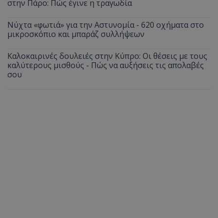
στην Πάρο: Πώς έγινε η τραγωδία
ASP.NET_SessionId
Microsoft Corporation
themasports.tothemaonline.co
Νύχτα «φωτιά» για την Αστυνομία - 620 οχήματα στο
μικροσκόπιο και μπαράζ συλλήψεων
Καλοκαιρινές δουλειές στην Κύπρο: Οι θέσεις με τους
καλύτερους μισθούς - Πώς να αυξήσεις τις απολαβές
σου
VISITOR_PRIVACY_METADATA
YouTube
.youtube.com