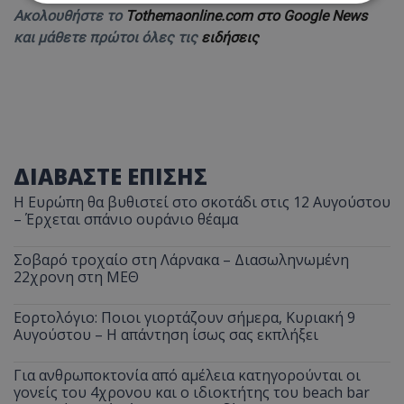
Ακολουθήστε το
Tothemaonline.com στο Google News
και μάθετε πρώτοι όλες τις
ειδήσεις
Απολύτως απαραίτητα
Απόδοσης
Στόχευσης
Λειτουργικότητας
Μη ταξινομημένα
Τα απολύτως απαραίτητα cookies επιτρέπουν
βασικές λειτουργίες του ιστότοπου, όπως τη
σύνδεση χρήστη και τη διαχείριση λογαριασμού.
Ο ιστότοπος δεν μπορεί να χρησιμοποιηθεί σωστά
ΔΙΑΒΑΣΤΕ ΕΠΙΣΗΣ
χωρίς τα απολύτως απαραίτητα cookies.
Η Ευρώπη θα βυθιστεί στο σκοτάδι στις 12 Αυγούστου
Ονοματεπώνυμο
Προμηθευτής
/
Πεδίο
– Έρχεται σπάνιο ουράνιο θέαμα
usprivacy
.lifenewscy.tothemaonline.com
Σοβαρό τροχαίο στη Λάρνακα – Διασωληνωμένη
22χρονη στη ΜΕΘ
Εορτολόγιο: Ποιοι γιορτάζουν σήμερα, Κυριακή 9
Αυγούστου – Η απάντηση ίσως σας εκπλήξει
Για ανθρωποκτονία από αμέλεια κατηγορούνται οι
γονείς του 4χρονου και ο ιδιοκτήτης του beach bar