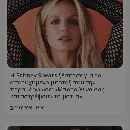
msToken
.tiktok.com
Η Britney Spears ξέσπασε για το
αποτυχημένο μπότοξ που την
παραμόρφωσε: «Μπορούν να σας
καταστρέψουν τα μάτια»
09.08.2026 - 15:20
CookieScriptConsent
CookieScript
www.tothemaonline.com