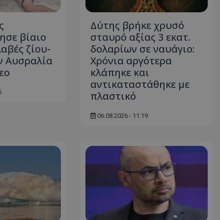
d
συνεδρία
Αυτό το cookie 
Microsoft Corporation
Doubleclick και
themasports.tothemaonline.com
ς
Δύτης βρήκε χρυσό
πληροφορίες σχ
ησε βίαιο
σταυρό αξίας 3 εκατ.
με τον οποίο ο 
χρησιμοποιεί το
αβές ζίου-
δολαρίων σε ναυάγιο:
τυχόν διαφημίσ
έχει δει ο τελικ
ν Αυσραλία
Χρόνια αργότερα
επισκεφθεί τον 
τεο
κλάπηκε και
_METADATA
5 μήνες 4
Αυτό το cookie 
YouTube
αντικαταστάθηκε με
εβδομάδες
για να αποθηκεύ
.youtube.com
συγκατάθεση το
5
πλαστικό
επιλογές απορρ
αλληλεπίδρασή 
ιστοσελίδα. Κα
06.08.2026 - 11:19
σχετικά με τη 
επισκέπτη σχετι
πολιτικές και ρ
απορρήτου, εξα
οι προτιμήσεις 
μελλοντικές συν
29 λεπτά 58
Αυτό το cookie 
Cloudflare Inc.
δευτερόλεπτα
για τη διάκρισ
.onesignal.com
και ρομπότ. Αυτ
για τον ιστότοπ
κάνει έγκυρες α
τη χρήση του ι
29 λεπτά 59
Αυτό το cookie 
Cloudflare Inc.