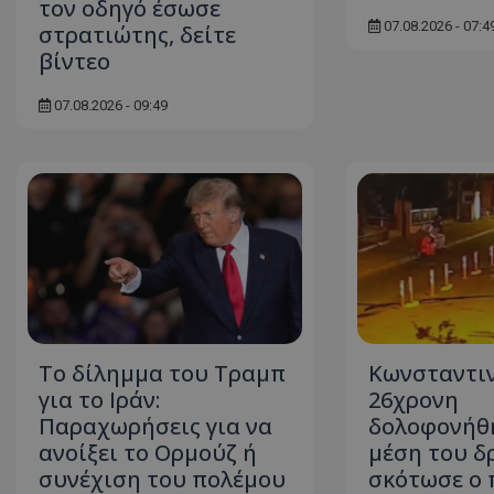
τον οδηγό έσωσε
07.08.2026 - 07:4
στρατιώτης, δείτε
βίντεο
ASP.NET_SessionI
07.08.2026 - 09:49
msToken
Το δίλημμα του Τραμπ
Κωνσταντι
CookieScriptConse
για το Ιράν:
26χρονη
Παραχωρήσεις για να
δολοφονήθ
ανοίξει το Ορμούζ ή
μέση του δ
συνέχιση του πολέμου
σκότωσε ο 