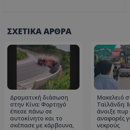
ASP.NET_SessionI
ΣΧΕΤΙΚΑ ΑΡΘΡΑ
VISITOR_PRIVACY
Δραματική διάσωση
Μακελειό σ
__cf_bm
στην Κίνα: Φορτηγό
Ταϊλάνδη: 
έπεσε πάνω σε
άνοιξε πυρ 
αυτοκίνητο και το
αναφορές γ
σκέπασε με κάρβουνα,
νεκρούς
__cf_bm