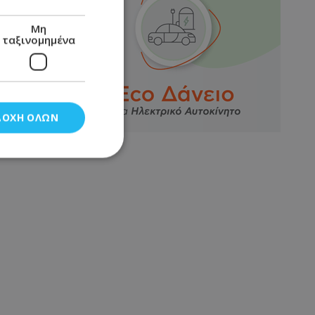
Μη
ταξινομημένα
ΔΟΧΉ ΌΛΩΝ
νομημένα
στη και τη
τητα cookies.
αποθηκεύει το
θεσης του χρήστη
 παρακολούθηση και
τα σύμφωνα με τον
ρρήτου των
ειών.