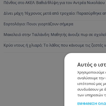
Πένθος στο ΑΚΕΛ: Βαθιά θλίψη για τον Αντρέα Νικολάου
Δίνει μάχη 16χρονος μετά από τροχαίο: Παρασύρθηκε 
Εορτολόγιο: Ποιοι γιορτάζουν σήμερα
Μακελειό στην Ταϊλάνδη: Μαθητής άνοιξε πυρ σε σχολε
Κρύο ντους ή χλιαρό; Το λάθος που κάνουμε τις ζεστές 
Αυτός ο ισ
Χρησιμοποιούμε c
αναλύσουμε την 
ιστότοπού μας με
συνδυάσουν με ά
των υπηρεσιών τ
ΕΜΦΆΝΙΣΗ ΌΛ