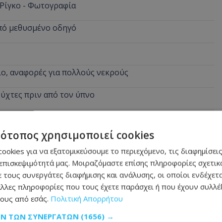
 Ρίγκο - Φωτογραφία
από μεθυσμένο οδηγό
ίο, αναφορές για πολλούς νεκρούς
νύχτες πριν από τον ύπνο
τότοπος χρησιμοποιεί cookies
ookies για να εξατομικεύσουμε το περιεχόμενο, τις διαφημίσεις
επισκεψιμότητά μας. Μοιραζόμαστε επίσης πληροφορίες σχετικά
 τους συνεργάτες διαφήμισης και ανάλυσης, οι οποίοι ενδέχετα
λλες πληροφορίες που τους έχετε παράσχει ή που έχουν συλλέξ
ους από εσάς.
Πολιτική Απορρήτου
ΩΝ ΤΩΝ ΣΥΝΕΡΓΑΤΏΝ
(1656) →