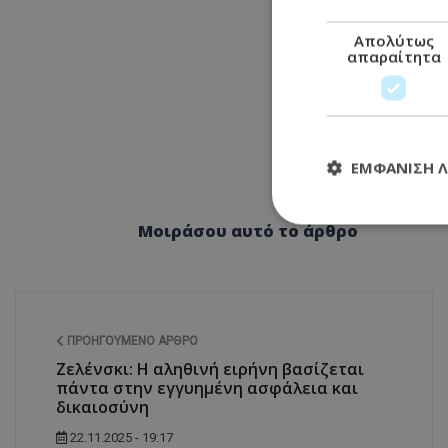
Απολύτως
απαραίτητα
ΕΜΦΆΝΙΣΗ 
Μοιράσου αυτό το άρθρο
Απολύτω
Τα απολύτως απαραί
διαχείριση λογαρια
ΠΡΟΗΓΟΎΜΕΝΟ ΆΡΘΡΟ
Ονοματεπώνυμο
Ζελένσκι: Η αληθινή ειρήνη βασίζεται
usprivacy
πάντα στην εγγυημένη ασφάλεια και
δικαιοσύνη
22.11.2025 - 19:17