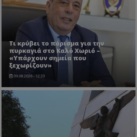
ASP.NET_SessionId
Microsoft Corporation
lifenewscy.tothemaonline.com
Τι κρύβει το πόρισμα για την
πυρκαγιά στο Καλό Χωριό –
«Υπάρχουν σημεία που
ξεχωρίζουν»
09.08.2026 - 12:23
msToken
.tiktok.com