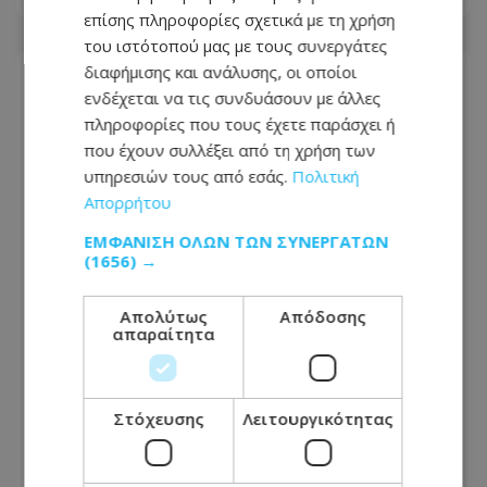
επίσης πληροφορίες σχετικά με τη χρήση
του ιστότοπού μας με τους συνεργάτες
διαφήμισης και ανάλυσης, οι οποίοι
ενδέχεται να τις συνδυάσουν με άλλες
πληροφορίες που τους έχετε παράσχει ή
που έχουν συλλέξει από τη χρήση των
υπηρεσιών τους από εσάς.
Πολιτική
Απορρήτου
ΕΜΦΆΝΙΣΗ ΌΛΩΝ ΤΩΝ ΣΥΝΕΡΓΑΤΏΝ
(1656) →
Απολύτως
Απόδοσης
απαραίτητα
«Ασέβεια ακόμη και στους νεκρούς
ήρωες» – Σάλος με την εμφάνιση του
Φειδία στην εκδήλωση Ισαάκ–
Στόχευσης
Λειτουργικότητας
Σολωμού - Φωτογραφίες
09.08.2026 - 09:30