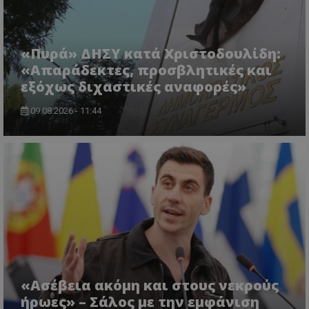
«Πυρά» ΔΗΣΥ κατά Χριστοδουλίδη:
«Απαράδεκτες, προσβλητικές και
εξόχως διχαστικές αναφορές»
09.08.2026 - 11:44
CookieScriptConsent
CookieScript
www.tothemaonline.com
«Ασέβεια ακόμη και στους νεκρούς
ήρωες» – Σάλος με την εμφάνιση