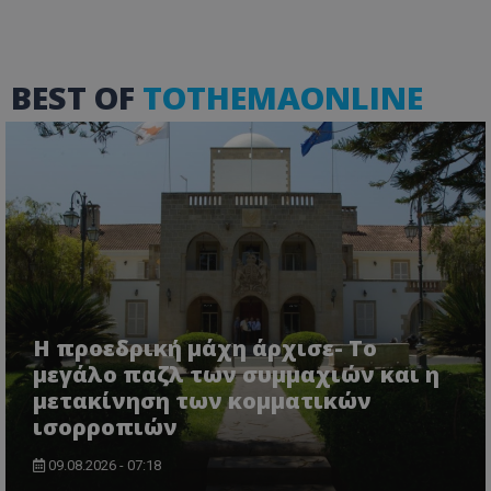
BEST OF
TOTHEMAONLINE
VISITOR_PRIVACY_METADATA
YouTube
.youtube.com
Η προεδρική μάχη άρχισε- Το
μεγάλο παζλ των συμμαχιών και η
μετακίνηση των κομματικών
ισορροπιών
09.08.2026 - 07:18