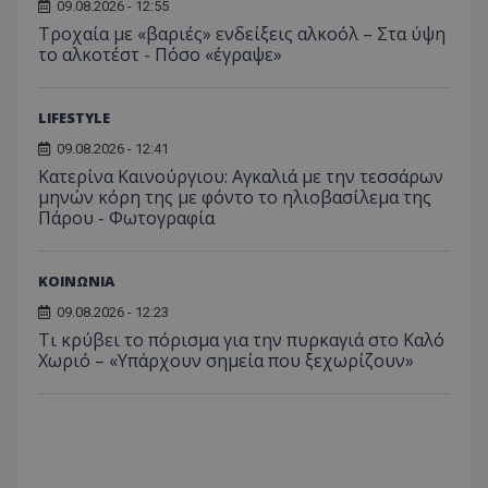
09.08.2026 - 12:55
μήνας
χρησιμ
από το
Τροχαία με «βαριές» ενδείξεις αλκοόλ – Στα ύψη
Analyti
το αλκοτέστ - Πόσο «έγραψε»
διατήρ
κατάσ
περιόδ
σύνδεσ
LIFESTYLE
09.08.2026 - 12:41
Κατερίνα Καινούργιου: Αγκαλιά με την τεσσάρων
μηνών κόρη της με φόντο το ηλιοβασίλεμα της
Πάρου - Φωτογραφία
ΚΟΙΝΩΝΙΑ
09.08.2026 - 12:23
Τι κρύβει το πόρισμα για την πυρκαγιά στο Καλό
Χωριό – «Υπάρχουν σημεία που ξεχωρίζουν»