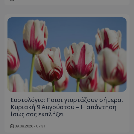
Ο ιστότοπος δεν μπορεί να χρησιμοποιηθεί σωστά
χωρίς τα απολύτως απαραίτητα cookies.
Ονοματεπώνυμο
Προμηθευτής
/
Πεδίο
usprivacy
.lifenewscy.tothemaonline.com
ASP.NET_SessionId
Microsoft Corporation
themasports.tothemaonline.co
Εορτολόγιο: Ποιοι γιορτάζουν σήμερα,
Κυριακή 9 Αυγούστου – Η απάντηση
ίσως σας εκπλήξει
09.08.2026 - 07:31