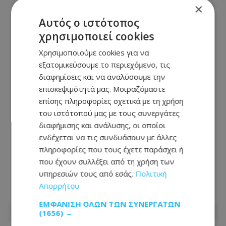
×
Αυτός ο ιστότοπος
χρησιμοποιεί cookies
Χρησιμοποιούμε cookies για να
εξατομικεύσουμε το περιεχόμενο, τις
διαφημίσεις και να αναλύσουμε την
επισκεψιμότητά μας. Μοιραζόμαστε
επίσης πληροφορίες σχετικά με τη χρήση
του ιστότοπού μας με τους συνεργάτες
διαφήμισης και ανάλυσης, οι οποίοι
ενδέχεται να τις συνδυάσουν με άλλες
«Ο χρόνος δεν νομιμοποιεί τα
πληροφορίες που τους έχετε παράσχει ή
τετελεσμένα της εισβολής» – Το
που έχουν συλλέξει από τη χρήση των
μήνυμα Λετυμπιώτη από τη Λετύμπου
υπηρεσιών τους από εσάς.
Πολιτική
Απορρήτου
09.08.2026 - 09:26
ΕΜΦΆΝΙΣΗ ΌΛΩΝ ΤΩΝ ΣΥΝΕΡΓΑΤΏΝ
(1656) →