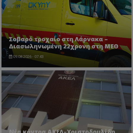
msToken
.tiktok.com
Σοβαρό τροχαίο στη Λάρνακα –
Διασωληνωμένη 22χρονη στη ΜΕΘ
09.08.2026 - 07:43
CookieScriptConsent
CookieScript
www.tothemaonline.com
Νέα κόντρα ΑΚΕΛ–Χριστοδουλίδη