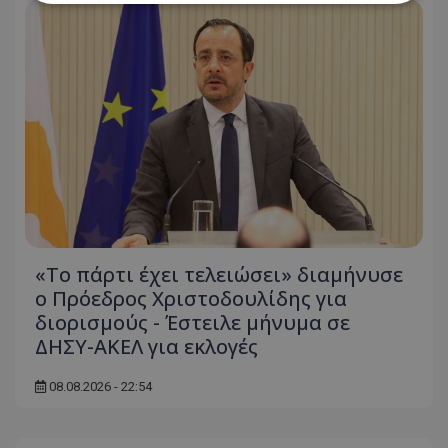
Απολύτως απαραίτητα
Απόδοσης
Στόχευσης
Λειτουργικότητας
Μη ταξινομημένα
Τα απολύτως απαραίτητα cookies επιτρέπουν
βασικές λειτουργίες του ιστότοπου, όπως τη
σύνδεση χρήστη και τη διαχείριση λογαριασμού.
Ο ιστότοπος δεν μπορεί να χρησιμοποιηθεί σωστά
χωρίς τα απολύτως απαραίτητα cookies.
Ονοματεπώνυμο
Προμηθευτής
/
Πεδίο
usprivacy
.lifenewscy.tothemaonline.com
«Το πάρτι έχει τελειώσει» διαμήνυσε
ο Πρόεδρος Χριστοδουλίδης για
διορισμούς - Έστειλε μήνυμα σε
ΔΗΣΥ-ΑΚΕΛ για εκλογές
08.08.2026 - 22:54