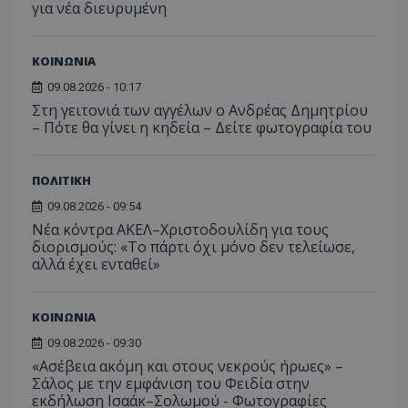
τον 
για νέα διευρυμένη
τον τρ
του 
οποίο 
επισκέπ
πρόσβα
ιστοσε
ΚΟΙΝΩΝΙΑ
Συλλέγε
για τις
09.08.2026 - 10:17
του χρ
Στη γειτονιά των αγγέλων ο Ανδρέας Δημητρίου
ιστοσε
ποιες σ
– Πότε θα γίνει η κηδεία – Δείτε φωτογραφία του
έχουν 
_ga_J7RS52TMNC
.tothemaonline.com
1 χρόνος 1
Αυτό τ
μήνας
χρησιμ
ΠΟΛΙΤΙΚΗ
από το
Analyti
09.08.2026 - 09:54
διατήρ
κατάσ
Νέα κόντρα ΑΚΕΛ–Χριστοδουλίδη για τους
περιόδ
διορισμούς: «Το πάρτι όχι μόνο δεν τελείωσε,
σύνδεσ
αλλά έχει ενταθεί»
ΚΟΙΝΩΝΙΑ
09.08.2026 - 09:30
«Ασέβεια ακόμη και στους νεκρούς ήρωες» –
Σάλος με την εμφάνιση του Φειδία στην
εκδήλωση Ισαάκ–Σολωμού - Φωτογραφίες