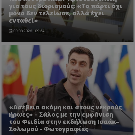
για τους διορισμούς: «Το πάρτι όχι
μόνο δεν τελείωσε, αλλά έχει
ενταθεί»
09.08.2026 - 09:54
usprivacy
.themasports.tothemaonline.co
«Ασέβεια ακόμη και στους νεκρούς
ήρωες» – Σάλος με την εμφάνιση
του Φειδία στην εκδήλωση Ισαάκ–
Σολωμού - Φωτογραφίες