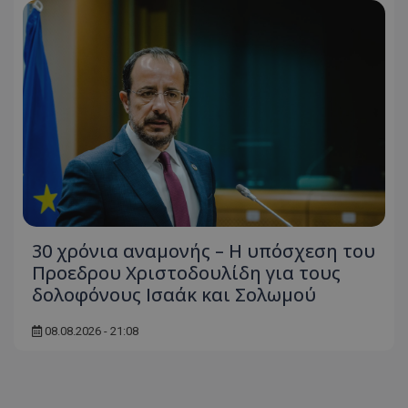
ASP.NET_SessionId
Microsoft Corporation
themasports.tothemaonline.co
30 χρόνια αναμονής – Η υπόσχεση του
Προεδρου Χριστοδουλίδη για τους
VISITOR_PRIVACY_METADATA
YouTube
δολοφόνους Ισαάκ και Σολωμού
.youtube.com
08.08.2026 - 21:08