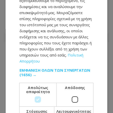
εξατομικεύσουμε το περιεχόμενο, τις
Nema Restaurant: Εκεί όπου η
διαφημίσεις και να αναλύσουμε την
μεσογειακή γαστρονομία γίνεται
επισκεψιμότητά μας. Μοιραζόμαστε
εμπειρία στην καρδιά της Πάφου
επίσης πληροφορίες σχετικά με τη χρήση
του ιστότοπού μας με τους συνεργάτες
10.08.2026 - 06:28
διαφήμισης και ανάλυσης, οι οποίοι
ενδέχεται να τις συνδυάσουν με άλλες
πληροφορίες που τους έχετε παράσχει ή
που έχουν συλλέξει από τη χρήση των
υπηρεσιών τους από εσάς.
Πολιτική
Απορρήτου
ΕΜΦΆΝΙΣΗ ΌΛΩΝ ΤΩΝ ΣΥΝΕΡΓΑΤΏΝ
(1656) →
Απολύτως
Απόδοσης
απαραίτητα
Στόχευσης
Λειτουργικότητας