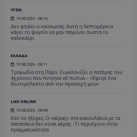
συνεδρίας χρ
βοηθών
Αυτά
ή την εφαρμο
βελτίω
δεδο
ΥΓΕΙΑ
συγκεκριμέν
εμπειρ
μπορ
λειτουργιών 
χρήστη
σταλ
ιστοσελίδα. 
10.08.2026 - 08:16
αναλύο
μέρο
να συμβάλει 
απόδοσ
ανάλ
Δεν φταίει ο καύσωνας: Αυτή η λεπτομέρεια
ενίσχυση της
ιστοσε
αναφ
εμπειρίας του
κάνει το ψυγείο να μην παγώνει σωστά το
χρήστη ή στη
_ga_ECPYT7ERET
.tothemaonline.com
1 χρόνος 1
Αυτό τ
καλοκαίρι
YSC
συνεδρία
Αυτό
Google LLC
παρακολούθη
μήνας
χρησιμ
έχει 
.youtube.com
της συμπερι
από το
από 
του χρήστη γ
Analyti
για ν
ανάλυση των
διατήρ
ΕΛΛΑΔΑ
παρα
επιδόσεων.
κατάσ
προβ
περιόδ
ενσω
10.08.2026 - 08:11
σύνδεσ
βίντε
Τραγωδία στη Πάρο: Συγκλονίζει ο πατέρας του
C
1 μήνας
Αυτό τ
Adform
4χρονου που πνίγηκε σε πισίνα – «Έφυγε ένα
guest_id
1 χρόνος 1
Αυτό
Twitter Inc.
χρησιμ
.adform.net
μήνας
ρυθμ
.twitter.com
δευτερόλεπτο από την προσοχή μου»
για τον
το Tw
προσδι
αναγ
συχνότ
να π
επισκέ
τον 
τον τρ
LIKE ONLINE
του 
οποίο 
επισκέπ
10.08.2026 - 08:08
πρόσβα
Εσύ το ήξερες; Ο «αέρας» στα σακουλάκια με τα
ιστοσε
Συλλέγε
πατατάκια δεν είναι αέρας -Τι περιέχουν στην
για τις
πραγματικότητα
του χρ
ιστοσε