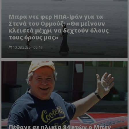
Μπρα ντε φερ ΗΠΑ-Ιράν για τα
Στενά του Ορμούζ: «Θα μείνουν
κλειστά μέχρι να δεχτούν όλους
τους όρους μας»
10.08.2026 - 06:49
CookieScriptConsent
CookieScript
www.tothemaonline.com
Πέθανε σε ηλικία 84 ετών ο Μπεν