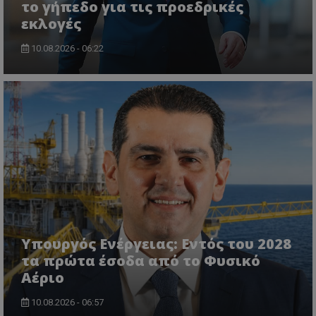
το γήπεδο για τις προεδρικές
εκλογές
10.08.2026 - 06:22
VISITOR_PRIVACY_METADATA
YouTube
.youtube.com
Υπουργός Ενέργειας: Εντός του 2028
τα πρώτα έσοδα από το Φυσικό
Αέριο
10.08.2026 - 06:57