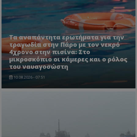
Τα αναπάντητα ερωτήματα για την
ASP.NET_SessionId
τραγωδία στην Πάρο με τον νεκρό
Microsoft Corporation
lifenewscy.tothemaonline.com
4χρονο στην πισίνα: Στο
μικροσκόπιο οι κάμερες και ο ρόλος
του ναυαγοσώστη
10.08.2026 - 07:51
msToken
.tiktok.com