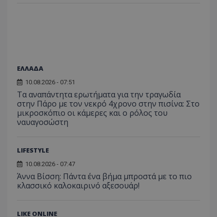
ποιες σ
έχουν 
_ga_J7RS52TMNC
.tothemaonline.com
1 χρόνος 1
Αυτό τ
μήνας
χρησιμ
από το
Analyti
διατήρ
κατάσ
περιόδ
ΕΛΛΑΔΑ
σύνδεσ
10.08.2026 - 07:51
Τα αναπάντητα ερωτήματα για την τραγωδία
στην Πάρο με τον νεκρό 4χρονο στην πισίνα: Στο
μικροσκόπιο οι κάμερες και ο ρόλος του
ναυαγοσώστη
LIFESTYLE
10.08.2026 - 07:47
Άννα Βίσση: Πάντα ένα βήμα μπροστά με το πιο
κλασσικό καλοκαιρινό αξεσουάρ!
LIKE ONLINE