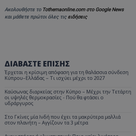
Ακολουθήστε το
Tothemaonline.com στο Google News
και μάθετε πρώτοι όλες τις
ειδήσεις
ΔΙΑΒΑΣΤΕ ΕΠΙΣΗΣ
Έρχεται η κρίσιμη απόφαση για τη θαλάσσια σύνδεση
Κύπρου–Ελλάδας – Τι ισχύει μέχρι το 2027
__cf_bm
Cloudflare Inc.
.onesignal.com
Καύσωνας διαρκείας στην Κύπρο – Μέχρι την Τετάρτη
οι υψηλές θερμοκρασίες - Πού θα φτάσει ο
υδράργυρος
Στο Γκίνες μία Ινδή που έχει τα μακρύτερα μαλλιά
στον πλανήτη – Αγγίζουν τα 3 μέτρα