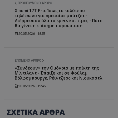
ΠΡΟΗΓΟΎΜΕΝΟ ΆΡΘΡΟ
Xiaomi 17T Pro: Ίσως το καλύτερο
τηλέφωνο για «μεσαίο» μπάτζετ -
Διέρρευσαν όλα τα specs και τιμές - Πότε
θα γίνει η επίσημη παρουσίαση
20.05.2026 - 18:53
usprivacy
.themasports.tothemaonline.co
ΕΠΌΜΕΝΟ ΆΡΘΡΟ
«Συνδέουν» την Ομόνοια με παίκτη της
Μίντιλαντ - Έπαιξε και σε Φούλαμ,
Βόλφσμπουργκ, Ρέιντζερς και Νιούκαστλ
20.05.2026 - 19:46
ΣΧΕΤΙΚΑ ΑΡΘΡΑ