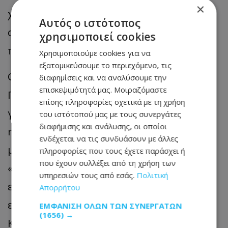
×
χρηματοοικονομικές ροές, σε έναν
Αυτός ο ιστότοπος
οργανισμό που διευκολύνει τις ροές
χρησιμοποιεί cookies
πολιτισμού».
Χρησιμοποιούμε cookies για να
εξατομικεύσουμε το περιεχόμενο, τις
Ο κ. Καραβίας ανέφερε επίσης ότι την
διαφημίσεις και να αναλύσουμε την
επισκεψιμότητά μας. Μοιραζόμαστε
Πέμπτη ο Όμιλος θα εγκαινιάσει τα
επίσης πληροφορίες σχετικά με τη χρήση
γραφεία του στο Μουμπάι, ώστε να γίνει
του ιστότοπού μας με τους συνεργάτες
διαφήμισης και ανάλυσης, οι οποίοι
η πρώτη ελληνική και κυπριακή τράπεζα
ενδέχεται να τις συνδυάσουν με άλλες
με φυσική παρουσία στην Ινδία.
πληροφορίες που τους έχετε παράσχει ή
που έχουν συλλέξει από τη χρήση των
«Ελπίζουμε ότι μέσω αυτού θα
υπηρεσιών τους από εσάς.
Πολιτική
ενισχύσουμε τις ροές εμπορίου και
Απορρήτου
επενδύσεων μεταξύ των δύο περιοχών.
ΕΜΦΆΝΙΣΗ ΌΛΩΝ ΤΩΝ ΣΥΝΕΡΓΑΤΏΝ
(1656) →
Και θα θέλαμε να προωθήσουμε την ιδέα