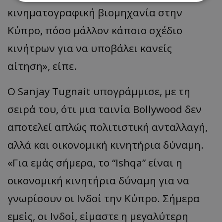
κινηματογραφική βιομηχανία στην
Απολύτως απαραίτητα
Απόδοσης
Κύπρο, πόσο μάλλον κάποιο σχέδιο
Στόχευσης
Λειτουργικότητας
κινήτρων για να υποβάλει κανείς
Μη ταξινομημένα
αίτηση», είπε.
Τα απολύτως απαραίτητα cookies επιτρέπουν
βασικές λειτουργίες του ιστότοπου, όπως τη
σύνδεση χρήστη και τη διαχείριση λογαριασμού.
Ο Sanjay Tugnait υπογράμμισε, με τη
Ο ιστότοπος δεν μπορεί να χρησιμοποιηθεί σωστά
χωρίς τα απολύτως απαραίτητα cookies.
σειρά του, ότι μια ταινία Bollywood δεν
Ονοματεπώνυμο
Προμηθευτής
/
Πεδίο
αποτελεί απλώς πολιτιστική ανταλλαγή,
usprivacy
.lifenewscy.tothemaonline.com
αλλά και οικονομική κινητήρια δύναμη.
«Για εμάς σήμερα, το “Ishqa” είναι η
οικονομική κινητήρια δύναμη για να
γνωρίσουν οι Ινδοί την Κύπρο. Σήμερα
εμείς, οι Ινδοί, είμαστε η μεγαλύτερη