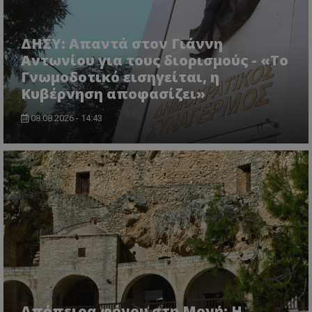
ΔΗΣΥ: Απαντά στον Γιάννη
Αντωνίου για τους διορισμούς - «Το
Γνωμοδοτικό εισηγείται, η
Κυβέρνηση αποφασίζει»
08.08.2026 - 14:43
Απόπειρα φόνου στη Μονή: Η