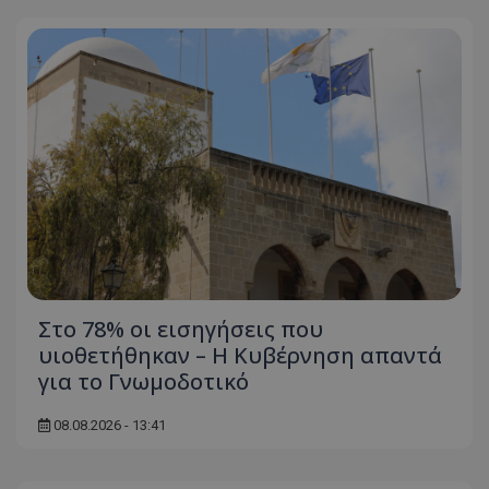
τον 
τον τρ
του 
οποίο 
επισκέπ
πρόσβα
ιστοσε
Συλλέγε
για τις
του χρ
ιστοσε
ποιες σ
έχουν 
_ga_J7RS52TMNC
.tothemaonline.com
1 χρόνος 1
Αυτό τ
μήνας
χρησιμ
από το
Analyti
διατήρ
κατάσ
περιόδ
σύνδεσ
Στο 78% οι εισηγήσεις που
υιοθετήθηκαν – Η Κυβέρνηση απαντά
για το Γνωμοδοτικό
08.08.2026 - 13:41