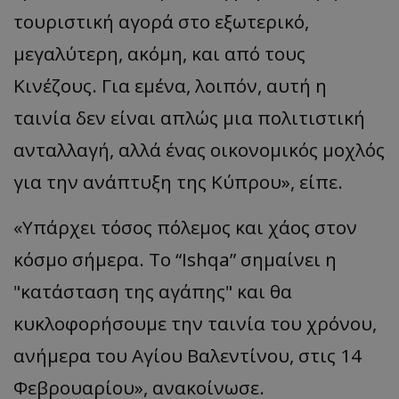
τουριστική αγορά στο εξωτερικό,
ASP.NET_SessionId
Microsoft Corporation
themasports.tothemaonline.co
μεγαλύτερη, ακόμη, και από τους
Κινέζους. Για εμένα, λοιπόν, αυτή η
ταινία δεν είναι απλώς μια πολιτιστική
ανταλλαγή, αλλά ένας οικονομικός μοχλός
για την ανάπτυξη της Κύπρου», είπε.
«Υπάρχει τόσος πόλεμος και χάος στον
κόσμο σήμερα. Το “Ishqa” σημαίνει η
VISITOR_PRIVACY_METADATA
YouTube
.youtube.com
"κατάσταση της αγάπης" και θα
κυκλοφορήσουμε την ταινία του χρόνου,
ανήμερα του Αγίου Βαλεντίνου, στις 14
Φεβρουαρίου», ανακοίνωσε.