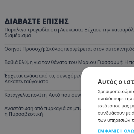
ΔΙΑΒΑΣΤΕ ΕΠΙΣΗΣ
Παραλίγο τραγωδία στη Λευκωσία: Ξέχασε την κατσαρόλα
διαμέρισμα
Οδηγοί Προσοχή: Σκύλος περιφέρεται στον αυτοκινητόδ
Βαθιά θλίψη για τον θάνατο του Μάριου Γιασσουμή: Η π
Έρχεται ανάσα από τις συνεχόμενες κίτρινες προειδοποι
Αυτός ο ισ
Δεκαπενταύγουστο
Χρησιμοποιούμε c
Καταγγελία πολίτη: Αυτό που συνέβη στις θέσεις ΑμεΑ 
αναλύσουμε την 
ιστότοπού μας με
Αναστάτωση από πυρκαγιά σε μπυραρία στην Αγία Νάπα τ
συνδυάσουν με ά
η Πυροσβεστική
των υπηρεσιών τ
ΕΜΦΆΝΙΣΗ ΌΛ