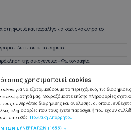
 στη φωτιά και παραλίγο να καεί ολόκληρο το
ρομο - Δείτε σε ποιο σημείο
αράκληση της οικογένειας - Φωτογραφία
ήσεις: Τι δείχνουν οι προβλέψεις για τον
τότοπος χρησιμοποιεί cookies
ookies για να εξατομικεύσουμε το περιεχόμενο, τις διαφημίσεις
στη Λάρνακα προκαλεί οργή - Φωτογραφία
επισκεψιμότητά μας. Μοιραζόμαστε επίσης πληροφορίες σχετικά
 τους συνεργάτες διαφήμισης και ανάλυσης, οι οποίοι ενδέχετα
α ξημερώματα - Την έσβησαν οι ιδιοκτήτες πριν φτάσει
λλες πληροφορίες που τους έχετε παράσχει ή που έχουν συλλέξ
ους από εσάς.
Πολιτική Απορρήτου
ΩΝ ΤΩΝ ΣΥΝΕΡΓΑΤΏΝ
(1656) →