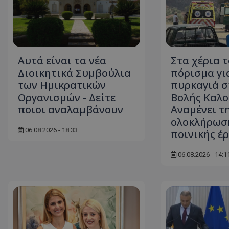
ASP.NET_SessionI
Αυτά είναι τα νέα
Στα χέρια 
Διοικητικά Συμβούλια
πόρισμα γι
των Ημικρατικών
πυρκαγιά σ
Οργανισμών - Δείτε
Βολής Καλο
ποιοι αναλαμβάνουν
Αναμένει τ
msToken
ολοκλήρωσ
06.08.2026 - 18:33
ποινικής έ
06.08.2026 - 14:1
CookieScriptConse