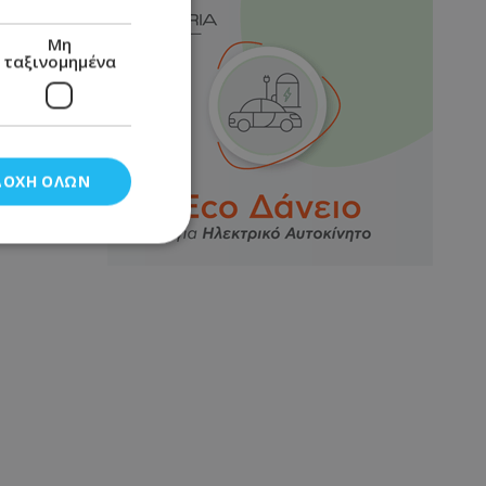
Μη
ταξινομημένα
ΔΟΧΉ ΌΛΩΝ
νομημένα
στη και τη
τητα cookies.
αποθηκεύει το
θεσης του χρήστη
 παρακολούθηση και
τα σύμφωνα με τον
ρρήτου των
ειών.