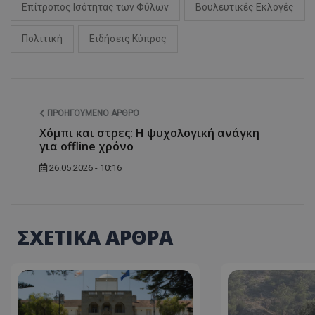
Επίτροπος Ισότητας των Φύλων
Βουλευτικές Εκλογές
ASP.NET_SessionI
Πολιτική
Ειδήσεις Κύπρος
VISITOR_PRIVACY
ΠΡΟΗΓΟΎΜΕΝΟ ΆΡΘΡΟ
Χόμπι και στρες: Η ψυχολογική ανάγκη
για offline χρόνο
26.05.2026 - 10:16
ΣΧΕΤΙΚΑ ΑΡΘΡΑ
__cf_bm
__cf_bm