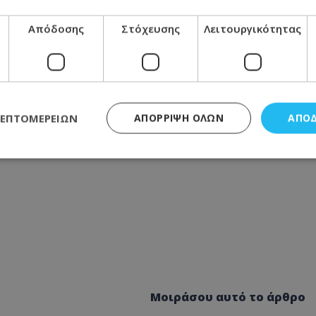
Απόδοσης
Στόχευσης
Λειτουργικότητας
ΛΕΠΤΟΜΕΡΕΙΏΝ
ΑΠΌΡΡΙΨΗ ΌΛΩΝ
ΑΠΟ
ς απαραίτητα
Απόδοσης
Στόχευσης
Λειτουργικότητας
Μη ταξι
τητα cookies επιτρέπουν βασικές λειτουργίες του ιστότοπου, όπως τη σύνδεση χρή
σμού. Ο ιστότοπος δεν μπορεί να χρησιμοποιηθεί σωστά χωρίς τα απολύτως απαραί
Προμηθευτής
/
Πεδίο
Λήξη
Περιγραφή
.lifenewscy.tothemaonline.com
1 χρόνος 3
Αυτό το cookie 
εβδομάδες
κράτος συγκατά
σχετικά με την
Μοιράσου αυτό το άρθρο
την ιδιωτικότη
κανονισμό απο
Ηνωμένων Πολιτ