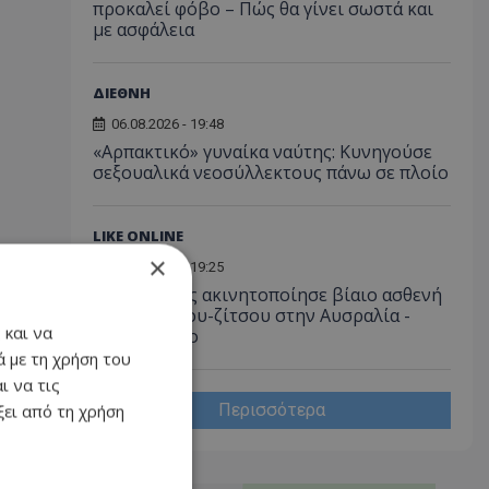
προκαλεί φόβο – Πώς θα γίνει σωστά και
με ασφάλεια
ΔΙΕΘΝΗ
06.08.2026 - 19:48
«Αρπακτικό» γυναίκα ναύτης: Κυνηγούσε
σεξουαλικά νεοσύλλεκτους πάνω σε πλοίο
LIKE ONLINE
×
06.08.2026 - 19:25
Νοσηλευτής ακινητοποίησε βίαιο ασθενή
με λαβές ζίου-ζίτσου στην Αυσραλία -
 και να
Δείτε βίντεο
 με τη χρήση του
ι να τις
Περισσότερα
ει από τη χρήση