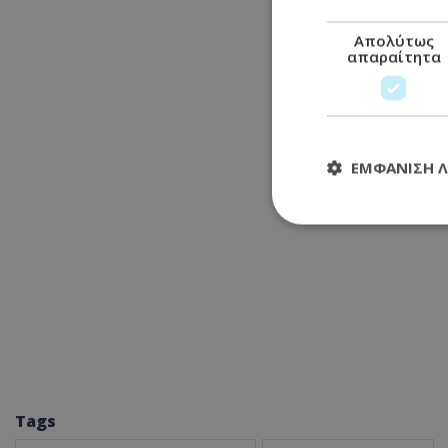
Απολύτως
απαραίτητα
ΕΜΦΆΝΙΣΗ 
Απολύτω
Τα απολύτως απαραί
διαχείριση λογαρια
Ονοματεπώνυμο
usprivacy
Tags