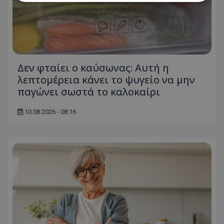
Απολύτως απαραίτητα
Απόδοσης
Στόχευσης
Λειτουργικότητας
Μη ταξινομημένα
Δεν φταίει ο καύσωνας: Αυτή η
Τα απολύτως απαραίτητα cookies επιτρέπουν
βασικές λειτουργίες του ιστότοπου, όπως τη
λεπτομέρεια κάνει το ψυγείο να μην
σύνδεση χρήστη και τη διαχείριση λογαριασμού.
παγώνει σωστά το καλοκαίρι
Ο ιστότοπος δεν μπορεί να χρησιμοποιηθεί σωστά
χωρίς τα απολύτως απαραίτητα cookies.
10.08.2026 - 08:16
Ονοματεπώνυμο
Προμηθευτής
/
Πεδίο
usprivacy
.lifenewscy.tothemaonline.com