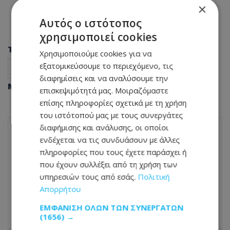
×
Αυτός ο ιστότοπος
χρησιμοποιεί cookies
Tags
Χρησιμοποιούμε cookies για να
εξατομικεύσουμε το περιεχόμενο, τις
γκρίζα μαλλιά
μαύρο σουσάμι
υγεία
διαφημίσεις και να αναλύσουμε την
Μοιράσου αυτό το άρθρο
επισκεψιμότητά μας. Μοιραζόμαστε
επίσης πληροφορίες σχετικά με τη χρήση
του ιστότοπού μας με τους συνεργάτες
διαφήμισης και ανάλυσης, οι οποίοι
ενδέχεται να τις συνδυάσουν με άλλες
ΠΡΟΗΓΟΎΜΕΝΟ ΆΡΘΡΟ
πληροφορίες που τους έχετε παράσχει ή
Τουλάχιστον ένας νεκρός και 8
που έχουν συλλέξει από τη χρήση των
τραυματίες μετά από έκρηξη δεξαμενής
χημικών σε εγκατάσταση στην
υπηρεσιών τους από εσάς.
Πολιτική
Ουάσινγκτον
Απορρήτου
26.05.2026 - 23:14
ΕΜΦΆΝΙΣΗ ΌΛΩΝ ΤΩΝ ΣΥΝΕΡΓΑΤΏΝ
(1656) →