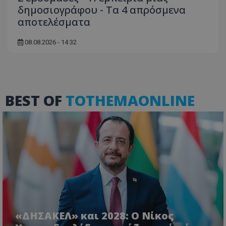
δημοσιογράφου - Τα 4 απρόσμενα
αποτελέσματα
08.08.2026 - 14:32
usprivacy
.themasports.tothemaonline.co
BEST OF
TOTHEMAONLINE
«ΔΗΣΑΚΕΛ» και 2028: Ο Νίκος