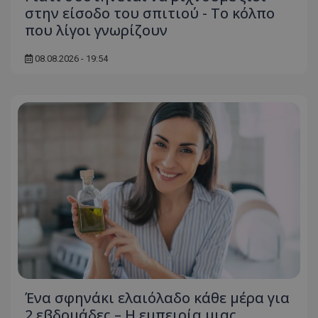
στην είσοδο του σπιτιού - Το κόλπο
που λίγοι γνωρίζουν
08.08.2026 - 19:54
msToken
.tiktok.com
CookieScriptConsent
CookieScript
www.tothemaonline.com
Ένα σφηνάκι ελαιόλαδο κάθε μέρα για
2 εβδομάδες – Η εμπειρία μιας