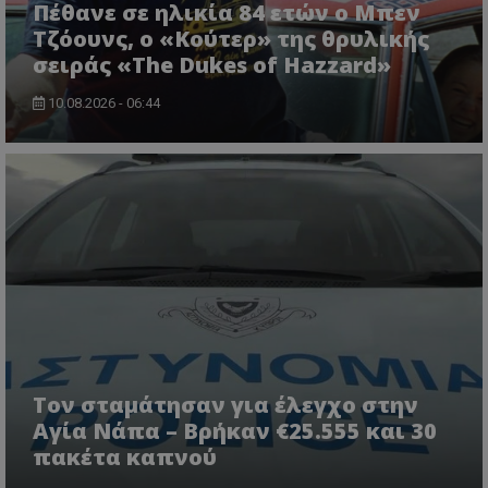
Πέθανε σε ηλικία 84 ετών ο Μπεν
Τζόουνς, ο «Κούτερ» της θρυλικής
σειράς «The Dukes of Hazzard»
10.08.2026 - 06:44
Τον σταμάτησαν για έλεγχο στην
Αγία Νάπα – Βρήκαν €25.555 και 30
πακέτα καπνού