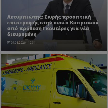
Λετυμπιώτης: Σαφής προοπτική
επιστροφής στην ουσία Κυπριακού
από πρόθεση Γκουτέρες για νέα
διευρυμένη
09.08.2026 - 10:31
usprivacy
.themasports.tothemaonline.co