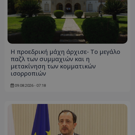
ASP.NET_SessionId
Microsoft Corporation
themasports.tothemaonline.co
Η προεδρική μάχη άρχισε- Το μεγάλο
παζλ των συμμαχιών και η
μετακίνηση των κομματικών
ισορροπιών
09.08.2026 - 07:18
VISITOR_PRIVACY_METADATA
YouTube
.youtube.com