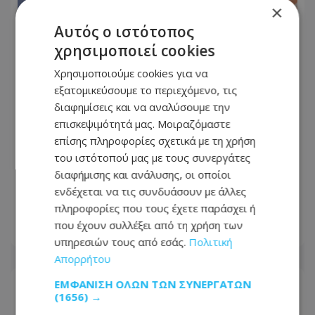
×
Αυτός ο ιστότοπος
χρησιμοποιεί cookies
Χρησιμοποιούμε cookies για να
εξατομικεύσουμε το περιεχόμενο, τις
διαφημίσεις και να αναλύσουμε την
επισκεψιμότητά μας. Μοιραζόμαστε
επίσης πληροφορίες σχετικά με τη χρήση
Λετυμπιώτης: Σαφής προοπτική
του ιστότοπού μας με τους συνεργάτες
επιστροφής στην ουσία Κυπριακού
διαφήμισης και ανάλυσης, οι οποίοι
από πρόθεση Γκουτέρες για νέα
ενδέχεται να τις συνδυάσουν με άλλες
διευρυμένη
πληροφορίες που τους έχετε παράσχει ή
που έχουν συλλέξει από τη χρήση των
09.08.2026 - 10:31
υπηρεσιών τους από εσάς.
Πολιτική
Απορρήτου
ΕΜΦΆΝΙΣΗ ΌΛΩΝ ΤΩΝ ΣΥΝΕΡΓΑΤΏΝ
(1656) →