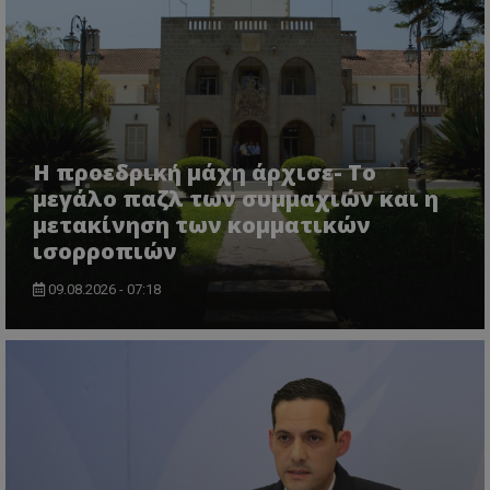
msToken
.tiktok.com
Η προεδρική μάχη άρχισε- Το
μεγάλο παζλ των συμμαχιών και η
μετακίνηση των κομματικών
ισορροπιών
09.08.2026 - 07:18
CookieScriptConsent
CookieScript
www.tothemaonline.com