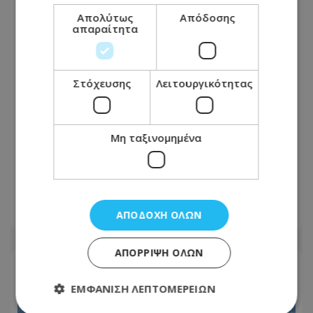
Απολύτως
Απόδοσης
απαραίτητα
Στόχευσης
Λειτουργικότητας
Μη ταξινομημένα
Νέα κόντρα ΑΚΕΛ–Χριστοδουλίδη για
τους διορισμούς: «Το πάρτι όχι μόνο
δεν τελείωσε, αλλά έχει ενταθεί»
ΑΠΟΔΟΧΉ ΌΛΩΝ
09.08.2026 - 09:54
ΑΠΌΡΡΙΨΗ ΌΛΩΝ
ΕΜΦΆΝΙΣΗ ΛΕΠΤΟΜΕΡΕΙΏΝ