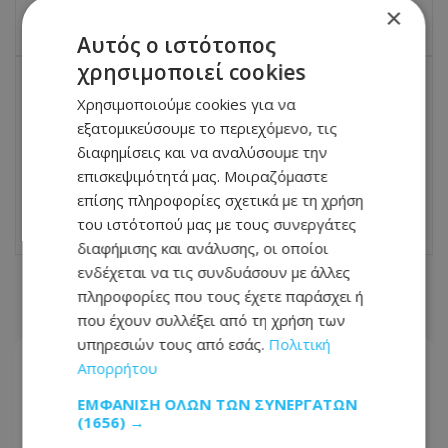
03.06.2026 - 14:41
×
Αυτός ο ιστότοπος
χρησιμοποιεί cookies
Χρησιμοποιούμε cookies για να
ΕΠΌΜΕΝΟ ΆΡΘΡΟ
εξατομικεύσουμε το περιεχόμενο, τις
Video: Συναγερμός για το δηλητηριώδες
ψάρι που κρύβεται στην άμμο - Τα
διαφημίσεις και να αναλύσουμε την
συμπτώματα που προκαλεί
επισκεψιμότητά μας. Μοιραζόμαστε
επίσης πληροφορίες σχετικά με τη χρήση
03.06.2026 - 15:20
του ιστότοπού μας με τους συνεργάτες
διαφήμισης και ανάλυσης, οι οποίοι
ενδέχεται να τις συνδυάσουν με άλλες
ΣΧΕΤΙΚΑ ΑΡΘΡΑ
πληροφορίες που τους έχετε παράσχει ή
που έχουν συλλέξει από τη χρήση των
υπηρεσιών τους από εσάς.
Πολιτική
Απορρήτου
ΕΜΦΆΝΙΣΗ ΌΛΩΝ ΤΩΝ ΣΥΝΕΡΓΑΤΏΝ
(1656) →