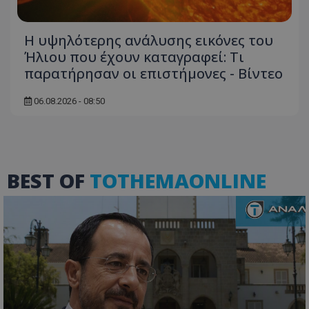
Η υψηλότερης ανάλυσης εικόνες του
Ήλιου που έχουν καταγραφεί: Τι
msToken
.tiktok.com
παρατήρησαν οι επιστήμονες - Βίντεο
06.08.2026 - 08:50
BEST OF
TOTHEMAONLINE
CookieScriptConsent
CookieScript
www.tothemaonline.com