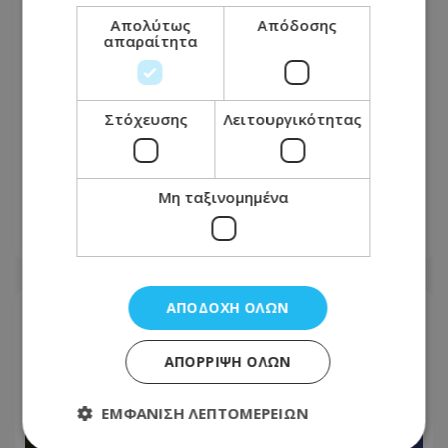
Απολύτως
Απόδοσης
απαραίτητα
Στόχευσης
Λειτουργικότητας
Τα 3 ζώδια θα ευνοηθούν
περισσότερο
Μη ταξινομημένα
07.08.2026 - 10:26
ΑΠΟΔΟΧΉ ΌΛΩΝ
ΑΠΌΡΡΙΨΗ ΌΛΩΝ
ΕΜΦΆΝΙΣΗ ΛΕΠΤΟΜΕΡΕΙΏΝ