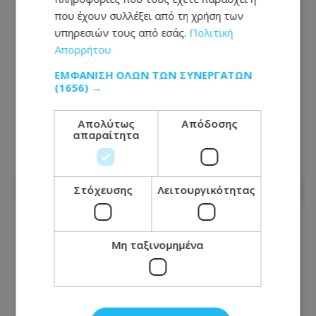
που έχουν συλλέξει από τη χρήση των
υπηρεσιών τους από εσάς.
Πολιτική
Απορρήτου
ΕΜΦΆΝΙΣΗ ΌΛΩΝ ΤΩΝ ΣΥΝΕΡΓΑΤΏΝ
(1656) →
«Μίλησαν» οι νεκροτομές για τον
17χρονο και τον 25χρονο - Έδειξαν τη
Απολύτως
Απόδοσης
σφοδρότητα των συγκρούσεων
απαραίτητα
05.08.2026 - 14:07
Στόχευσης
Λειτουργικότητας
Μη ταξινομημένα