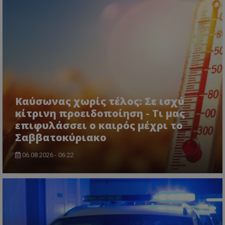
Καύσωνας χωρίς τέλος: Σε ισχύ
κίτρινη προειδοποίηση - Τι μας
επιφυλάσσει ο καιρός μέχρι το
msToken
.tiktok.com
Σαββατοκύριακο
06.08.2026 - 06:22