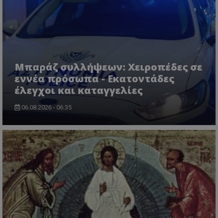
CookieScriptConsent
CookieScript
www.tothemaonline.com
Μπαράζ συλλήψεων: Χειροπέδες σε
εννέα πρόσωπα - Εκατοντάδες
έλεγχοι και καταγγελίες
06.08.2026 - 06:35
usprivacy
.themasports.tothemaonline.co