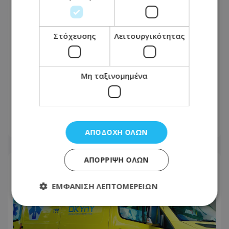
Στόχευσης
Λειτουργικότητας
Θα πάτε θάλασσα; Κλειστό τμήμα
Μη ταξινομημένα
πολυσύχναστης λεωφόρου στον
Πρωταρά – Προσοχή συστήνει η
Αστυνομία
09.08.2026 - 08:01
ΑΠΟΔΟΧΉ ΌΛΩΝ
ΑΠΌΡΡΙΨΗ ΌΛΩΝ
ΕΜΦΆΝΙΣΗ ΛΕΠΤΟΜΕΡΕΙΏΝ
Απολύτως απαραίτητα
Απόδοσης