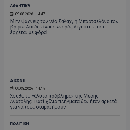
πρόσβα
ιστοσε
ΑΘΛΗΤΙΚΑ
Συλλέγε
για τις
09.08.2026 - 14:47
του χρ
Μην ψάχνεις τον νέο Σαλάχ, η Μπαρτσελόνα τον
ιστοσε
ποιες σ
βρήκε: Αυτός είναι ο νεαρός Αιγύπτιος που
έχουν 
έρχεται με φόρα!
_ga_J7RS52TMNC
.tothemaonline.com
1 χρόνος 1
Αυτό τ
μήνας
χρησιμ
από το
Analyti
διατήρ
κατάσ
περιόδ
σύνδεσ
ΔΙΕΘΝΗ
09.08.2026 - 14:15
Χούθι, το «άλυτο πρόβλημα» της Μέσης
Ανατολής: Γιατί χίλια πλήγματα δεν ήταν αρκετά
για να τους σταματήσουν
ΠΟΛΙΤΙΚΗ