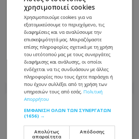
χρησιμοποιεί cookies
Χρησιμοποιούμε cookies για να
εξατομικεύσουμε το περιεχόμενο, τις
διαφημίσεις και να αναλύσουμε την
επισκεψιμότητά μας. Μοιραζόμαστε
επίσης πληροφορίες σχετικά με τη χρήση
του ιστότοπού μας με τους συνεργάτες
Νύχτα τρόμου στη Λάρνακα – Όχημα
διαφήμισης και ανάλυσης, οι οποίοι
τυλίχθηκε ξαφνικά στις φλόγες
ενδέχεται να τις συνδυάσουν με άλλες
πληροφορίες που τους έχετε παράσχει ή
09.08.2026 - 09:00
που έχουν συλλέξει από τη χρήση των
υπηρεσιών τους από εσάς.
Πολιτική
Απορρήτου
ΕΜΦΆΝΙΣΗ ΌΛΩΝ ΤΩΝ ΣΥΝΕΡΓΑΤΏΝ
(1656) →
Απολύτως
Απόδοσης
απαραίτητα