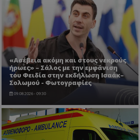
msToken
.tiktok.com
«Ασέβεια ακόμη και στους νεκρούς
ήρωες» – Σάλος με την εμφάνιση
του Φειδία στην εκδήλωση Ισαάκ–
Σολωμού - Φωτογραφίες
09.08.2026 - 09:30
CookieScriptConsent
CookieScript
www.tothemaonline.com