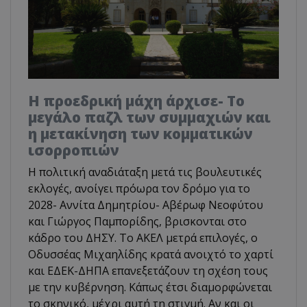
Η προεδρική μάχη άρχισε- Το
μεγάλο παζλ των συμμαχιών και
η μετακίνηση των κομματικών
ισορροπιών
Η πολιτική αναδιάταξη μετά τις βουλευτικές
εκλογές, ανοίγει πρόωρα τον δρόμο για το
2028- Αννίτα Δημητρίου- Αβέρωφ Νεοφύτου
και Γιώργος Παμπορίδης, βρισκονται στο
κάδρο του ΔΗΣΥ. Το ΑΚΕΛ μετρά επιλογές, ο
Οδυσσέας Μιχαηλίδης κρατά ανοιχτό το χαρτί
και ΕΔΕΚ-ΔΗΠΑ επανεξετάζουν τη σχέση τους
με την κυβέρνηση. Κάπως έτσι διαμορφώνεται
το σκηνικό, μέχρι αυτή τη στιγμή. Αν και οι