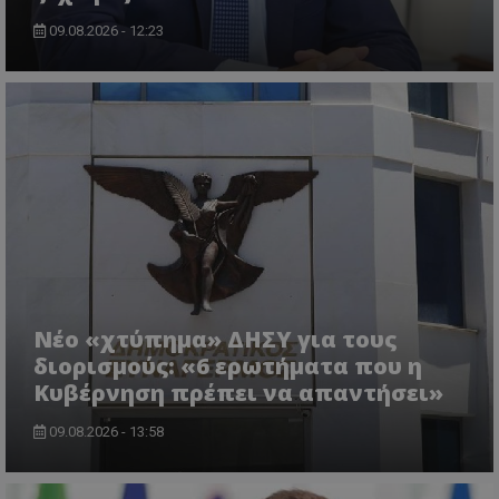
.twitter.com
09.08.2026 - 12:23
ASP.NET_SessionId
Microsoft Corporation
lifenewscy.tothemaonline.com
Νέο «χτύπημα» ΔΗΣΥ για τους
διορισμούς: «6 ερωτήματα που η
Κυβέρνηση πρέπει να απαντήσει»
09.08.2026 - 13:58