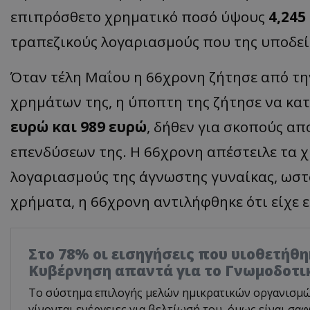
επιπρόσθετο χρηματικό ποσό ύψους
4,245
τραπεζικούς λογαριασμούς που της υποδεί
Όταν τέλη Μαΐου η 66χρονη ζήτησε από τη
χρημάτων της, η ύποπτη της ζήτησε να κα
ευρώ και 989 ευρώ
, δήθεν για σκοπούς α
επενδύσεων της. Η 66χρονη απέστειλε τα 
λογαριασμούς της άγνωστης γυναίκας, ωσ
χρήματα, η 66χρονη αντιλήφθηκε ότι είχε 
Στο 78% οι εισηγήσεις που υιοθετήθη
Κυβέρνηση απαντά για το Γνωμοδοτι
Το σύστημα επιλογής μελών ημικρατικών οργανισμών 
γίνονται ενέργειες για βελτίωσή του, όμως είναι σα