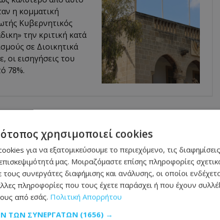
ταν η κομματική
ρωτής Κυβερνητικός
δικη» την κριτική κατά
σμούς σε Διοικητικά
, οι εισηγήσεις του
ό 78%.
νησης Οικονομικού Εγκλήματος, του ΤΑΕ
τότοπος χρησιμοποιεί cookies
ookies για να εξατομικεύσουμε το περιεχόμενο, τις διαφημίσεις
καταγγελία απάτης, συστήνει προσοχή,
επισκεψιμότητά μας. Μοιραζόμαστε επίσης πληροφορίες σχετικά
 τους συνεργάτες διαφήμισης και ανάλυσης, οι οποίοι ενδέχετα
έργεια οποιωνδήποτε συναλλαγών και
λλες πληροφορίες που τους έχετε παράσχει ή που έχουν συλλέξ
 μόνο με αναγνωρισμένες εταιρείες και
ους από εσάς.
Πολιτική Απορρήτου
τωτικές επενδύσεις.
ΩΝ ΤΩΝ ΣΥΝΕΡΓΑΤΏΝ
(1656) →