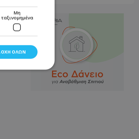
Μη
ταξινομημένα
ΔΟΧΉ ΌΛΩΝ
νομημένα
στη και τη
τητα cookies.
αποθηκεύει το
θεσης του χρήστη
 παρακολούθηση και
τα σύμφωνα με τον
ρρήτου των
ειών.