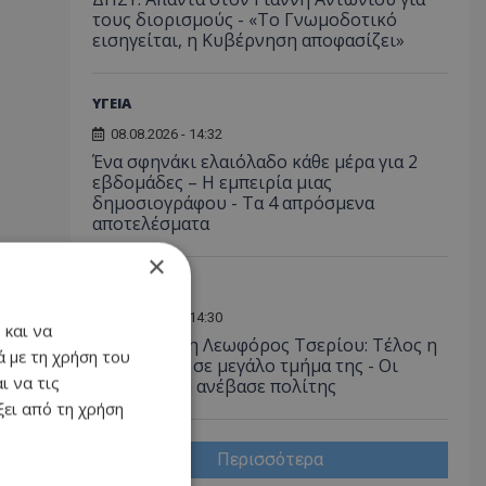
τους διορισμούς - «Το Γνωμοδοτικό
εισηγείται, η Κυβέρνηση αποφασίζει»
ΥΓΕΙΑ
08.08.2026 - 14:32
Ένα σφηνάκι ελαιόλαδο κάθε μέρα για 2
εβδομάδες – Η εμπειρία μιας
δημοσιογράφου - Τα 4 απρόσμενα
αποτελέσματα
×
ΚΟΙΝΩΝΙΑ
08.08.2026 - 14:30
 και να
Αγνώριστη η Λεωφόρος Τσερίου: Τέλος η
 με τη χρήση του
ταλαιπωρία σε μεγάλο τμήμα της - Οι
ι να τις
εικόνες που ανέβασε πολίτης
ει από τη χρήση
Περισσότερα