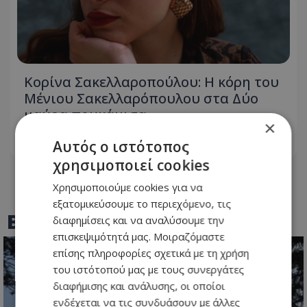
Κορίνα Σακελλαροπούλου: Η κόρη του
Μένιου Σακελλαρόπουλου στα Δύο
μαύρα πουκάμισα
×
Αυτός ο ιστότοπος
05.08.2026 - 08:25
χρησιμοποιεί cookies
Χρησιμοποιούμε cookies για να
εξατομικεύσουμε το περιεχόμενο, τις
BEST OF
TOTHEMAONLINE
διαφημίσεις και να αναλύσουμε την
επισκεψιμότητά μας. Μοιραζόμαστε
επίσης πληροφορίες σχετικά με τη χρήση
του ιστότοπού μας με τους συνεργάτες
διαφήμισης και ανάλυσης, οι οποίοι
ενδέχεται να τις συνδυάσουν με άλλες