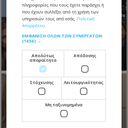
πληροφορίες που τους έχετε παράσχει ή
που έχουν συλλέξει από τη χρήση των
υπηρεσιών τους από εσάς.
Πολιτική
Απορρήτου
Ο τελευταίος ανασχηματισμός πριν
το 2028: Τα νέα πρόσωπα, οι
ΕΜΦΆΝΙΣΗ ΌΛΩΝ ΤΩΝ ΣΥΝΕΡΓΑΤΏΝ
(1656) →
πολιτικές ισορροπίες και τα
μηνύματα Χριστοδουλίδη - Βίντεο
Απολύτως
Απόδοσης
απαραίτητα
05.08.2026 - 20:40
Στόχευσης
Λειτουργικότητας
Μη ταξινομημένα