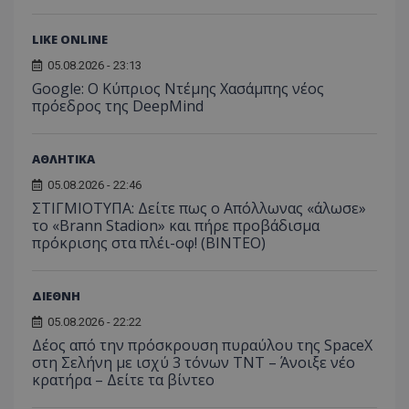
LIKE ONLINE
05.08.2026 - 23:13
Google: Ο Κύπριος Ντέμης Χασάμπης νέος
πρόεδρος της DeepMind
ΑΘΛΗΤΙΚΑ
Προμηθευτής
Ονοματεπώνυμο
Λήξη
Περιγραφή
Προμηθευτής
/
Πεδίο
/
05.08.2026 - 22:46
Ονοματεπώνυμο
Λήξη
Περιγραφή
Πεδίο
Προμηθευτής
/
Ονοματεπώνυμο
Λήξη
Περιγ
A_1283
gml-grp.com
2 μήνες 4
Αυτό το cook
ΣΤΙΓΜΙΟΤΥΠΑ: Δείτε πως ο Απόλλωνας «άλωσε»
Πεδίο
εβδομάδες
χρησιμοποιείτ
mid
1
Αυτό είναι ένα
Meta
το «Brann Stadion» και πήρε προβάδισμα
την
χρόνος
cookie
_ga_7ZKH09CT69
Platform Inc.
.tothemaonline.com
1 χρόνος 1
Αυτό τ
Προμηθευτής
/
πρόκρισης στα πλέι-οφ! (ΒΙΝΤΕΟ)
παρακολούθη
Ονοματεπώνυμο
Λήξη
Περι
1
Instagram που
.instagram.com
μήνας
χρησιμ
Πεδίο
της συμπερι
μήνας
επιτρέπει τη
από το
του χρήστη κ
λειτουργικότητ
Analyti
VISITOR_INFO1_LIVE
5 μήνες 4
Αυτό
Google LLC
αλληλεπίδρασ
των κοινωνικών
διατήρ
εβδομάδες
έχει 
.youtube.com
την ενίσχυση
ΔΙΕΘΝΗ
μέσων μέσα
κατάσ
από 
εμπειρίας του
στον ιστότοπο.
περιόδ
για ν
χρήστη ή τη
05.08.2026 - 22:22
σύνδεσ
παρα
συλλογή δεδ
προτ
Δέος από την πρόσκρουση πυραύλου της SpaceX
για την ανάλ
_ga_1GFPXQZD17
.tothemaonline.com
1 χρόνος 1
Αυτό τ
χρησ
και εξατομικ
στη Σελήνη με ισχύ 3 τόνων TNT – Άνοιξε νέο
μήνας
χρησιμ
βίντ
περιεχόμενο.
από το
κρατήρα – Δείτε τα βίντεο
που ε
Analyti
ενσω
A_1288
gml-grp.com
2 μήνες 4
Αυτό το cook
διατήρ
σε ι