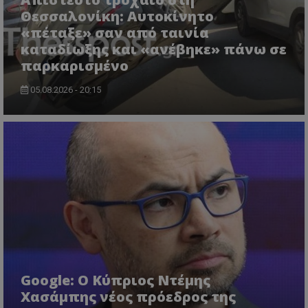
lifenewscy.tothemaonline.com
Θεσσαλονίκη: Αυτοκίνητο
«πέταξε» σαν από ταινία
καταδίωξης και «ανέβηκε» πάνω σε
παρκαρισμένο
05.08.2026 - 20:15
msToken
.tiktok.com
Google: Ο Κύπριος Ντέμης
Χασάμπης νέος πρόεδρος της