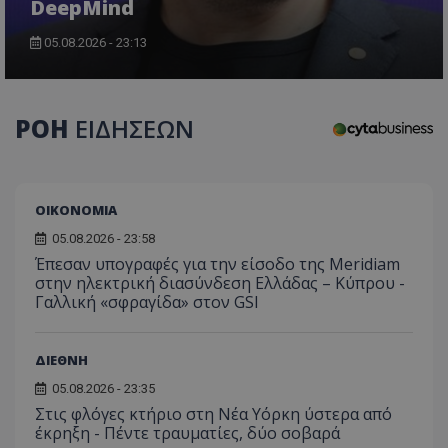
DeepMind
05.08.2026 - 23:13
CookieScriptConsent
CookieScript
www.tothemaonline.com
ΡΟΗ
ΕΙΔΗΣΕΩΝ
ΟΙΚΟΝΟΜΙΑ
05.08.2026 - 23:58
Έπεσαν υπογραφές για την είσοδο της Meridiam
στην ηλεκτρική διασύνδεση Ελλάδας – Κύπρου -
Γαλλική «σφραγίδα» στον GSI
usprivacy
.themasports.tothemaonline.co
ΔΙΕΘΝΗ
05.08.2026 - 23:35
Στις φλόγες κτήριο στη Νέα Υόρκη ύστερα από
έκρηξη - Πέντε τραυματίες, δύο σοβαρά