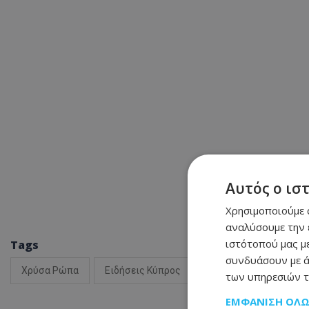
Αυτός ο ισ
Χρησιμοποιούμε c
αναλύσουμε την 
ιστότοπού μας με
Tags
συνδυάσουν με ά
Χρύσα Ρώπα
Ειδήσεις Κύπρος
Κύπρος νέα
των υπηρεσιών τ
ΕΜΦΆΝΙΣΗ ΌΛ