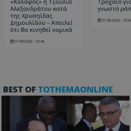
«Κόλαφος» η Τζούλια
Τροχαίο γι
Αλεξανδράτου κατά
γνωστό ράπ
της Χρυσηίδας
07.08.2026 - 10:3
Δημουλίδου – Απειλεί
ASP.NET_SessionI
ότι θα κινηθεί νομικά
07.08.2026 - 10:46
msToken
BEST OF
TOTHEMAONLINE
CookieScriptConse