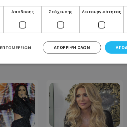
Απόδοσης
Στόχευσης
Λειτουργικότητας
ΕΠΌΜΕΝΟ ΆΡΘΡΟ
Τρέχουν οι διαδικασίες για τις
στειρώσεις αδέσποτων γάτων – Όλες οι
λεπτομέρειες για τις αιτήσεις
12.06.2026 - 15:57
ΛΕΠΤΟΜΕΡΕΙΏΝ
ΑΠΌΡΡΙΨΗ ΌΛΩΝ
ΑΠΟ
ς απαραίτητα
Απόδοσης
Στόχευσης
Λειτουργικότητας
Μη ταξι
τητα cookies επιτρέπουν βασικές λειτουργίες του ιστότοπου, όπως τη σύνδεση χρή
σμού. Ο ιστότοπος δεν μπορεί να χρησιμοποιηθεί σωστά χωρίς τα απολύτως απαραί
Προμηθευτής
/
Πεδίο
Λήξη
Περιγραφή
.lifenewscy.tothemaonline.com
1 χρόνος 3
Αυτό το cookie 
εβδομάδες
κράτος συγκατά
σχετικά με την
την ιδιωτικότη
κανονισμό απο
Ηνωμένων Πολιτ