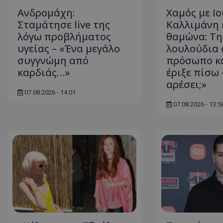
Ανδρομάχη:
Χαμός με Ι
ASP.NET_SessionI
Σταμάτησε live της
Καλλιμάνη 
λόγω προβλήματος
θαμώνα: Τη
υγείας – «Ένα μεγάλο
λουλούδια 
συγγνώμη από
πρόσωπο κα
καρδιάς…»
έριξε πίσω 
VISITOR_PRIVACY
αρέσει;»
07.08.2026 - 14:01
07.08.2026 - 13:5
__cf_bm
__cf_bm