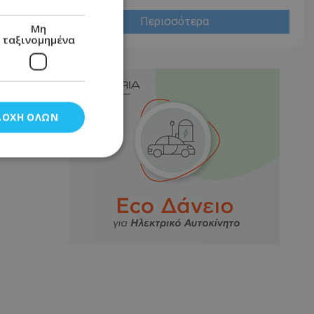
Περισσότερα
Μη
ταξινομημένα
ΔΟΧΉ ΌΛΩΝ
νομημένα
στη και τη
τητα cookies.
αποθηκεύει το
θεσης του χρήστη
 παρακολούθηση και
τα σύμφωνα με τον
ρρήτου των
ειών.