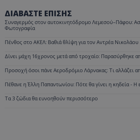
ΔΙΑΒΑΣΤΕ ΕΠΙΣΗΣ
Συναγερμός στον αυτοκινητόδρομο Λεμεσού–Πάφου: Ασυ
Φωτογραφία
Πένθος στο ΑΚΕΛ: Βαθιά θλίψη για τον Αντρέα Νικολάου
Δίνει μάχη 16χρονος μετά από τροχαίο: Παρασύρθηκε 
Προσοχή όσοι πάνε Αεροδρόμιο Λάρνακας: Τι αλλάζει από
Πέθανε η Έλλη Παπαντωνίου: Πότε θα γίνει η κηδεία - Η 
Τα 3 ζώδια θα ευνοηθούν περισσότερο