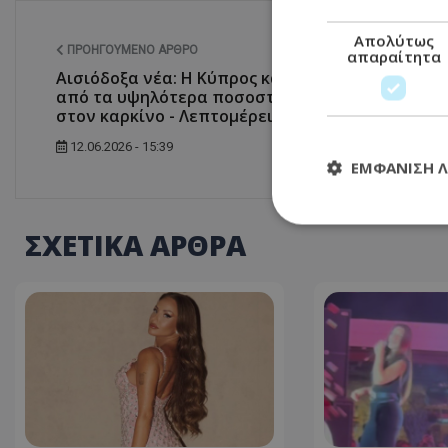
Απολύτως
ΠΡΟΗΓΟΎΜΕΝΟ ΆΡΘΡΟ
απαραίτητα
Αισιόδοξα νέα: Η Κύπρος καταγράφει
από τα υψηλότερα ποσοστά επιβίωσης
στον καρκίνο - Λεπτομέρειες
12.06.2026 - 15:39
ΕΜΦΆΝΙΣΗ 
ΣΧΕΤΙΚΑ ΑΡΘΡΑ
Απολύτω
Τα απολύτως απαραί
διαχείριση λογαρια
Ονοματεπώνυμο
usprivacy