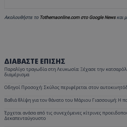
Ακολουθήστε το
Tothemaonline.com στο Google News
και 
ASP.NET_SessionI
ΔΙΑΒΑΣΤΕ ΕΠΙΣΗΣ
msToken
Παραλίγο τραγωδία στη Λευκωσία: Ξέχασε την κατσαρόλα
διαμέρισμα
Οδηγοί Προσοχή: Σκύλος περιφέρεται στον αυτοκινητόδ
Βαθιά θλίψη για τον θάνατο του Μάριου Γιασσουμή: Η π
CookieScriptConse
Έρχεται ανάσα από τις συνεχόμενες κίτρινες προειδοποι
Δεκαπενταύγουστο