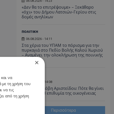
06.08.2026 - 14:23
«Δεν θα το επιτρέψουμε» – Ξεκάθαρο
«όχι» του Δήμου Λατσιών-Γερίου στις
δομές ανηλίκων
ΠΟΛΙΤΙΚΗ
06.08.2026 - 14:11
Στα χέρια του ΥΠΑΜ το πόρισμα για την
πυρκαγιά στο Πεδίο Βολής Καλού Χωριού
– Αναμένει την ολοκλήρωση της ποινικής
έρευνας
×
ΚΟΙΝΩΝΙΑ
 και να
06.08.2026 - 14:08
 με τη χρήση του
Πέθανε η Νιόβη Αριστείδου: Πότε θα γίνει
ι να τις
η κηδεία – Η επιθυμία της οικογένειας
ει από τη χρήση
Περισσότερα