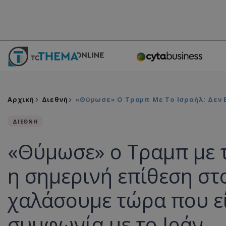
Αρχική
Διεθνή
«Θύμωσε» Ο Τραμπ Με Το Ισραήλ: Δεν Ε
ΔΙΕΘΝΗ
«Θύμωσε» ο Τραμπ με τ
η σημερινή επίθεση στ
χαλάσουμε τώρα που ε
συμφωνία με το Ιράν