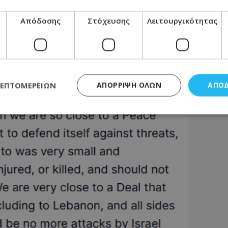
Απόδοσης
Στόχευσης
Λειτουργικότητας
ΛΕΠΤΟΜΕΡΕΙΏΝ
ΑΠΌΡΡΙΨΗ ΌΛΩΝ
ΑΠΟ
ς απαραίτητα
Απόδοσης
Στόχευσης
Λειτουργικότητας
Μη ταξι
τητα cookies επιτρέπουν βασικές λειτουργίες του ιστότοπου, όπως τη σύνδεση χρή
σμού. Ο ιστότοπος δεν μπορεί να χρησιμοποιηθεί σωστά χωρίς τα απολύτως απαραί
Προμηθευτής
/
Πεδίο
Λήξη
Περιγραφή
.lifenewscy.tothemaonline.com
1 χρόνος 3
Αυτό το cookie 
εβδομάδες
κράτος συγκατά
σχετικά με την
την ιδιωτικότη
κανονισμό απο
Ηνωμένων Πολιτ