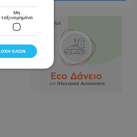
Μη
ταξινομημένα
ΔΟΧΉ ΌΛΩΝ
νομημένα
στη και τη
τητα cookies.
αποθηκεύει το
θεσης του χρήστη
 παρακολούθηση και
τα σύμφωνα με τον
ρρήτου των
ειών.