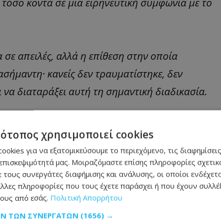
τόσο κοντά σε μια ειρηνευτική συμφωνία με το
α σε απειλές, αλλά η επίθεση στην οποία
ασήμαντη· κανείς δεν τραυματίστηκε, δεν
 να διαταράξει αυτή τη σημαντική διαδικασία.
έρει ειρήνη στην περιοχή -και στο Λίβανο- και
τότοπος χρησιμοποιεί cookies
έπει να γίνουν άλλες επιθέσεις από το Ισραήλ
ookies για να εξατομικεύσουμε το περιεχόμενο, τις διαφημίσεις
ίνουν ούτε άλλες επιθέσεις από οποιαδήποτε
επισκεψιμότητά μας. Μοιραζόμαστε επίσης πληροφορίες σχετικά
 τους συνεργάτες διαφήμισης και ανάλυσης, οι οποίοι ενδέχετα
λάχ, εναντίον του Ισραήλ.
λλες πληροφορίες που τους έχετε παράσχει ή που έχουν συλλέξ
ους από εσάς.
Πολιτική Απορρήτου
άς και όμορφης ειρήνης — Ας μην το
ΩΝ ΤΩΝ ΣΥΝΕΡΓΑΤΏΝ
(1656) →