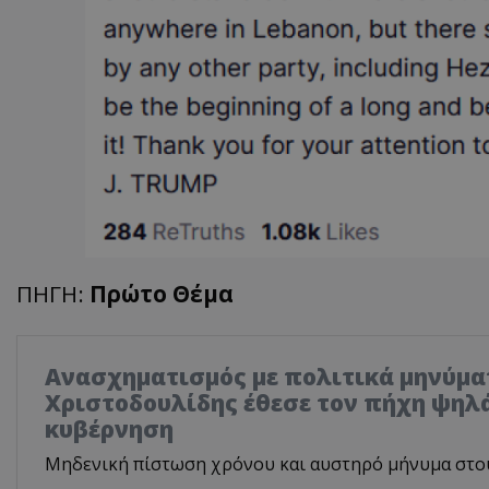
ASP.NET_SessionI
VISITOR_PRIVACY
ΠΗΓΗ:
Πρώτο Θέμα
__cf_bm
Ανασχηματισμός με πολιτικά μηνύμα
Χριστοδουλίδης έθεσε τον πήχη ψηλά
κυβέρνηση
Μηδενική πίστωση χρόνου και αυστηρό μήνυμα στο
__cf_bm