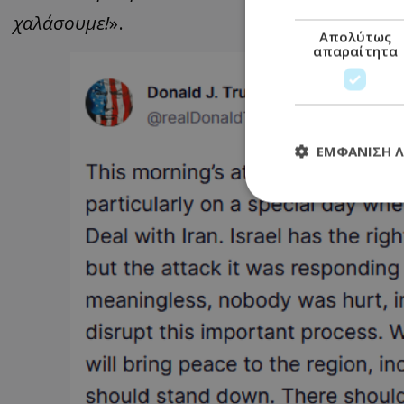
χαλάσουμε!
».
Απολύτως
απαραίτητα
ΕΜΦΆΝΙΣΗ 
Απολύτω
Τα απολύτως απαραί
διαχείριση λογαρια
Ονοματεπώνυμο
usprivacy