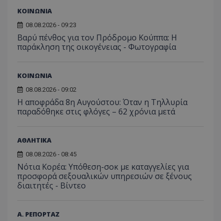
να π
επισκέ
τον 
ΚΟΙΝΩΝΙΑ
τον τρ
του 
οποίο 
08.08.2026 - 09:23
επισκέπ
πρόσβα
Βαρύ πένθος για τον Πρόδρομο Κούππα: Η
ιστοσε
παράκληση της οικογένειας - Φωτογραφία
Συλλέγε
για τις
του χρ
ιστοσε
ΚΟΙΝΩΝΙΑ
ποιες σ
έχουν 
08.08.2026 - 09:02
_ga_J7RS52TMNC
.tothemaonline.com
1 χρόνος 1
Αυτό τ
Η αποφράδα 8η Αυγούστου: Όταν η Τηλλυρία
μήνας
χρησιμ
παραδόθηκε στις φλόγες – 62 χρόνια μετά
από το
Analyti
διατήρ
κατάσ
περιόδ
ΑΘΛΗΤΙΚΑ
σύνδεσ
08.08.2026 - 08:45
Νότια Κορέα: Υπόθεση-σοκ με καταγγελίες για
προσφορά σεξουαλικών υπηρεσιών σε ξένους
διαιτητές - Bίντεο
Α. ΡΕΠΟΡΤΑΖ