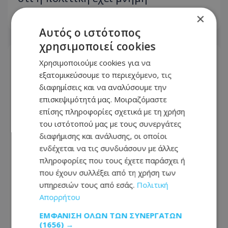
×
04.08.2026 - 09:01
Αυτός ο ιστότοπος
χρησιμοποιεί cookies
Χρησιμοποιούμε cookies για να
εξατομικεύσουμε το περιεχόμενο, τις
διαφημίσεις και να αναλύσουμε την
επισκεψιμότητά μας. Μοιραζόμαστε
επίσης πληροφορίες σχετικά με τη χρήση
του ιστότοπού μας με τους συνεργάτες
διαφήμισης και ανάλυσης, οι οποίοι
ενδέχεται να τις συνδυάσουν με άλλες
πληροφορίες που τους έχετε παράσχει ή
που έχουν συλλέξει από τη χρήση των
υπηρεσιών τους από εσάς.
Πολιτική
Εθνικό Συμβούλιο ή... δοκιμαστικός
Απορρήτου
πάγκος;
ΕΜΦΆΝΙΣΗ ΌΛΩΝ ΤΩΝ ΣΥΝΕΡΓΑΤΏΝ
03.08.2026 - 14:00
(1656) →