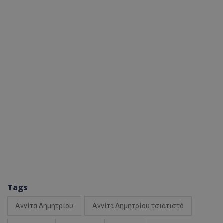
Tags
Αννίτα Δημητρίου
Αννίτα Δημητρίου τσιατιστό