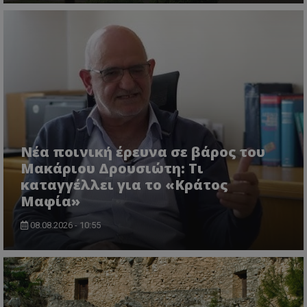
ASP.NET_SessionId
Microsoft Corporation
themasports.tothemaonline.co
Νέα ποινική έρευνα σε βάρος του
Μακάριου Δρουσιώτη: Τι
καταγγέλλει για το «Κράτος
Μαφία»
VISITOR_PRIVACY_METADATA
YouTube
08.08.2026 - 10:55
.youtube.com