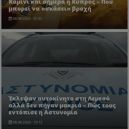
Καμίνι και σήμερα η Κύπρος – Πού
μπορεί να «σκάσει» βροχή
08.08.2026 - 07:32
msToken
.tiktok.com
Έκλεψαν αυτοκίνητο στη Λεμεσό
αλλά δεν πήγαν μακριά – Πώς τους
εντόπισε η Αστυνομία
CookieScriptConsent
CookieScript
www.tothemaonline.com
08.08.2026 - 10:12