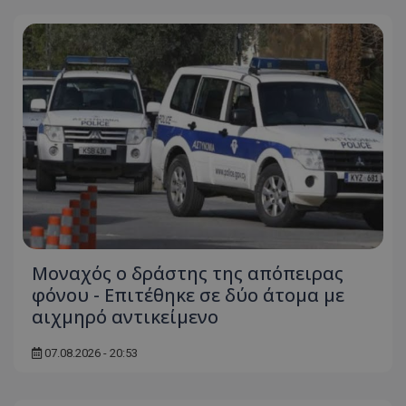
τον 
τον τρ
του 
οποίο 
επισκέπ
πρόσβα
ιστοσε
Συλλέγε
για τις
του χρ
ιστοσε
ποιες σ
έχουν 
_ga_J7RS52TMNC
.tothemaonline.com
1 χρόνος 1
Αυτό τ
μήνας
χρησιμ
από το
Analyti
διατήρ
κατάσ
περιόδ
σύνδεσ
Μοναχός ο δράστης της απόπειρας
φόνου - Επιτέθηκε σε δύο άτομα με
αιχμηρό αντικείμενο
07.08.2026 - 20:53