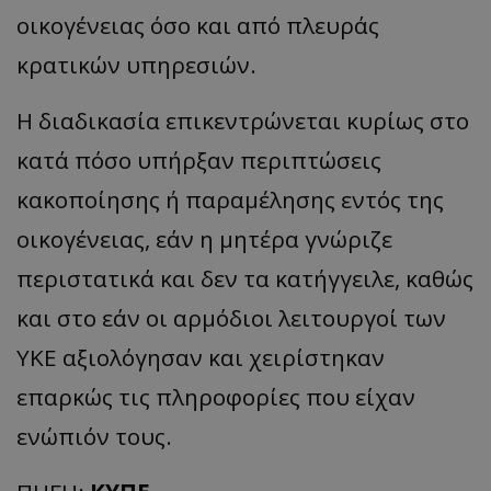
οικογένειας όσο και από πλευράς
__cf_bm
Cloudflare Inc.
κρατικών υπηρεσιών.
.twitter.com
Η διαδικασία επικεντρώνεται κυρίως στο
κατά πόσο υπήρξαν περιπτώσεις
κακοποίησης ή παραμέλησης εντός της
οικογένειας, εάν η μητέρα γνώριζε
περιστατικά και δεν τα κατήγγειλε, καθώς
ASP.NET_SessionId
Microsoft Corporation
lifenewscy.tothemaonline.com
και στο εάν οι αρμόδιοι λειτουργοί των
ΥΚΕ αξιολόγησαν και χειρίστηκαν
επαρκώς τις πληροφορίες που είχαν
ενώπιόν τους.