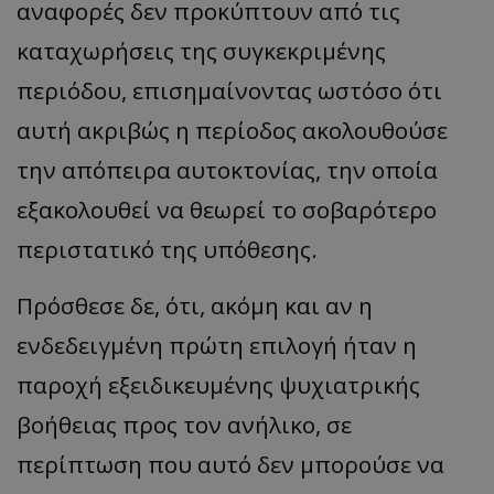
αναφορές δεν προκύπτουν από τις
ASP.NET_SessionId
Microsoft Corporation
themasports.tothemaonline.co
καταχωρήσεις της συγκεκριμένης
περιόδου, επισημαίνοντας ωστόσο ότι
αυτή ακριβώς η περίοδος ακολουθούσε
την απόπειρα αυτοκτονίας, την οποία
εξακολουθεί να θεωρεί το σοβαρότερο
περιστατικό της υπόθεσης.
Πρόσθεσε δε, ότι, ακόμη και αν η
VISITOR_PRIVACY_METADATA
YouTube
ενδεδειγμένη πρώτη επιλογή ήταν η
.youtube.com
παροχή εξειδικευμένης ψυχιατρικής
βοήθειας προς τον ανήλικο, σε
περίπτωση που αυτό δεν μπορούσε να