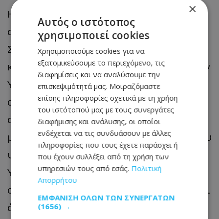
×
Η αντεξέταση του ποινικού ανακριτή
Αυτός ο ιστότοπος
συνεχίστηκε από τον δικηγόρο Μάριο
χρησιμοποιεί cookies
Σπύρου, ο οποίος εκπροσωπεί την
Χρησιμοποιούμε cookies για να
εξατομικεύσουμε το περιεχόμενο, τις
κατηγορούμενη 11, επίσης λειτουργό των
διαφημίσεις και να αναλύσουμε την
ΥΚΕ. Ο κ. Σπύρου εστίασε στο ζήτημα της
επισκεψιμότητά μας. Μοιραζόμαστε
επίσης πληροφορίες σχετικά με τη χρήση
απομάκρυνσης του ανηλίκου από το
του ιστότοπού μας με τους συνεργάτες
οικογενειακό του περιβάλλον. Ο
διαφήμισης και ανάλυσης, οι οποίοι
ενδέχεται να τις συνδυάσουν με άλλες
μάρτυρας συμφώνησε με τη θέση που του
πληροφορίες που τους έχετε παράσχει ή
υποβλήθηκε ότι η πάγια πολιτική των
που έχουν συλλέξει από τη χρήση των
υπηρεσιών τους από εσάς.
Πολιτική
ΥΚΕ είναι η διατήρηση του παιδιού στην
Απορρήτου
οικογένεια, εφόσον αυτό είναι εφικτό, και
ΕΜΦΆΝΙΣΗ ΌΛΩΝ ΤΩΝ ΣΥΝΕΡΓΑΤΏΝ
ότι η απομάκρυνση αποτελεί το έσχατο
(1656) →