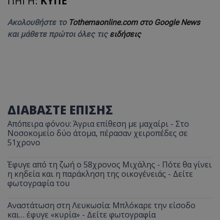
ΠΗΓΗ:
ΚΥΠΕ
Ακολουθήστε το
Tothemaonline.com στο Google News
και μάθετε πρώτοι όλες τις
ειδήσεις
msToken
.tiktok.com
ΔΙΑΒΑΣΤΕ ΕΠΙΣΗΣ
Απόπειρα φόνου: Άγρια επίθεση με μαχαίρι - Στο
Νοσοκομείο δύο άτομα, πέρασαν χειροπέδες σε
51χρονο
Έφυγε από τη ζωή ο 58χρονος Μιχάλης - Πότε θα γίνει
η κηδεία και η παράκληση της οικογένειάς - Δείτε
φωτογραφία του
CookieScriptConsent
CookieScript
www.tothemaonline.com
Αναστάτωση στη Λευκωσία: Μπλόκαρε την είσοδο
και… έφυγε «κυρία» - Δείτε φωτογραφία