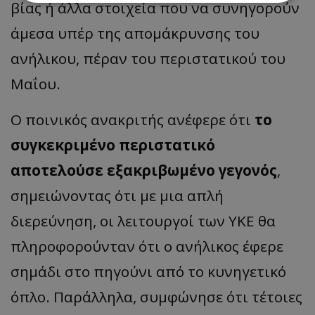
βίας ή άλλα στοιχεία που να συνηγορούν
άμεσα υπέρ της απομάκρυνσης του
Απολύτως απαραίτητα
Απόδοσης
Στόχευσης
Λειτουργικότητας
ανήλικου, πέραν του περιστατικού του
Μη ταξινομημένα
Μαΐου.
Τα απολύτως απαραίτητα cookies επιτρέπουν
βασικές λειτουργίες του ιστότοπου, όπως τη
Ο ποινικός ανακριτής ανέφερε ότι
το
σύνδεση χρήστη και τη διαχείριση λογαριασμού.
Ο ιστότοπος δεν μπορεί να χρησιμοποιηθεί σωστά
συγκεκριμένο περιστατικό
χωρίς τα απολύτως απαραίτητα cookies.
Ονοματεπώνυμο
Προμηθευτής
/
Πεδίο
αποτελούσε εξακριβωμένο γεγονός
,
usprivacy
.lifenewscy.tothemaonline.com
σημειώνοντας ότι με μια απλή
διερεύνηση, οι λειτουργοί των ΥΚΕ θα
πληροφορούνταν ότι ο ανήλικος έφερε
σημάδι στο πηγούνι από το κυνηγετικό
όπλο. Παράλληλα, συμφώνησε ότι τέτοιες