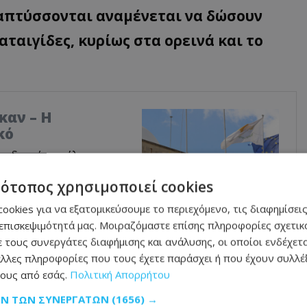
ναπτύσσονται αναμένεται να δώσουν
ταιγίδες, κυρίως στα ορεινά και το
καν – Η
κό
δεν είναι τέλειο και
φώς καλύτερο από αυτό
τότοπος χρησιμοποιεί cookies
ταν η κομματική
ρωτής Κυβερνητικός
ookies για να εξατομικεύσουμε το περιεχόμενο, τις διαφημίσεις
δικη» την κριτική κατά
επισκεψιμότητά μας. Μοιραζόμαστε επίσης πληροφορίες σχετικά
σμούς σε Διοικητικά
 τους συνεργάτες διαφήμισης και ανάλυσης, οι οποίοι ενδέχετα
, οι εισηγήσεις του
λλες πληροφορίες που τους έχετε παράσχει ή που έχουν συλλέξ
ό 78%.
ους από εσάς.
Πολιτική Απορρήτου
ΩΝ ΤΩΝ ΣΥΝΕΡΓΑΤΏΝ
(1656) →