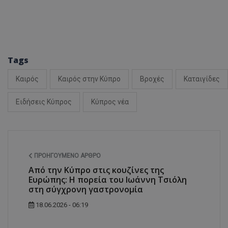
ASP.NET_SessionI
Tags
Καιρός
Καιρός στην Κύπρο
Βροχές
Καταιγίδες
Ειδήσεις Κύπρος
Κύπρος νέα
msToken
ΠΡΟΗΓΟΎΜΕΝΟ ΆΡΘΡΟ
Από την Κύπρο στις κουζίνες της
Ευρώπης: Η πορεία του Ιωάννη Τσιόλη
CookieScriptConse
στη σύγχρονη γαστρονομία
18.06.2026 - 06:19