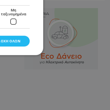
Μη
ταξινομημένα
ΔΟΧΉ ΌΛΩΝ
νομημένα
στη και τη
τητα cookies.
αποθηκεύει το
θεσης του χρήστη
 παρακολούθηση και
τα σύμφωνα με τον
ρρήτου των
ειών.