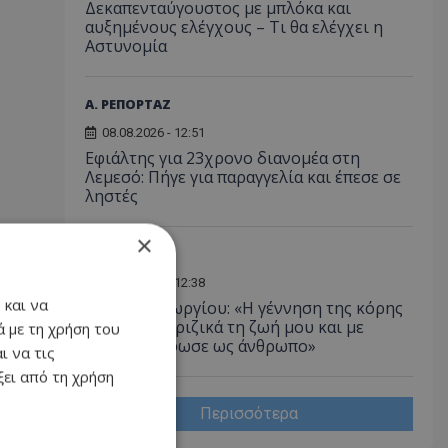
Δεκαπενταύγουστος με μπλόκα και
αυξημένους ελέγχους – Τι θα ελέγχει η
Αστυνομία
Α. ΡΕΠΟΡΤΑΖ
08.08.2026 - 12:51
Εφιάλτης για 23χρονο διανομέα στη
Λεμεσό: Πήγε για παραγγελία και έπεσε σε
ληστές
×
LIFESTYLE
08.08.2026 - 12:38
 και να
Ανδρέας Γεωργίου: «Η γέννηση της κόρης
μου άλλαξε ριζικά τη ζωή μου και με
 με τη χρήση του
αναδιαμόρφωσε ως άνθρωπο»
ι να τις
ει από τη χρήση
Περισσότερα