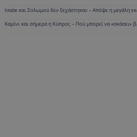
ASP.NET_SessionI
Ισαάκ και Σολωμού δεν ξεχάστηκαν – Απόψε η μεγάλη 
Καμίνι και σήμερα η Κύπρος – Πού μπορεί να «σκάσει» 
VISITOR_PRIVACY
__cf_bm
__cf_bm