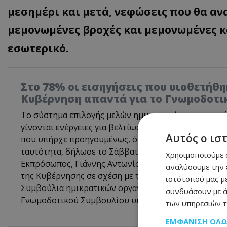
μεσημέρι και μετά, νεφώσεις που θα α
μεμονωμένες βροχές και μεμονωμένες κα
εσωτερικό.
Στο 78% οι εισηγήσεις που υιοθετήθη
Κυβέρνηση απαντά για το Γνωμοδοτι
Το σύστημα επιλογής μελών ημικρατικών οργανισμών 
γίνονται ενέργειες για βελτίωσή του, όμως είναι σα
Αυτός ο ισ
που υπήρχε προηγουμένως, όταν βασικό κριτήριο ή
ταυτότητα, δήλωσε το Σάββατο στο ΚΥΠΕ ο Αναπλη
Χρησιμοποιούμε c
Εκπρόσωπος, Γιάννης Αντωνίου, χαρακτηρίζοντας «ά
αναλύσουμε την 
της Κυβέρνησης σε σχέση με τους πρόσφατους διορι
ιστότοπού μας με
Συμβούλια ημικρατικών οργανισμών, αφού όπως είπε
συνδυάσουν με ά
Γνωμοδοτικού Συμβουλίου υιοθετήθηκαν σε ποσοστ
των υπηρεσιών τ
ΕΜΦΆΝΙΣΗ ΌΛ