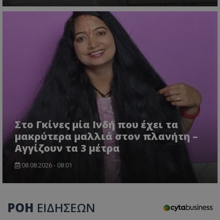
τον 
τον τρ
του 
οποίο 
επισκέπ
πρόσβα
ιστοσε
Συλλέγε
για τις
του χρ
ιστοσε
ποιες σ
έχουν 
_ga_J7RS52TMNC
.tothemaonline.com
1 χρόνος 1
Αυτό τ
μήνας
χρησιμ
από το
Analyti
διατήρ
κατάσ
Στο Γκίνες μία Ινδή που έχει τα
περιόδ
μακρύτερα μαλλιά στον πλανήτη –
σύνδεσ
Αγγίζουν τα 3 μέτρα
08.08.2026 - 08:01
ΡΟΗ
ΕΙΔΗΣΕΩΝ