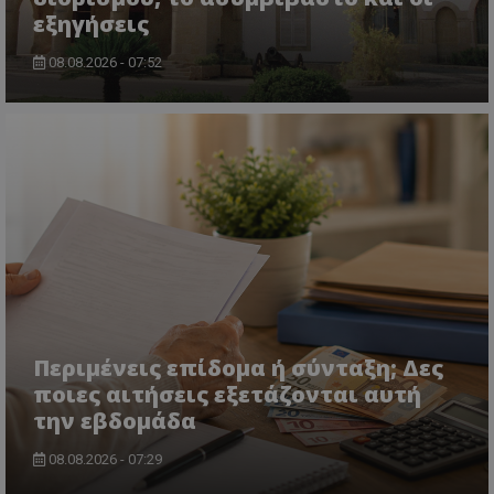
εξηγήσεις
08.08.2026 - 07:52
msToken
.tiktok.com
Περιμένεις επίδομα ή σύνταξη; Δες
ποιες αιτήσεις εξετάζονται αυτή
την εβδομάδα
CookieScriptConsent
CookieScript
www.tothemaonline.com
08.08.2026 - 07:29