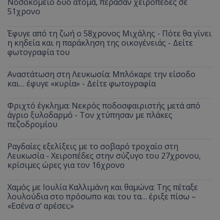
Νοσοκομείο δύο άτομα, πέρασαν χειροπέδες σε
51χρονο
Έφυγε από τη ζωή ο 58χρονος Μιχάλης - Πότε θα γίνει
η κηδεία και η παράκληση της οικογένειάς - Δείτε
φωτογραφία του
Αναστάτωση στη Λευκωσία: Μπλόκαρε την είσοδο
και… έφυγε «κυρία» - Δείτε φωτογραφία
Φριχτό έγκλημα: Νεκρός ποδοσφαιριστής μετά από
άγριο ξυλοδαρμό - Τον χτύπησαν με πλάκες
πεζοδρομίου
Ραγδαίες εξελίξεις με το σοβαρό τροχαίο στη
Λευκωσία - Χειροπέδες στην σύζυγο του 27χρονου,
κρίσιμες ώρες για τον 16χρονο
Χαμός με Ιουλία Καλλιμάνη και θαμώνα: Της πέταξε
λουλούδια στο πρόσωπο και του τα… έριξε πίσω –
«Εσένα σ’ αρέσει;»