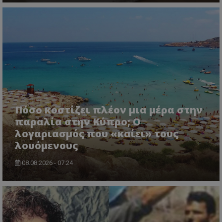
usprivacy
.themasports.tothemaonline.co
Πόσο κοστίζει πλέον μια μέρα στην
παραλία στην Κύπρο; Ο
λογαριασμός που «καίει» τους
λουόμενους
08.08.2026 - 07:24