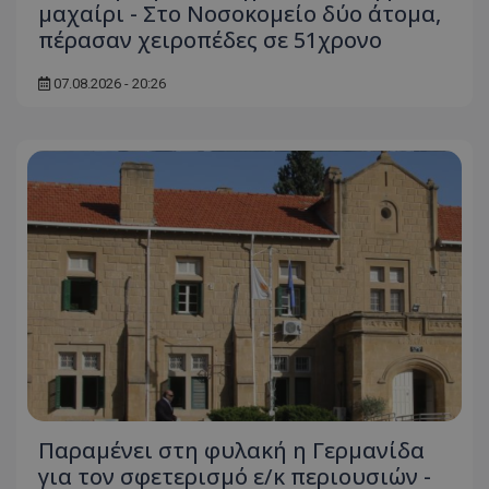
μαχαίρι - Στο Νοσοκομείο δύο άτομα,
ASP.NET_SessionId
Microsoft Corporation
πέρασαν χειροπέδες σε 51χρονο
themasports.tothemaonline.co
07.08.2026 - 20:26
VISITOR_PRIVACY_METADATA
YouTube
.youtube.com
Παραμένει στη φυλακή η Γερμανίδα
για τον σφετερισμό ε/κ περιουσιών -