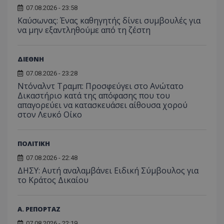
τον 
τον τρ
του 
07.08.2026 - 23:58
οποίο 
επισκέπ
Kαύσωνας: Ένας καθηγητής δίνει συμβουλές για
πρόσβα
να μην εξαντληθούμε από τη ζέστη
ιστοσε
Συλλέγε
για τις
του χρ
ΔΙΕΘΝΗ
ιστοσε
ποιες σ
07.08.2026 - 23:28
έχουν 
Ντόναλντ Τραμπ: Προσφεύγει στο Ανώτατο
_ga_J7RS52TMNC
.tothemaonline.com
1 χρόνος 1
Αυτό τ
Δικαστήριο κατά της απόφασης που του
μήνας
χρησιμ
από το
απαγορεύει να κατασκευάσει αίθουσα χορού
Analyti
στον Λευκό Οίκο
διατήρ
κατάσ
περιόδ
σύνδεσ
ΠΟΛΙΤΙΚΗ
07.08.2026 - 22:48
ΔΗΣΥ: Αυτή αναλαμβάνει Ειδική Σύμβουλος για
το Κράτος Δικαίου
Α. ΡΕΠΟΡΤΑΖ
07.08.2026 - 22:19