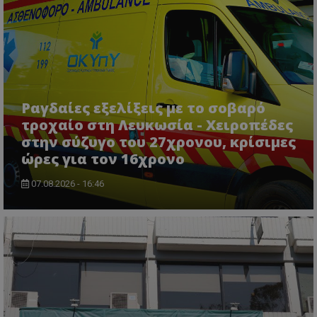
msToken
.tiktok.com
Ραγδαίες εξελίξεις με το σοβαρό
τροχαίο στη Λευκωσία - Χειροπέδες
στην σύζυγο του 27χρονου, κρίσιμες
ώρες για τον 16χρονο
07.08.2026 - 16:46
CookieScriptConsent
CookieScript
www.tothemaonline.com