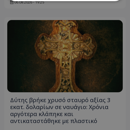
06.08.2026 - 19:25
Απολύτως απαραίτητα
Απόδοσης
Στόχευσης
Λειτουργικότητας
Μη ταξινομημένα
Τα απολύτως απαραίτητα cookies επιτρέπουν
βασικές λειτουργίες του ιστότοπου, όπως τη
σύνδεση χρήστη και τη διαχείριση λογαριασμού.
Ο ιστότοπος δεν μπορεί να χρησιμοποιηθεί σωστά
χωρίς τα απολύτως απαραίτητα cookies.
Ονοματεπώνυμο
Προμηθευτής
/
Πεδίο
usprivacy
.lifenewscy.tothemaonline.com
Δύτης βρήκε χρυσό σταυρό αξίας 3
εκατ. δολαρίων σε ναυάγιο: Χρόνια
αργότερα κλάπηκε και
αντικαταστάθηκε με πλαστικό