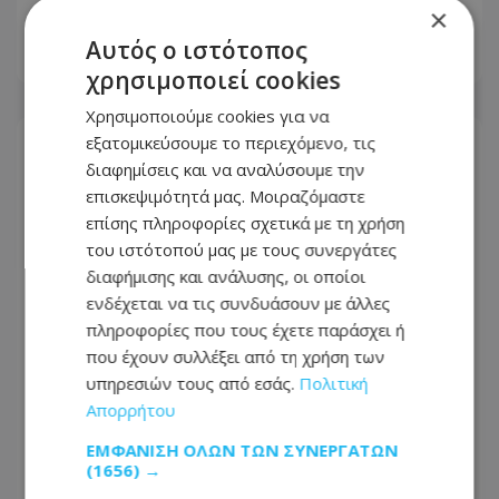
στον αέρα και έγινε viral
×
Αυτός ο ιστότοπος
07.08.2026 - 09:21
χρησιμοποιεί cookies
Χρησιμοποιούμε cookies για να
εξατομικεύσουμε το περιεχόμενο, τις
διαφημίσεις και να αναλύσουμε την
επισκεψιμότητά μας. Μοιραζόμαστε
επίσης πληροφορίες σχετικά με τη χρήση
του ιστότοπού μας με τους συνεργάτες
διαφήμισης και ανάλυσης, οι οποίοι
ενδέχεται να τις συνδυάσουν με άλλες
πληροφορίες που τους έχετε παράσχει ή
που έχουν συλλέξει από τη χρήση των
υπηρεσιών τους από εσάς.
Πολιτική
Απορρήτου
Αυτή είναι η ηλεκτρική συσκευή που
ΕΜΦΆΝΙΣΗ ΌΛΩΝ ΤΩΝ ΣΥΝΕΡΓΑΤΏΝ
«καίει» όσο 65 ψυγεία: Σχεδόν 5.000
(1656) →
watt την ώρα