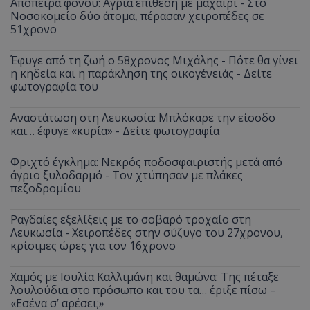
Απόπειρα φόνου: Άγρια επίθεση με μαχαίρι - Στο
Νοσοκομείο δύο άτομα, πέρασαν χειροπέδες σε
51χρονο
Έφυγε από τη ζωή ο 58χρονος Μιχάλης - Πότε θα γίνει
η κηδεία και η παράκληση της οικογένειάς - Δείτε
φωτογραφία του
Αναστάτωση στη Λευκωσία: Μπλόκαρε την είσοδο
και… έφυγε «κυρία» - Δείτε φωτογραφία
Φριχτό έγκλημα: Νεκρός ποδοσφαιριστής μετά από
άγριο ξυλοδαρμό - Τον χτύπησαν με πλάκες
πεζοδρομίου
Ραγδαίες εξελίξεις με το σοβαρό τροχαίο στη
Λευκωσία - Χειροπέδες στην σύζυγο του 27χρονου,
κρίσιμες ώρες για τον 16χρονο
Χαμός με Ιουλία Καλλιμάνη και θαμώνα: Της πέταξε
λουλούδια στο πρόσωπο και του τα… έριξε πίσω –
«Εσένα σ’ αρέσει;»