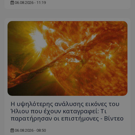
06.08.2026 - 11:19
ASP.NET_SessionId
Microsoft Corporation
themasports.tothemaonline.co
VISITOR_PRIVACY_METADATA
YouTube
.youtube.com
Η υψηλότερης ανάλυσης εικόνες του
Ήλιου που έχουν καταγραφεί: Τι
παρατήρησαν οι επιστήμονες - Βίντεο
06.08.2026 - 08:50