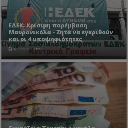
ΕΔΕΚ: Κρίσιμη παρέμβαση
Μαυρονικόλα - Ζητά να εγκριθούν
και οι 4 υποψηφιότητες
07.08.2026 - 21:21
usprivacy
.themasports.tothemaonline.co