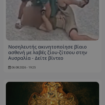
usprivacy
.themasports.tothemaonline.co
Νοσηλευτής ακινητοποίησε βίαιο
ασθενή με λαβές ζίου-ζίτσου στην
Αυσραλία - Δείτε βίντεο
06.08.2026 - 19:25