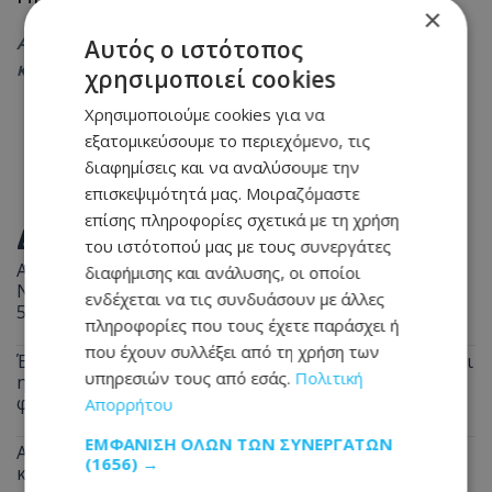
×
Ακολουθήστε το
Tothemaonline.com στο Google News
Αυτός ο ιστότοπος
και μάθετε πρώτοι όλες τις
ειδήσεις
χρησιμοποιεί cookies
Χρησιμοποιούμε cookies για να
εξατομικεύσουμε το περιεχόμενο, τις
διαφημίσεις και να αναλύσουμε την
επισκεψιμότητά μας. Μοιραζόμαστε
επίσης πληροφορίες σχετικά με τη χρήση
ΔΙΑΒΑΣΤΕ ΕΠΙΣΗΣ
του ιστότοπού μας με τους συνεργάτες
Απόπειρα φόνου: Άγρια επίθεση με μαχαίρι - Στο
διαφήμισης και ανάλυσης, οι οποίοι
Νοσοκομείο δύο άτομα, πέρασαν χειροπέδες σε
ενδέχεται να τις συνδυάσουν με άλλες
51χρονο
πληροφορίες που τους έχετε παράσχει ή
που έχουν συλλέξει από τη χρήση των
Έφυγε από τη ζωή ο 58χρονος Μιχάλης - Πότε θα γίνει
υπηρεσιών τους από εσάς.
Πολιτική
η κηδεία και η παράκληση της οικογένειάς - Δείτε
φωτογραφία του
Απορρήτου
ΕΜΦΆΝΙΣΗ ΌΛΩΝ ΤΩΝ ΣΥΝΕΡΓΑΤΏΝ
Αναστάτωση στη Λευκωσία: Μπλόκαρε την είσοδο
(1656) →
και… έφυγε «κυρία» - Δείτε φωτογραφία