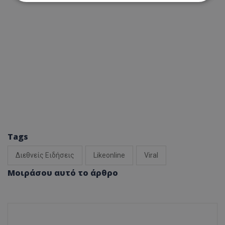
Απολύτως απαραίτητα
Απόδοσης
Στόχευσης
Λειτουργικότητας
Μη ταξινομημένα
Τα απολύτως απαραίτητα cookies επιτρέπουν
βασικές λειτουργίες του ιστότοπου, όπως τη
σύνδεση χρήστη και τη διαχείριση λογαριασμού.
Ο ιστότοπος δεν μπορεί να χρησιμοποιηθεί σωστά
χωρίς τα απολύτως απαραίτητα cookies.
Ονοματεπώνυμο
Προμηθευτής
/
Πεδίο
usprivacy
.lifenewscy.tothemaonline.com
Tags
Διεθνείς Ειδήσεις
Likeonline
Viral
Μοιράσου αυτό το άρθρο