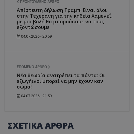
ΠΡΟΗΓΟΎΜΕΝΟ ΆΡΘΡΟ
ASP.NET_SessionId
Microsoft Corporation
Απίστευτη δήλωση Τραμπ: Είναι όλοι
themasports.tothemaonline.co
στην Τεχεράνη για την κηδεία Χαμενεΐ,
με μια βολή θα μπορούσαμε να τους
εξοντώσουμε
04.07.2026 - 20:59
ΕΠΌΜΕΝΟ ΆΡΘΡΟ
Νέα θεωρία ανατρέπει τα πάντα: Οι
εξωγήινοι μπορεί να μην έχουν καν
σώμα!
VISITOR_PRIVACY_METADATA
YouTube
.youtube.com
04.07.2026 - 21:59
ΣΧΕΤΙΚΑ ΑΡΘΡΑ