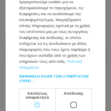
Χρησιμοποιούμε cookies για να
εξατομικεύσουμε το περιεχόμενο, τις
διαφημίσεις και να αναλύσουμε την
επισκεψιμότητά μας. Μοιραζόμαστε
«Στον αέρα» η ακτοπλοϊκή σύνδεση
επίσης πληροφορίες σχετικά με τη χρήση
Κύπρου – Ελλάδας - «Δεν έγινε
του ιστότοπού μας με τους συνεργάτες
βιώσιμη η γραμμή»
διαφήμισης και ανάλυσης, οι οποίοι
ενδέχεται να τις συνδυάσουν με άλλες
07.08.2026 - 15:44
πληροφορίες που τους έχετε παράσχει ή
που έχουν συλλέξει από τη χρήση των
υπηρεσιών τους από εσάς.
Πολιτική
Απορρήτου
ΕΜΦΆΝΙΣΗ ΌΛΩΝ ΤΩΝ ΣΥΝΕΡΓΑΤΏΝ
(1656) →
Απολύτως
Απόδοσης
απαραίτητα