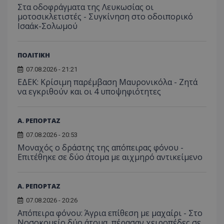
απαιτούν την
του χρ
Στα οδοφράγματα της Λευκωσίας οι
δρασ
αναγνώριση μ
ιστοσε
στον
μοτοσικλετιστές - Συγκίνηση στο οδοιπορικό
συνεδρίας χρ
βοηθών
Αυτά
ή την εφαρμο
Ισαάκ-Σολωμού
βελτίω
δεδο
συγκεκριμέν
εμπειρ
μπορ
λειτουργιών 
χρήστη
σταλ
ιστοσελίδα. 
αναλύο
μέρο
να συμβάλει 
απόδοσ
ΠΟΛΙΤΙΚΗ
ανάλ
ενίσχυση της
ιστοσε
αναφ
εμπειρίας του
07.08.2026 - 21:21
χρήστη ή στη
_ga_ECPYT7ERET
.tothemaonline.com
1 χρόνος 1
Αυτό τ
YSC
συνεδρία
Αυτό
Google LLC
παρακολούθη
ΕΔΕΚ: Κρίσιμη παρέμβαση Μαυρονικόλα - Ζητά
μήνας
χρησιμ
έχει 
.youtube.com
της συμπερι
από το
να εγκριθούν και οι 4 υποψηφιότητες
από 
του χρήστη γ
Analyti
για ν
ανάλυση των
διατήρ
παρα
επιδόσεων.
κατάσ
προβ
περιόδ
ενσω
Α. ΡΕΠΟΡΤΑΖ
σύνδεσ
βίντε
07.08.2026 - 20:53
C
1 μήνας
Αυτό τ
Adform
guest_id
1 χρόνος 1
Αυτό
Twitter Inc.
χρησιμ
.adform.net
Μοναχός ο δράστης της απόπειρας φόνου -
μήνας
ρυθμ
.twitter.com
για τον
το Tw
Επιτέθηκε σε δύο άτομα με αιχμηρό αντικείμενο
προσδι
αναγ
συχνότ
να π
επισκέ
τον 
τον τρ
του 
Α. ΡΕΠΟΡΤΑΖ
οποίο 
επισκέπ
07.08.2026 - 20:26
πρόσβα
ιστοσε
Απόπειρα φόνου: Άγρια επίθεση με μαχαίρι - Στο
Συλλέγε
Νοσοκομείο δύο άτομα, πέρασαν χειροπέδες σε
για τις