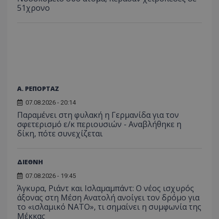
του χρ
51χρονο
ιστοσε
ποιες σ
έχουν 
_ga_J7RS52TMNC
.tothemaonline.com
1 χρόνος 1
Αυτό τ
μήνας
χρησιμ
από το
Analyti
διατήρ
κατάσ
περιόδ
σύνδεσ
Α. ΡΕΠΟΡΤΑΖ
07.08.2026 - 20:14
Παραμένει στη φυλακή η Γερμανίδα για τον
σφετερισμό ε/κ περιουσιών - Αναβλήθηκε η
δίκη, πότε συνεχίζεται
ΔΙΕΘΝΗ
07.08.2026 - 19:45
Άγκυρα, Ριάντ και Ισλαμαμπάντ: Ο νέος ισχυρός
άξονας στη Μέση Ανατολή ανοίγει τον δρόμο για
το «ισλαμικό ΝΑΤΟ», τι σημαίνει η συμφωνία της
Μέκκας