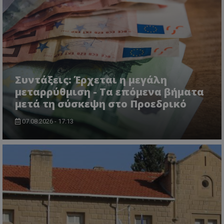
msToken
.tiktok.com
Συντάξεις: Έρχεται η μεγάλη
μεταρρύθμιση - Τα επόμενα βήματα
μετά τη σύσκεψη στο Προεδρικό
07.08.2026 - 17:13
CookieScriptConsent
CookieScript
www.tothemaonline.com