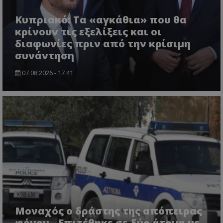
Κυπριακό: Τα «αγκάθια» που θα
κρίνουν τις εξελίξεις και οι
διαφωνίες πριν από την κρίσιμη
συνάντηση
07.08.2026 - 17:41
VISITOR_PRIVACY_METADATA
YouTube
.youtube.com
Μοναχός ο δράστης της απόπειρας
φόνου - Επιτέθηκε σε δύο άτομα με