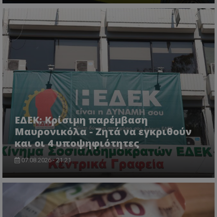
ASP.NET_SessionId
Microsoft Corporation
lifenewscy.tothemaonline.com
ΕΔΕΚ: Κρίσιμη παρέμβαση
Μαυρονικόλα - Ζητά να εγκριθούν
και οι 4 υποψηφιότητες
07.08.2026 - 21:21