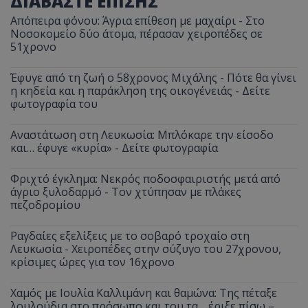
ΔΙΑΒΑΣΤΕ ΕΠΙΣΗΣ
Απόπειρα φόνου: Άγρια επίθεση με μαχαίρι - Στο
Νοσοκομείο δύο άτομα, πέρασαν χειροπέδες σε
51χρονο
Έφυγε από τη ζωή ο 58χρονος Μιχάλης - Πότε θα γίνει
η κηδεία και η παράκληση της οικογένειάς - Δείτε
φωτογραφία του
Αναστάτωση στη Λευκωσία: Μπλόκαρε την είσοδο
και… έφυγε «κυρία» - Δείτε φωτογραφία
Φριχτό έγκλημα: Νεκρός ποδοσφαιριστής μετά από
άγριο ξυλοδαρμό - Τον χτύπησαν με πλάκες
πεζοδρομίου
Ραγδαίες εξελίξεις με το σοβαρό τροχαίο στη
Λευκωσία - Χειροπέδες στην σύζυγο του 27χρονου,
κρίσιμες ώρες για τον 16χρονο
Χαμός με Ιουλία Καλλιμάνη και θαμώνα: Της πέταξε
λουλούδια στο πρόσωπο και του τα… έριξε πίσω –