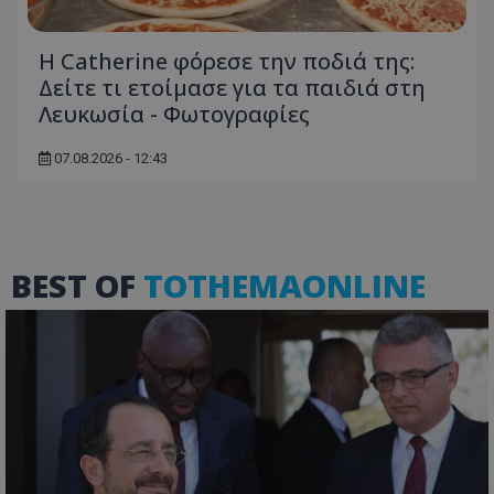
Μη ταξινομημένα
Τα απολύτως απαραίτητα cookies επιτρέπουν
Η Catherine φόρεσε την ποδιά της:
βασικές λειτουργίες του ιστότοπου, όπως τη
σύνδεση χρήστη και τη διαχείριση λογαριασμού.
Δείτε τι ετοίμασε για τα παιδιά στη
Ο ιστότοπος δεν μπορεί να χρησιμοποιηθεί σωστά
Λευκωσία - Φωτογραφίες
χωρίς τα απολύτως απαραίτητα cookies.
Ονοματεπώνυμο
Προμηθευτής
/
Πεδίο
07.08.2026 - 12:43
usprivacy
.lifenewscy.tothemaonline.com
BEST OF
TOTHEMAONLINE
ASP.NET_SessionId
Microsoft Corporation
themasports.tothemaonline.co