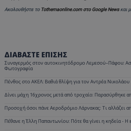
Ακολουθήστε το
Tothemaonline.com στο Google News
και 
ASP.NET_SessionI
ΔΙΑΒΑΣΤΕ ΕΠΙΣΗΣ
Συναγερμός στον αυτοκινητόδρομο Λεμεσού–Πάφου: Ασυ
msToken
Φωτογραφία
Πένθος στο ΑΚΕΛ: Βαθιά θλίψη για τον Αντρέα Νικολάου
Δίνει μάχη 16χρονος μετά από τροχαίο: Παρασύρθηκε 
CookieScriptConse
Προσοχή όσοι πάνε Αεροδρόμιο Λάρνακας: Τι αλλάζει από
Πέθανε η Έλλη Παπαντωνίου: Πότε θα γίνει η κηδεία - Η 