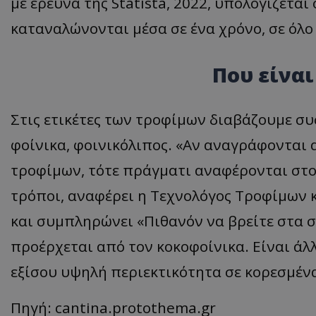
με έρευνα της Statista, 2022, υπολογίζεται
ASP.NET_SessionI
καταναλώνονται μέσα σε ένα χρόνο, σε όλο
Που είναι
VISITOR_PRIVACY
Στις ετικέτες των τροφίμων διαβάζουμε συσ
φοίνικα, φοινικόλιπος. «Αν αναγράφονται α
τροφίμων, τότε πράγματι αναφέρονται στο 
τρόποι, αναφέρει η Τεχνολόγος Τροφίμων 
και συμπληρώνει «Πιθανόν να βρείτε στα σ
__cf_bm
προέρχεται από τον κοκοφοίνικα. Είναι άλ
εξίσου υψηλή περιεκτικότητα σε κορεσμέν
Πηγή: cantina.protothema.gr
__cf_bm