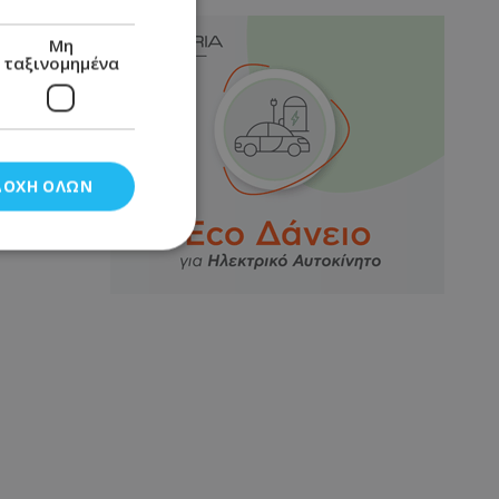
Μη
ταξινομημένα
ΔΟΧΉ ΌΛΩΝ
νομημένα
στη και τη
τητα cookies.
αποθηκεύει το
θεσης του χρήστη
 παρακολούθηση και
τα σύμφωνα με τον
ρρήτου των
ειών.