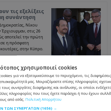
υν τις εξελίξεις
ιμη συνάντηση
Δημοκρατίας, Νίκου
 Έρχιουρμαν, στις 26
ώς αποτελεί την πρώτη
εσε η πρόσφατη
κουτέρες, στην Κύπρο.
τότοπος χρησιμοποιεί cookies
είναι νέα πρακτική καθώς ο αφρικανικός
ookies για να εξατομικεύσουμε το περιεχόμενο, τις διαφημίσεις
ότητα ως πηγή ελαίου και άλλων
επισκεψιμότητά μας. Μοιραζόμαστε επίσης πληροφορίες σχετικά
 τους συνεργάτες διαφήμισης και ανάλυσης, οι οποίοι ενδέχετα
, οι χρήσεις του έχουν επεκταθεί
λλες πληροφορίες που τους έχετε παράσχει ή που έχουν συλλέξ
της παραγωγής να χρησιμοποιείται για
ους από εσάς.
Πολιτική Απορρήτου
 παραγωγή βιοντίζελ και άλλων χημικών
ΩΝ ΤΩΝ ΣΥΝΕΡΓΑΤΏΝ
(1656) →