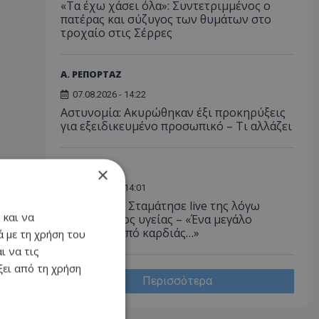
«Τα έχω χάσει όλα»: Συντετριμμένος ο
πατέρας και σύζυγος των θυμάτων στο
τροχαίο στις Σέρρες
Α. ΡΕΠΟΡΤΑΖ
07.08.2026 - 14:22
Αστυνομία: Ακυρώθηκαν έξι προκηρύξεις
για εξειδικευμένο προσωπικό – Τι αλλάζει
LIFESTYLE
×
07.08.2026 - 14:01
Ανδρομάχη: Σταμάτησε live της λόγω
 και να
προβλήματος υγείας – «Ένα μεγάλο
συγγνώμη από καρδιάς…»
 με τη χρήση του
ι να τις
ει από τη χρήση
Περισσότερα