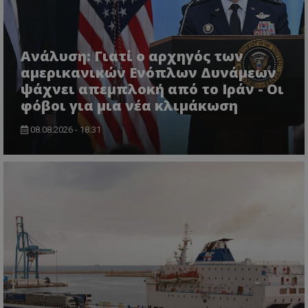
Ανάλυση: Γιατί ο αρχηγός των
αμερικανικών Ενόπλων Δυνάμεων
ψάχνει απεμπλοκή από το Ιράν - Οι
φόβοι για μια νέα κλιμάκωση
usprivacy
.themasports.tothemaonline.co
08.08.2026 - 18:31