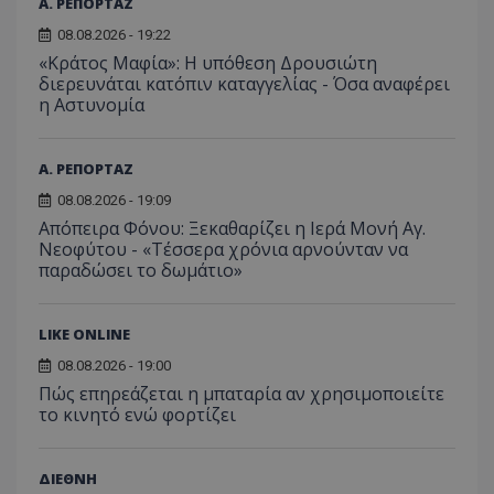
τον 
Α. ΡΕΠΟΡΤΑΖ
τον τρ
του 
οποίο 
08.08.2026 - 19:22
επισκέπ
πρόσβα
«Κράτος Μαφία»: Η υπόθεση Δρουσιώτη
ιστοσε
διερευνάται κατόπιν καταγγελίας - Όσα αναφέρει
Συλλέγε
η Αστυνομία
για τις
του χρ
ιστοσε
ποιες σ
έχουν 
Α. ΡΕΠΟΡΤΑΖ
_ga_J7RS52TMNC
.tothemaonline.com
1 χρόνος 1
Αυτό τ
08.08.2026 - 19:09
μήνας
χρησιμ
Απόπειρα Φόνου: Ξεκαθαρίζει η Ιερά Μονή Αγ.
από το
Analyti
Νεοφύτου - «Τέσσερα χρόνια αρνούνταν να
διατήρ
παραδώσει το δωμάτιο»
κατάσ
περιόδ
σύνδεσ
LIKE ONLINE
08.08.2026 - 19:00
Πώς επηρεάζεται η μπαταρία αν χρησιμοποιείτε
το κινητό ενώ φορτίζει
ΔΙΕΘΝΗ