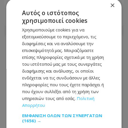
θαλάσσια σύνδεση Κύπρου–Ελλάδας –
×
Τι ισχύει μέχρι το 2027
Αυτός ο ιστότοπος
χρησιμοποιεί cookies
08.08.2026 - 15:08
Χρησιμοποιούμε cookies για να
εξατομικεύσουμε το περιεχόμενο, τις
διαφημίσεις και να αναλύσουμε την
επισκεψιμότητά μας. Μοιραζόμαστε
επίσης πληροφορίες σχετικά με τη χρήση
του ιστότοπού μας με τους συνεργάτες
διαφήμισης και ανάλυσης, οι οποίοι
ενδέχεται να τις συνδυάσουν με άλλες
πληροφορίες που τους έχετε παράσχει ή
που έχουν συλλέξει από τη χρήση των
υπηρεσιών τους από εσάς.
Πολιτική
Απορρήτου
Καύσωνας διαρκείας στην Κύπρο –
ΕΜΦΆΝΙΣΗ ΌΛΩΝ ΤΩΝ ΣΥΝΕΡΓΑΤΏΝ
(1656) →
Μέχρι την Τετάρτη οι υψηλές