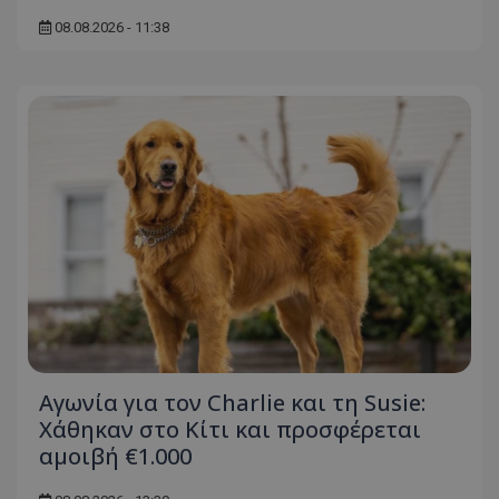
ASP.NET_SessionId
08.08.2026 - 11:38
Microsoft Corporation
themasports.tothemaonline.co
VISITOR_PRIVACY_METADATA
YouTube
.youtube.com
Αγωνία για τον Charlie και τη Susie:
Χάθηκαν στο Κίτι και προσφέρεται
αμοιβή €1.000