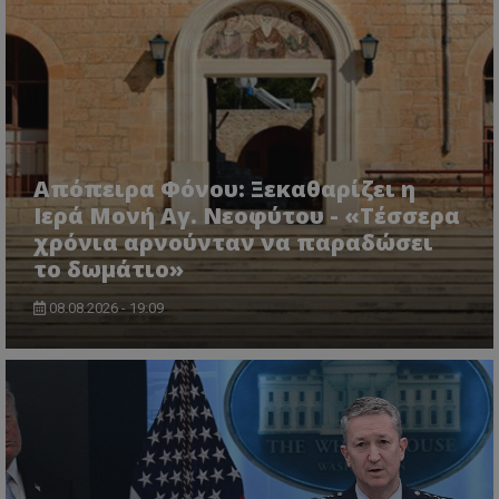
msToken
.tiktok.com
Απόπειρα Φόνου: Ξεκαθαρίζει η
Ιερά Μονή Αγ. Νεοφύτου - «Τέσσερα
χρόνια αρνούνταν να παραδώσει
το δωμάτιο»
08.08.2026 - 19:09
CookieScriptConsent
CookieScript
www.tothemaonline.com