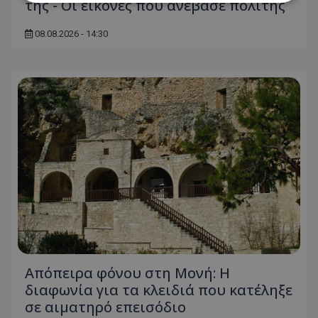
της - Οι εικόνες που ανέβασε πολίτης
Απολύτως απαραίτητα
Απόδοσης
08.08.2026 - 14:30
Στόχευσης
Λειτουργικότητας
Μη ταξινομημένα
Τα απολύτως απαραίτητα cookies επιτρέπουν
βασικές λειτουργίες του ιστότοπου, όπως τη
σύνδεση χρήστη και τη διαχείριση λογαριασμού.
Ο ιστότοπος δεν μπορεί να χρησιμοποιηθεί σωστά
χωρίς τα απολύτως απαραίτητα cookies.
Ονοματεπώνυμο
Προμηθευτής
/
Πεδίο
usprivacy
.lifenewscy.tothemaonline.com
Απόπειρα φόνου στη Μονή: Η
διαφωνία για τα κλειδιά που κατέληξε
σε αιματηρό επεισόδιο