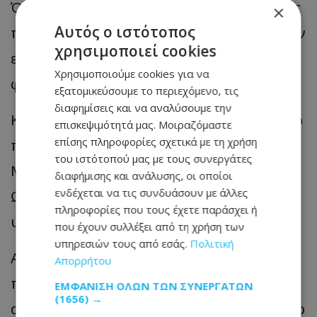
Όταν ρωτήθηκε για τον αστυνομικό, είπε
×
Αυτός ο ιστότοπος
πως υπολογίζει πως ήταν γύρω στα 55, εν
χρησιμοποιεί cookies
ενεργεία αστυνομικός, και πιθανόν από
Χρησιμοποιούμε cookies για να
φρουρά επίσημου προσώπου.
εξατομικεύσουμε το περιεχόμενο, τις
διαφημίσεις και να αναλύσουμε την
Κατάθεση για τη συνάντηση έδωσε και το
επισκεψιμότητά μας. Μοιραζόμαστε
επίσης πληροφορίες σχετικά με τη χρήση
πρόσωπο που βρισκόταν μαζί με την
του ιστότοπού μας με τους συνεργάτες
Μαρία Καρυστιανού στη συνάντηση.
διαφήμισης και ανάλυσης, οι οποίοι
ενδέχεται να τις συνδυάσουν με άλλες
Ωστόσο, ανάμεσα στις δύο καταθέσεις
πληροφορίες που τους έχετε παράσχει ή
υπάρχουν κάποιες διαφοροποιήσεις.
που έχουν συλλέξει από τη χρήση των
υπηρεσιών τους από εσάς.
Πολιτική
Αναφορικά με τον αστυνομικό, το
Απορρήτου
πρόσωπο αυτό κατέθεσε πως ο
ΕΜΦΆΝΙΣΗ ΌΛΩΝ ΤΩΝ ΣΥΝΕΡΓΑΤΏΝ
(1656) →
αστυνομικός ήταν συνταξιούχος και ότι ο