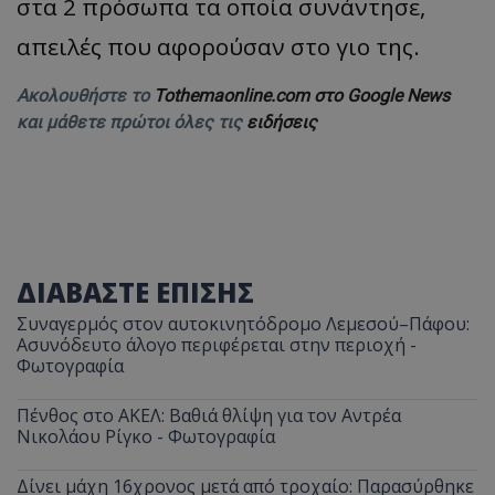
στα 2 πρόσωπα τα οποία συνάντησε,
ASP.NET_SessionId
Microsoft Corporation
απειλές που αφορούσαν στο γιο της.
themasports.tothemaonline.co
Ακολουθήστε το
Tothemaonline.com στο Google News
και μάθετε πρώτοι όλες τις
ειδήσεις
ΔΙΑΒΑΣΤΕ ΕΠΙΣΗΣ
Συναγερμός στον αυτοκινητόδρομο Λεμεσού–Πάφου:
VISITOR_PRIVACY_METADATA
YouTube
Ασυνόδευτο άλογο περιφέρεται στην περιοχή -
.youtube.com
Φωτογραφία
Πένθος στο ΑΚΕΛ: Βαθιά θλίψη για τον Αντρέα
Νικολάου Ρίγκο - Φωτογραφία
Δίνει μάχη 16χρονος μετά από τροχαίο: Παρασύρθηκε