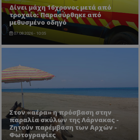
Δίνει μάχη 16χρονος μετά από
τροχαίο: Παρασύρθηκε από
μεθυσμένο οδηγό
07.08.2026 - 10:05
Στον «αέρα» η πρόσβαση στην
παραλία σκύλων της Λάρνακας -
Ζητούν παρέμβαση των Αρχών -
Φωτογραφίες