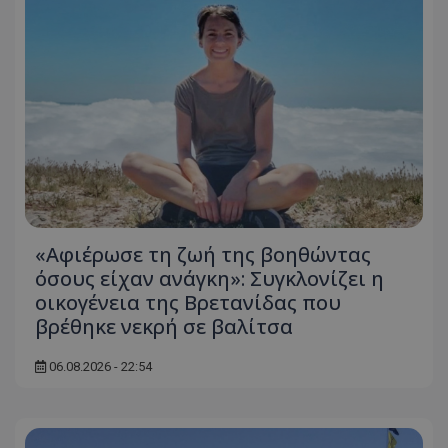
τον 
τον τρ
του 
οποίο 
επισκέπ
πρόσβα
ιστοσε
Συλλέγε
για τις
του χρ
ιστοσε
ποιες σ
έχουν 
_ga_J7RS52TMNC
.tothemaonline.com
1 χρόνος 1
Αυτό τ
μήνας
χρησιμ
από το
Analyti
διατήρ
κατάσ
«Αφιέρωσε τη ζωή της βοηθώντας
περιόδ
όσους είχαν ανάγκη»: Συγκλονίζει η
σύνδεσ
οικογένεια της Βρετανίδας που
βρέθηκε νεκρή σε βαλίτσα
06.08.2026 - 22:54