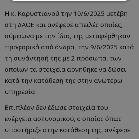
Η κ. Καρυστιανού την 10/6/2025 μετέβη
Απολύτως απαραίτητα
Απόδοσης
στη ΔΑΟΕ και ανέφερε απειλές οποίες,
Στόχευσης
Λειτουργικότητας
Μη ταξινομημένα
σύμφωνα με την ίδια, της μεταφέρθηκαν
Τα απολύτως απαραίτητα cookies επιτρέπουν
προφορικά από άνδρα, την 9/6/2025 κατά
βασικές λειτουργίες του ιστότοπου, όπως τη
σύνδεση χρήστη και τη διαχείριση λογαριασμού.
τη συνάντησή της με 2 πρόσωπα, των
Ο ιστότοπος δεν μπορεί να χρησιμοποιηθεί σωστά
χωρίς τα απολύτως απαραίτητα cookies.
οποίων τα στοιχεία αρνήθηκε να δώσει
Ονοματεπώνυμο
Προμηθευτής
/
Πεδίο
κατά την κατάθεση της στην ανωτέρω
usprivacy
.lifenewscy.tothemaonline.com
υπηρεσία.
Επιπλέον δεν έδωσε στοιχεία του
ενέργεια αστυνομικού, ο οποίος όπως
υποστήριξε στην κατάθεση της, ανέφερε