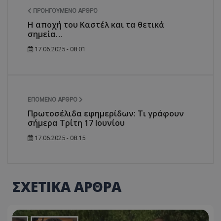
ΠΡΟΗΓΟΎΜΕΝΟ ΆΡΘΡΟ
Η αποχή του Καστέλ και τα θετικά
σημεία…
msToken
.tiktok.com
17.06.2025 - 08:01
ΕΠΌΜΕΝΟ ΆΡΘΡΟ
Πρωτοσέλιδα εφημερίδων: Τι γράφουν
σήμερα Τρίτη 17 Ιουνίου
17.06.2025 - 08:15
ΣΧΕΤΙΚΑ ΑΡΘΡΑ
CookieScriptConsent
CookieScript
www.tothemaonline.com